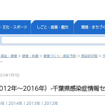
・文化・スポーツ
しごと・産業・観光
環境・まちづ
・福祉・健康
>
健康・医療
>
健康づくり・病気予防
>
感染症対策
>
ー
21)年1月7日
012年～2016年）-千葉県感染症情報
5年
｜
2014年
｜
2013年
｜
2012年