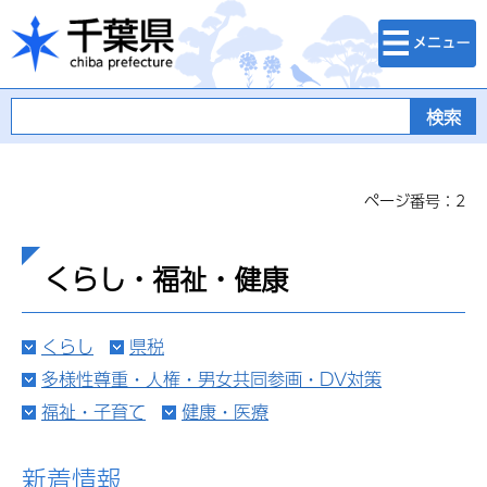
検索・メニュ
千葉県
ー
ページ番号：2
くらし・福祉・健康
くらし
県税
多様性尊重・人権・男女共同参画・DV対策
福祉・子育て
健康・医療
新着情報