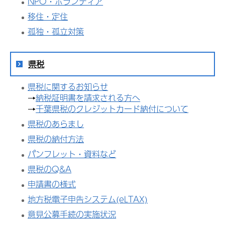
NPO・ボランティア
移住・定住
孤独・孤立対策
県税
県税に関するお知らせ
→
納税証明書を請求される方へ
→
千葉県税のクレジットカード納付について
県税のあらまし
県税の納付方法
パンフレット・資料など
県税のQ&A
申請書の様式
地方税電子申告システム(eLTAX)
意見公募手続の実施状況