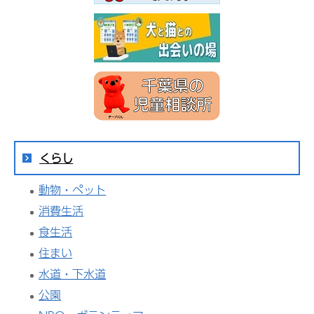
くらし
動物・ペット
消費生活
食生活
住まい
水道・下水道
公園