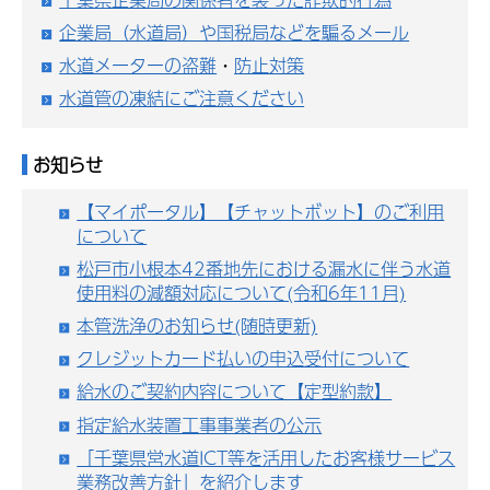
企業局（水道局）や国税局などを騙るメール
水道メーターの盗難
・
防止対策
水道管の凍結にご注意ください
お知らせ
【マイポータル】【チャットボット】のご利用
について
松戸市小根本42番地先における漏水に伴う水道
使用料の減額対応について(令和6年11月)
本管洗浄のお知らせ(随時更新)
クレジットカード払いの申込受付について
給水のご契約内容について【定型約款】
指定給水装置工事事業者の公示
「千葉県営水道ICT等を活用したお客様サービス
業務改善方針」を紹介します