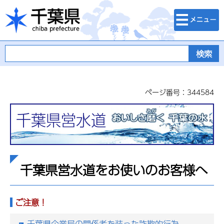
検索・メニュ
千葉県
ー
ページ番号：344584
千葉県営水道
千葉県営水道をお使いのお客様へ
ご注意！
千葉県企業局の関係者を装った詐欺的行為