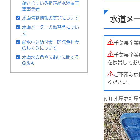
録されている指定給水装置工
事事業者
水道メ
水道管路情報の閲覧について
水道メーターの取替えについ
て
給水申込納付金・開発負担金
千葉県企業
のしくみについて
千葉県企業
水道水の色やにおいに関する
を携帯してお
Q＆A
ご不審な点
ください。
使用水量を計量