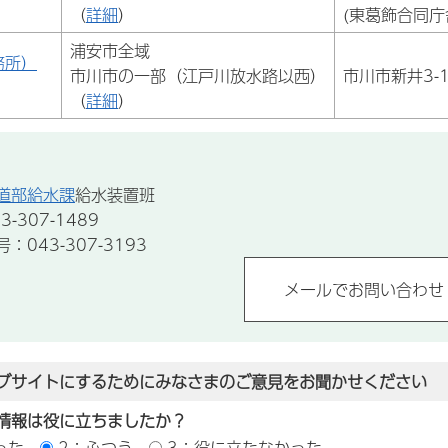
（
詳細
）
(東葛飾合同庁
浦安市全域
務所）
市川市の一部（江戸川放水路以西）
市川市新井3-1
（
詳細
）
道部給水課
給水装置班
-307-1489
043-307-3193
ブサイトにするためにみなさまのご意見をお聞かせください
情報は役に立ちましたか？
った
2：ふつう
3：役に立たなかった