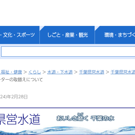
・文化・スポーツ
しごと・産業・観光
環境・まちづ
・福祉・健康
>
くらし
>
水道・下水道
>
千葉県営水道
>
千葉県営水
ーターの取替えについて
24)年2月28日
県営水道