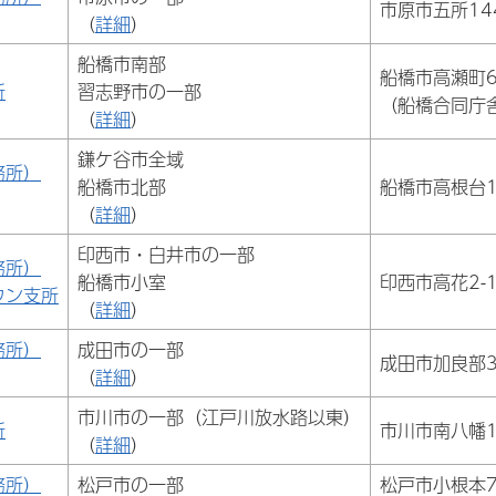
市原市五所144
（
詳細
）
船橋市南部
船橋市高瀬町6
所
習志野市の一部
（船橋合同庁
（
詳細
）
鎌ケ谷市全域
務所）
船橋市北部
船橋市高根台1-
（
詳細
）
印西市・白井市の一部
務所）
船橋市小室
印西市高花2-1
ウン支所
（
詳細
）
務所）
成田市の一部
成田市加良部3
（
詳細
）
市川市の一部（江戸川放水路以東）
所
市川市南八幡1-
（
詳細
）
務所）
松戸市の一部
松戸市小根本