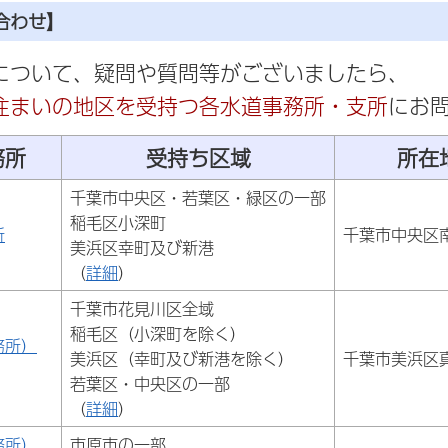
合わせ】
について、疑問や質問等がございましたら、
住まいの地区を受持つ各水道事務所・支所
にお
務所
受持ち区域
所在
千葉市中央区・若葉区・緑区の一部
稲毛区小深町
所
千葉市中央区南
美浜区幸町及び新港
（
詳細
）
千葉市花見川区全域
稲毛区（小深町を除く）
務所）
美浜区（幸町及び新港を除く）
千葉市美浜区真
若葉区・中央区の一部
（
詳細
）
務所）
市原市の一部