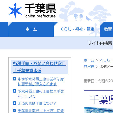
千葉県
ホーム
くらし・福祉・健康
教育
サイト内検索
ホーム
>
くらし
各種手続・お問い合わせ窓口
営水道
> 水道メ
｜千葉県営水道
指定給水装置工事事業者制度
更新日：令和6(20
に更新制が導入されます
給水装置工事の工事検査手数
千葉
料について
水道の修繕工事について
千葉県企業局（上水道）に登