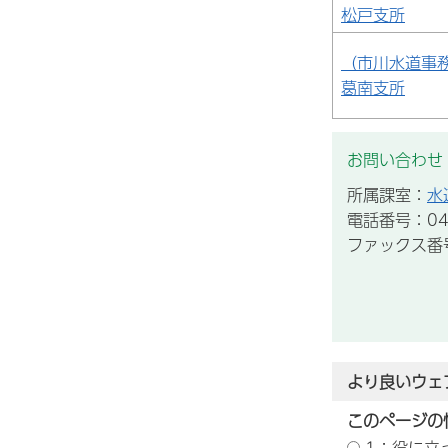
松戸支所
（市川水道事
葛南支所
お問い合わせ
所属課室：
水
電話番号：043
ファックス番号：
より良いウェ
このページの
1：役に立