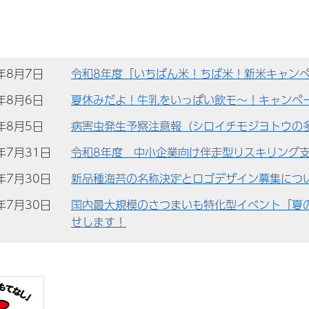
)年8月7日
令和8年度「いちばん米！ちば米！新米キャン
)年8月6日
夏休みだよ！牛乳をいっぱい飲モ～！キャンペー
)年8月5日
病害虫発生予察注意報（シロイチモジヨトウの
)年7月31日
令和8年度 中小企業向け伴走型リスキリング
)年7月30日
新品種海苔の名称決定とロゴデザイン募集につ
)年7月30日
国内最大規模のさつまいも特化型イベント「夏の
せします！