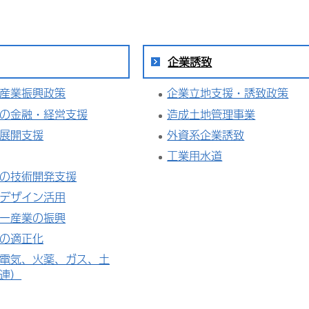
企業誘致
産業振興政策
企業立地支援・誘致政策
の金融・経営支援
造成土地管理事業
展開支援
外資系企業誘致
工業用水道
の技術開発支援
デザイン活用
ー産業の振興
の適正化
電気、火薬、ガス、土
連）