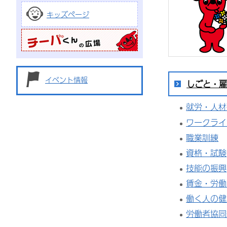
キッズページ
イベント情報
しごと・
就労・人材
ワークライ
職業訓練
資格・試験
技能の振興
賃金・労働
働く人の健
労働者協同