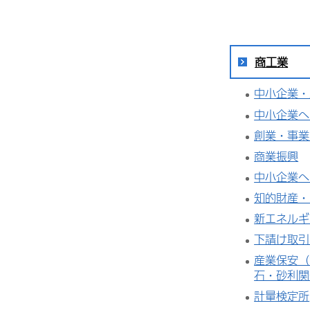
商工業
中小企業・
中小企業へ
創業・事業
商業振興
中小企業へ
知的財産・
新エネルギ
下請け取引
産業保安（
石・砂利関
計量検定所