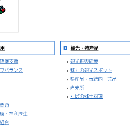
雇用
観光・特産品
確保支援
観光振興施策
フバランス
魅力の観光スポット
県産品・伝統的工芸品
直売所
ちばの郷土料理
問題
康・福利厚生
組合