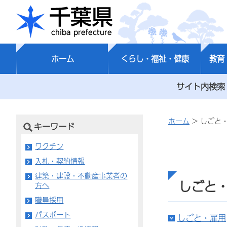
千葉県
ホーム
くらし・福祉・健康
教育
サイト内検索
ホーム
> しごと
キーワード
ワクチン
入札・契約情報
建築・建設・不動産事業者の
しごと
方へ
職員採用
パスポート
しごと・雇用