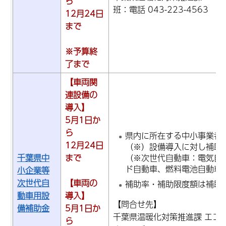
ら
班：電話 043-223-4563
12月24日
まで
※予算終
了まで
【車両関
連設備の
導入】
5月1日か
ら
県内に所在する中小事業者
12月24日
（※）設備導入に対し補助
千葉県中
まで
（※次世代自動車：電気自
ド自動車、燃料電池自動車
小企業等
次世代自
【車両の
補助率・補助限度額は補助
動車用設
導入】
【問合せ先】
備補助金
5月1日か
千葉県温暖化対策推進課 エコ
ら