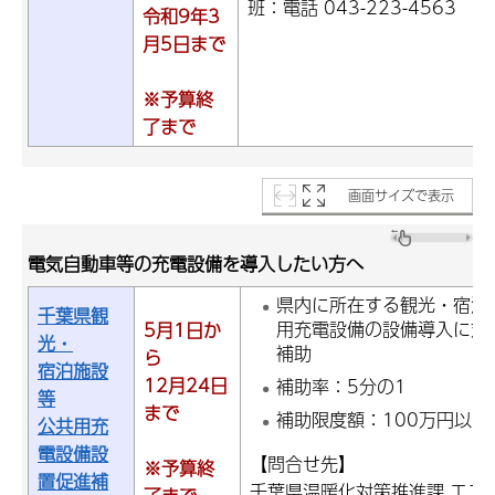
班：電話 043-223-4563
令和9年3
月5日まで
※予算終
了まで
画面サイズで表示
電気自動車等の充電設備を導入したい方へ
県内に所在する観光・宿泊
千葉県観
用充電設備の設備導入に対
5月1日か
光・
補助
ら
宿泊施設
12月24日
補助率：5分の1
等
まで
補助限度額：100万円以内
公共用充
電設備設
【問合せ先】
※予算終
置促進補
千葉県温暖化対策推進課 エコ