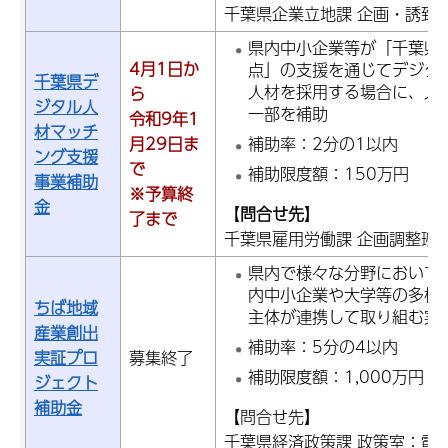
千葉県企業立地課 企画・誘致推進
県内中小企業等が「千葉県
4月1日か
点」の支援を通じてデジタ
千葉県デ
人材を採用する場合に、人
ら
ジタル人
一部を補助
令和9年1
材マッチ
月29日ま
補助率：2分の1以内
ング支援
で
補助限度額：150万円
事業補助
※予算終
金
【
問合せ先
】
了まで
千葉県雇用労働課 企画調整班：電話
県内で様々な分野において
内中小企業や大学等の多様
ちば地域
主体が連携して取り組む実
産業創出
補助率：5分の4以内
実証プロ
募集終了
補助限度額：1,000万円
ジェクト
補助金
【問合せ先】
千葉県経済政策課 政策室：電話04