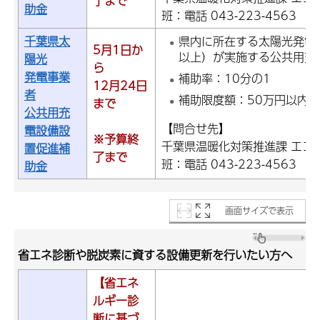
了まで
助金
班：電話 043-223-4563
千葉県太
県内に所在する太陽光発電
5月1日か
以上）が実施する公共用充
陽光
ら
発電事業
補助率：10分の1
12月24日
者
補助限度額：50万円以内
まで
公共用充
【問合せ先】
電設備設
※予算終
千葉県温暖化対策推進課 エコ
置促進補
了まで
班：電話 043-223-4563
助金
画面サイズで表示
省エネ診断や脱炭素に資する設備更新を行いたい方へ
【省エネ
ルギー診
断に基づ