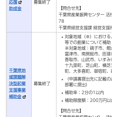
応援
募集終了
【問合せ先】
助成金
千葉県産業振興センター 活性化支
78
千葉県経営支援課 経営支援班：電話
対象地域（※）における、
等での創業について補助
※対象地域：銚子市、館山
富津市、南房総市、匝瑳市
香取市、山武市、いすみ市
十九里町、芝山町、横芝光
千葉県地
町、大多喜町、御宿町、鋸
域課題解
（申請書提出先に記載の起
決型起業
募集終了
部署に提出）
支援事業
補助率：2分の1以内
補助金
補助限度額：200万円以内
【問合せ先】