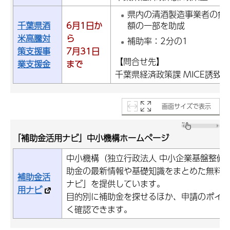
県内の清酒製造事業者の負
千葉県酒
6月1日か
額の一部を助成
米高騰対
ら
補助率：2分の1
策支援事
7月31日
【問合せ先】
業支援金
まで
千葉県経済政策課 MICE誘致推進
画面サイズで表示
「
補助金活用ナビ」中小機構ホームページ
中小機構（独立行政法人 中小企業基盤整備
助金の最新情報や基礎知識をまとめた無料
補助金活
ナビ」を提供しています。
用ナビ
目的別に補助金を探せるほか、申請のポイ
く確認できます。