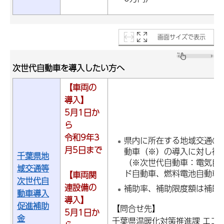
画面サイズで表示
次世代自動車を導入したい方へ
【車両の
導入】
5月1日か
ら
令和9年3
県内に所在する地域交通の
月5日まで
動車（※）の導入に対し補
千葉県地
（※次世代自動車：電気自
域交通等
ド自動車、燃料電池自動車
【車両関
次世代自
連設備の
補助率、補助限度額は補助
動車導入
導入】
促進補助
【問合せ先】
5月1日か
金
千葉県温暖化対策推進課 エコ