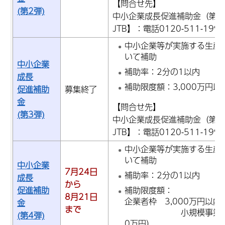
【問合せ先】
(第2弾)
中小企業成長促進補助金（第2
JTB】：電話0120-511-199
中小企業等が実施する生産
いて補助
中小企業
補助率：2分の1以内
成長
補助限度額：3,000万円以内
促進補助
募集終了
金
【問合せ先】
(第3弾)
中小企業成長促進補助金（第3
JTB】：電話0120-511-199
中小企業等が実施する生産
いて補助
中小企業
7月24日
補助率：2分の1以内
成長
から
促進補助
補助限度
8月21日
企業者枠 3,000万
金
まで
小規模事業者枠 5
(第4弾)
0万円）