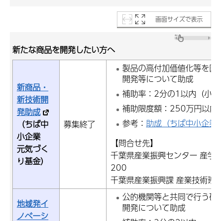
画面サイズで表示
新たな商品を開発したい方へ
製品の高付加価値化等を図
開発等について助成
新商品・
補助率：2分の1以内（小規
新技術開
補助限度額：250万円以内
発助成
参考：
助成（ちば中小企業
（ちば中
募集終了
小企業
【問合せ先】
元気づく
千葉県産業振興センター 産学連携
り基金）
200
千葉県産業振興課 産業技術班：電話
公的機関等と共同で行う研
地域発イ
開発について助成
ノベーシ