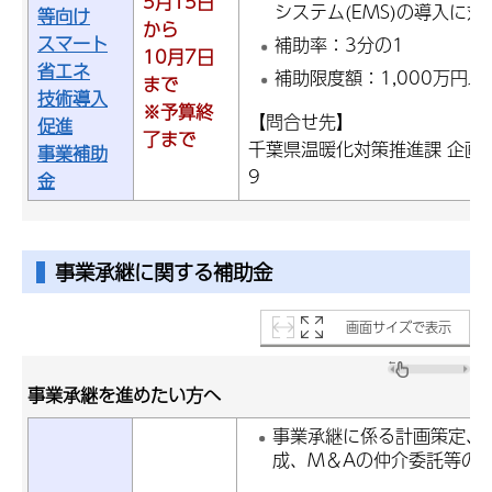
5月15日
システム(EMS)の導入に対
等向け
から
スマート
補助率：3分の1
10月7日
省エネ
補助限度額：1,000万円以
まで
技術導入
※予算終
【問合せ先】
促進
了まで
千葉県温暖化対策推進課 企画調整
事業補助
9
金
事業承継に関する補助金
画面サイズで表示
事業承継を進めたい方へ
事業承継に係る計画策定、
成、M＆Aの仲介委