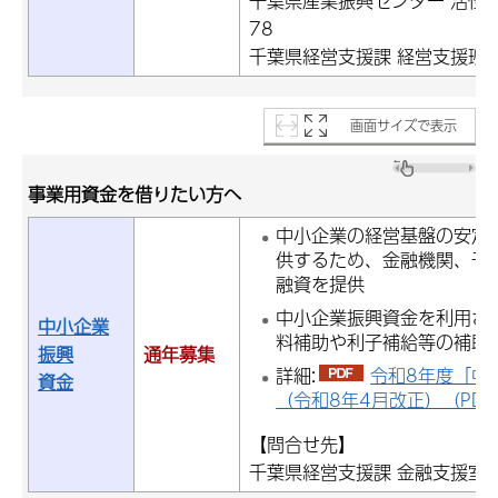
千葉県産業振興センター 活性化支
78
千葉県経営支援課 経営支援班：電話
画面サイズで表示
事業用資金を借りたい方へ
中小企業の経営基盤の安定
供するため、金融機関、千
融資を提供
中小企業振興資金を利用さ
中小企業
料補助や利子補給等の補助
振興
通年募集
詳細:
令和8年度「中
資金
（令和8年4月改正）（PDF：
【問合せ先】
千葉県経営支援課 金融支援室：電話