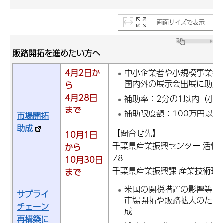
画面サイズで表示
販路開拓を進めたい方へ
4月2日か
中小企業者や小規模事業者
国内外の展示会出展に
ら
4月28日
補助率：2分の1以内（小規
まで
補助限度額：100万円以内
市場開拓
助成
【問合せ先】
10月1日
千葉県産業振興センター 活性化支
から
78
10月30日
千葉県産業振興課 産業技術班：電
まで
米国の関税措置の影響等を
サプライ
市場開拓や販路拡大のため
チェーン
成
再構築に