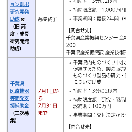
補助率：3分の2以内
ョン創出
補助限度額：1,000万円以
研究開発
事業期間：最長2年間（※
助成
募集終了
（旧 高
【問合せ先】
度・成長
千葉県産業振興センター 産学連携
研究開発
200
助成）
千葉県産業振興課 産業技術班：電話
千葉県内ものづくり中小企
促進するため、製造販売業
ものづくり製品の研究・製
について助成
千葉県
補助率：3分の2以内
医療機器
7月1日か
等開発支
ら
補助限度額：研究・製品開
援補助金
7月31日
認補助：100万円
（二次募
まで
事業期間：交付決定から令
集）
【問合せ先】