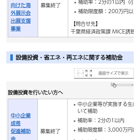
補助率：2分の1以内（小規
向けた海
募集終了
補助限度額：200万円以内
外展示会
出展支援
【問合せ先】
事業
千葉県経済政策課 MICE誘致推進
設備投資・省エネ・再エネに関する補助金
画面サイズで表示
設備投資を行いたい方へ
中小企業等が実施する生産
いて補助
中小企業
補助率：2分の1以内
成長
補助限度額：3,000万円以内
促進補助
募集終了
金