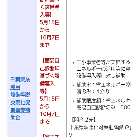
く設備導
入等】
5月15日
から
10月7日
まで
【簡易自
中小事業者等が実施する省
己診断に
エネルギーの活用等に資す
設備導入等に対し補助
基づく設
千葉県業
備導入
補助率：省エネルギー診断
務用
等】
断のみ：4分の1
設備等脱
5月15日
補助限度額：省エネルギー診
炭素化促
から
簡易自己診断のみ：500万
進事業補
10月7日
助金
【問合せ先】
まで
千葉県温暖化対策推進課 企画調整
9
【省エネ