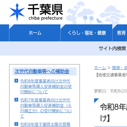
千葉県
ホーム
くらし・福祉・健康
教育
サイト内検索
ホーム
>
環境・
次世代自動車等への補助金
【地域交通事業者
令和8年度事業者向け次世代
自動車等導入促進補助金の受
更新日：令和8(20
付開始について
令和7年度事業者向け次世代
令和8
自動車等導入促進補助金（６
月補正分）の受付開始につい
け】
て
令和8年度千葉県太陽光発電