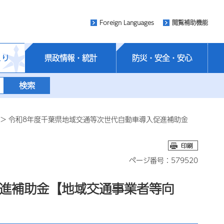
Foreign Languages
閲覧補助機能
くり
県政情報・統計
防災・安全・安心
> 令和8年度千葉県地域交通等次世代自動車導入促進補助金
ページ番号：579520
促進補助金【地域交通事業者等向