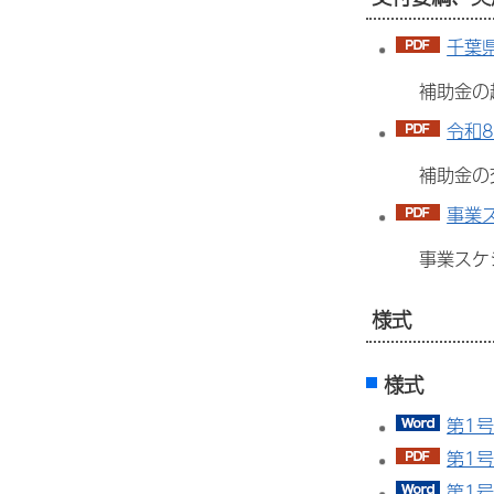
千葉
補助金の
令和
補助金の
事業ス
事業スケ
様式
様式
第1号
第1号
第1