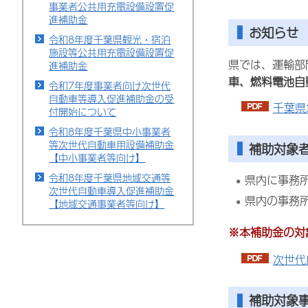
事業者公共用充電設備設置促
進補助金
お知らせ
令和8年度千葉県観光・宿泊
施設等公共用充電設備設置促
県では、運輸部
進補助金
車、燃料電池自
令和7年度事業者向け次世代
自動車等導入促進補助金の受
千葉県
付開始について
令和8年度千葉県中小事業者
等次世代自動車用設備補助金
補助対象
【中小事業者等向け】
令和8年度千葉県地域交通等
県内に事務
次世代自動車導入促進補助金
県内の事務
【地域交通事業者等向け】
※本補助金の対
次世代
補助対象