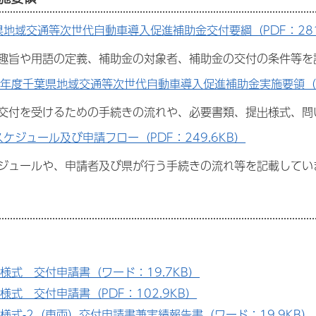
県地域交通等次世代自動車導入促進補助金交付要綱（PDF：281
趣旨や用語の定義、補助金の対象者、補助金の交付の条件等を
8年度千葉県地域交通等次世代自動車導入促進補助金実施要領（PD
交付を受けるための手続きの流れや、必要書類、提出様式、問
ケジュール及び申請フロー（PDF：249.6KB）
ジュールや、申請者及び県が行う手続きの流れ等を記載してい
様式 交付申請書（ワード：19.7KB）
様式 交付申請書（PDF：102.9KB）
号様式-2（車両）交付申請書兼実績報告書（ワード：19.9KB）