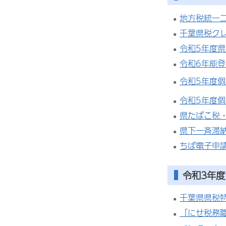
地方税統一二
千葉県税ク
令和5年度
令和6年能
令和5年度
令和5年度
県たばこ税
県下一斉滞
ちば電子申
令和3年度
千葉県県税
「にせ税務