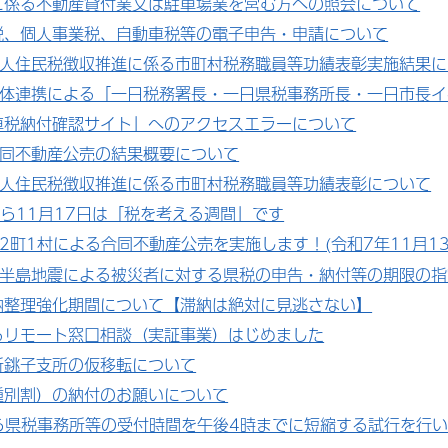
に係る不動産貸付業又は駐車場業を営む方への照会について
税、個人事業税、自動車税等の電子申告・申請について
個人住民税徴収推進に係る市町村税務職員等功績表彰実施結果につ
団体連携による「一日税務署長・一日県税事務所長・一日市長
車税納付確認サイト」へのアクセスエラーについて
合同不動産公売の結果概要について
個人住民税徴収推進に係る市町村税務職員等功績表彰について
から11月17日は「税を考える週間」です
2町1村による合同不動産公売を実施します！(令和7年11月13
登半島地震による被災者に対する県税の申告・納付等の期限の指
納整理強化期間について【滞納は絶対に見逃さない】
るリモート窓口相談（実証事業）はじめました
所銚子支所の仮移転について
種別割）の納付のお願いについて
から県税事務所等の受付時間を午後4時までに短縮する試行を行