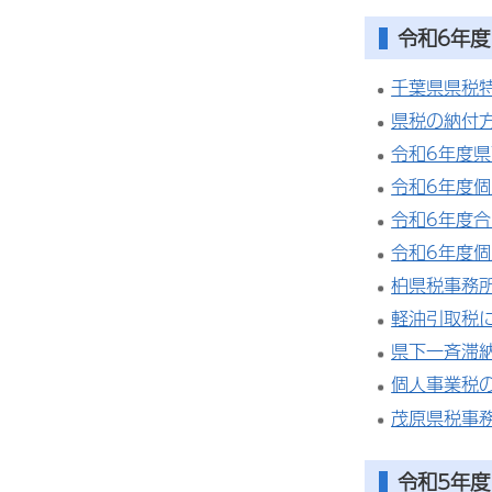
令和6年度
千葉県県税
県税の納付方
令和6年度
令和6年度
令和6年度
令和6年度
柏県税事務
軽油引取税に
県下一斉滞
個人事業税
茂原県税事
令和5年度