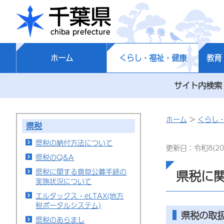
千葉県
ホーム
くらし・福祉・健康
教育
サイト内検索
ホーム
>
くらし
県税
県税の納付方法について
更新日：令和8(20
県税のQ&A
県税に関する意見公募手続の
県税に
実施状況について
エルタックス・eLTAX(地方
税ポータルシステム)
県税の取
県税のあらまし