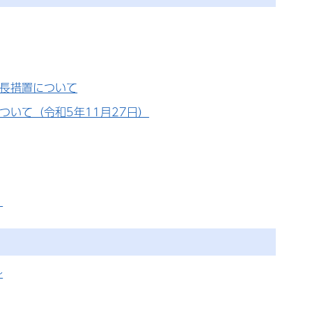
長措置について
いて（令和5年11月27日）
！
～