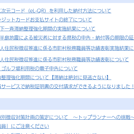
次元コード（eL-QR）を利用した納付方法について
レジットカードお支払サイトの終了について
県下一斉滞納整理強化期間の実施結果について
登半島地震による被災者に対する県税の申告・納付等の期限の延
個人住民税徴収推進に係る市町村税務職員等功績表彰実施結果につ
個人住民税徴収推進に係る市町村税務職員等功績表彰について
・ゴルフ場利用税の電子申告について
納整理強化期間について【滞納は絶対に見逃さない】
請サービスで納税証明書の交付請求ができるようになりました
特別徴収対策計画の策定について ～トップランナーへの挑戦
職員」にご注意ください