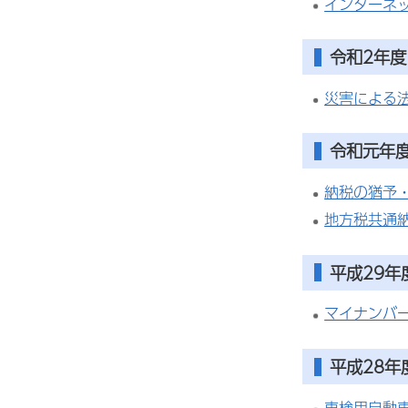
インターネ
令和2年度
災害による
令和元年
納税の猶予
地方税共通
平成29年
マイナンバ
平成28年
車検用自動