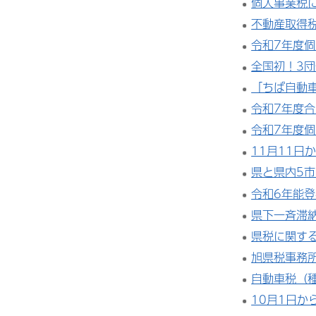
個人事業税
不動産取得
令和7年度
全国初！3
「ちば自動
令和7年度
令和7年度
11月11日
県と県内5市
令和6年能
県下一斉滞
県税に関す
旭県税事務
自動車税（
10月1日