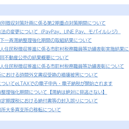
特別徴収対策計画に係る第2期重点対策期間について
法の変更について（PayPay、LINE Pay、モバイルレジ）
県下一斉滞納整理強化期間の取組結果について
個人住民税徴収推進に係る市町村税務職員等功績表彰実施結果につ
合同不動産公売の結果概要について
個人住民税徴収推進に係る市町村税務職員等功績表彰について
所における時間外文書収受箱の損壊被害について
ついてeLTAXでの電子申告・電子納税が開始されます
納整理強化期間について【滞納は絶対に見逃さない】
の定期課税における納付書等の封入誤りについて
務所大多喜支所の移転について