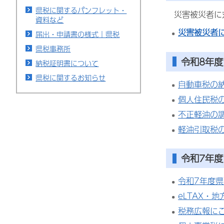
県税に関するパンフレット・
災害被災者に
資料など
災害被災者
届出・申請書の様式｜県税
県税事務所
令和8年度
納税証明書について
県税に関するお知らせ
自動車税の
個人住民税
不正軽油の
軽油引取税
令和7年度
令和7年度
eLTAX・
税務広報に