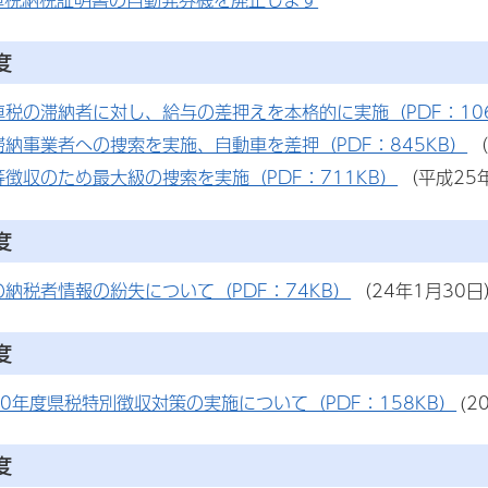
度
車税の滞納者に対し、給与の差押えを本格的に実施（PDF：10
滞納事業者への捜索を実施、自動車を差押（PDF：845KB）
（
等徴収のため最大級の捜索を実施（PDF：711KB）
（平成25
度
の納税者情報の紛失について（PDF：74KB）
（24年1月30日
度
20年度県税特別徴収対策の実施について（PDF：158KB）
(2
度