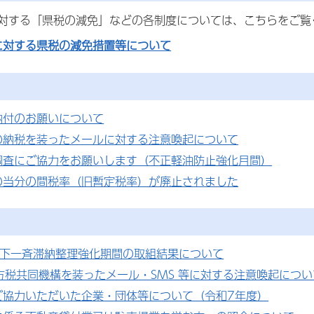
対する「県税の減免」などの各制度については、こちらをご覧
に対する県税の減免措置等について
納付のお願いについて
の納税を装ったメールに対する注意喚起について
調査にご協力をお願いします（不正軽油防止強化月間）
の当分の間税率（旧暫定税率）が廃止されました
県下一斉滞納整理強化期間の取組結果について
地方税共同機構を装ったメール・SMS 等に対する注意喚起につい
ご協力いただいた企業・団体等について（令和7年度）