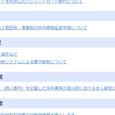
ットを利用したクレジットカード納付について
法人県民税・事業税の申告期限延長申請について
度
・減免など
納税システムによる電子納税について
度
ー（個人番号）を記載した申告書等の提出時における本人確認
度
車税納税証明書の自動発券機を廃止します