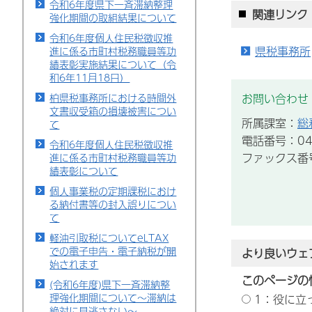
令和6年度県下一斉滞納整理
関連リンク
強化期間の取組結果について
令和6年度個人住民税徴収推
県税事務所
進に係る市町村税務職員等功
績表彰実施結果について（令
和6年11月18日）
お問い合わせ
柏県税事務所における時間外
文書収受箱の損壊被害につい
所属課室：
総
て
電話番号：043
令和6年度個人住民税徴収推
ファックス番号：
進に係る市町村税務職員等功
績表彰について
個人事業税の定期課税におけ
る納付書等の封入誤りについ
て
軽油引取税についてeLTAX
での電子申告・電子納税が開
より良いウェ
始されます
このページの
(令和6年度)県下一斉滞納整
理強化期間について～滞納は
1：役に立
絶対に見逃さない～