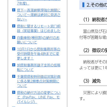
7年度）
2.その他
県下一斉滞納整理強化期間に
ついて～滞納は絶対に見逃さ
（1）納税者
ない～
県税に関するリモート窓口相
談（実証事業）はじめました
富山県及び石川
付等が困難な場
自動車税(種別割)の納付のお
願いについて
10月1日から県税事務所等の
（2）徴収の
受付時間を午後4時までに変
更します！
納税者がその財
旭県税事務所銚子支所の仮移
よっては更に1
転について
千葉県県税特別徴収対策計画
（3）減免
に係る第2期重点対策期間に
ついて
災害により損害
県税の納付方法の変更につい
て（PayPay、LINE Pay、モ
す。
バイルレジ）