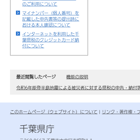
のご利用について
マイナンバー（個人番号）を
記載した申告書等の提出時に
おける本人確認について
インターネットを利用した千
葉県税のクレジットカード納
付について
最近閲覧したページ
機能の説明
令和6年能登半島地震による被災者に対する県税の申告・納付
このホームページ（ウェブサイト）について
リンク・著作権・
千葉県庁