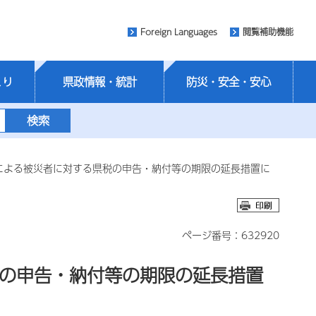
Foreign Languages
閲覧補助機能
くり
県政情報・統計
防災・安全・安心
による被災者に対する県税の申告・納付等の期限の延長措置に
ページ番号：632920
税の申告・納付等の期限の延長措置