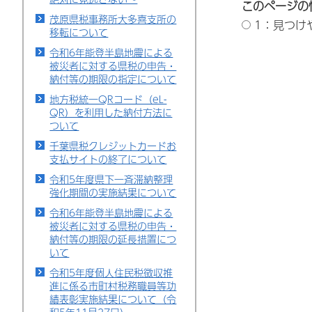
このページの
茂原県税事務所大多喜支所の
1：見つけ
移転について
令和6年能登半島地震による
被災者に対する県税の申告・
納付等の期限の指定について
地方税統一QRコード（eL-
QR）を利用した納付方法に
ついて
千葉県税クレジットカードお
支払サイトの終了について
令和5年度県下一斉滞納整理
強化期間の実施結果について
令和6年能登半島地震による
被災者に対する県税の申告・
納付等の期限の延長措置につ
いて
令和5年度個人住民税徴収推
進に係る市町村税務職員等功
績表彰実施結果について（令