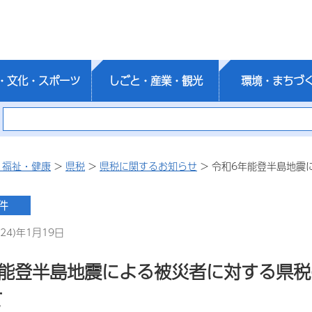
・文化・スポーツ
しごと・産業・観光
環境・まちづ
・福祉・健康
>
県税
>
県税に関するお知らせ
> 令和6年能登半島地震
24)年1月19日
年能登半島地震による被災者に対する県
て