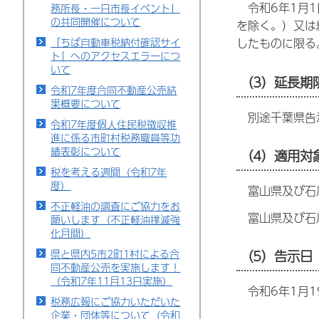
令和6年1月1
務所長・一日市長イベント」
の共同開催について
を除く。）又は
「ちば自動車税納付確認サイ
したものに限る
ト」へのアクセスエラーにつ
いて
（3）延長期
令和7年度合同不動産公売結
果概要について
別途千葉県告
令和7年度個人住民税徴収推
進に係る市町村税務職員等功
績表彰について
（4）適用対
税を考える週間（令和7年
度）
富山県及び石
不正軽油の調査にご協力をお
富山県及び石川
願いします（不正軽油撲滅強
化月間）
県と県内5市2町1村による合
（5）告示日
同不動産公売を実施します！
（令和7年11月13日実施）
令和6年1月1
税務広報にご協力いただいた
企業・団体等について（令和