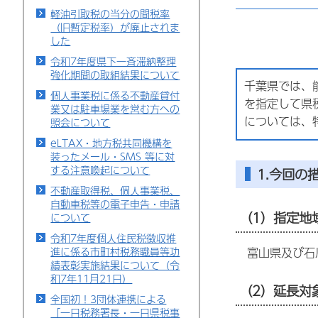
軽油引取税の当分の間税率
（旧暫定税率）が廃止されま
した
令和7年度県下一斉滞納整理
強化期間の取組結果について
千葉県では、
個人事業税に係る不動産貸付
を指定して県
業又は駐車場業を営む方への
については、
照会について
eLTAX・地方税共同機構を
装ったメール・SMS 等に対
する注意喚起について
1.今回の
不動産取得税、個人事業税、
自動車税等の電子申告・申請
（1）指定地
について
令和7年度個人住民税徴収推
富山県及び石
進に係る市町村税務職員等功
績表彰実施結果について（令
和7年11月21日）
（2）延長対
全国初！3団体連携による
「一日税務署長・一日県税事