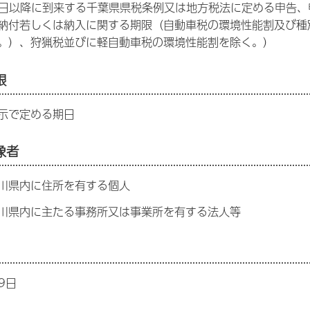
日以降に到来する千葉県県税条例又は地方税法に定める申告、
納付若しくは納入に関する期限（自動車税の環境性能割及び種
。）、狩猟税並びに軽自動車税の環境性能割を除く。）
限
示で定める期日
象者
川県内に住所を有する個人
県内に主たる事務所又は事業所を有する法人等
9日