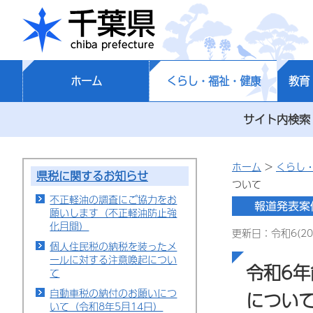
千葉県
ホーム
くらし・福祉・健康
教育
サイト内検索
ホーム
>
くらし
県税に関するお知らせ
ついて
不正軽油の調査にご協力をお
願いします（不正軽油防止強
化月間）
更新日：令和6(20
個人住民税の納税を装ったメ
ールに対する注意喚起につい
令和6
て
自動車税の納付のお願いにつ
につい
いて（令和8年5月14日）