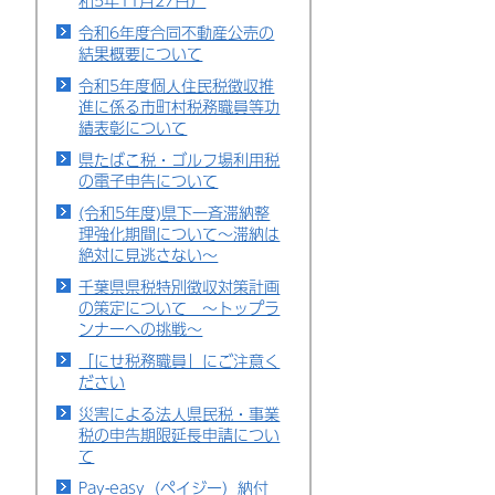
和5年11月27日）
令和6年度合同不動産公売の
結果概要について
令和5年度個人住民税徴収推
進に係る市町村税務職員等功
績表彰について
県たばこ税・ゴルフ場利用税
の電子申告について
(令和5年度)県下一斉滞納整
理強化期間について～滞納は
絶対に見逃さない～
千葉県県税特別徴収対策計画
の策定について ～トップラ
ンナーへの挑戦～
「にせ税務職員」にご注意く
ださい
災害による法人県民税・事業
税の申告期限延長申請につい
て
Pay-easy（ペイジー）納付