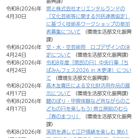
振興課）
令和8(2026)年
県と株式会社オリエンタルランドの
4月30日
「文化芸術等に関する包括連携協定」
に基づく技術系ワークショップの参加
者募集について
（環境生活部文化振興
課）
令和8(2026)年
空・水・空芸術祭 ロゴデザインの決
4月24日
定について
（環境生活部文化振興課）
令和8(2026)年
令和8年度「県民の日」中央行事「ち
4月24日
ばみんフェス2026 in 木更津」につい
て
（環境生活部文化振興課）
令和8(2026)年
髙木友貴氏による文化財活用作品の展
4月17日
示について
（環境生活部文化振興課）
令和8(2026)年
鯉のぼり・甲冑体験など昔ながらのこ
4月17日
どもの日を楽しもう! 県立房総のむら
「春のまつり」
（環境生活部文化振興
課）
令和8(2026)年
落語を通して江戸情緒を楽しむ 第61