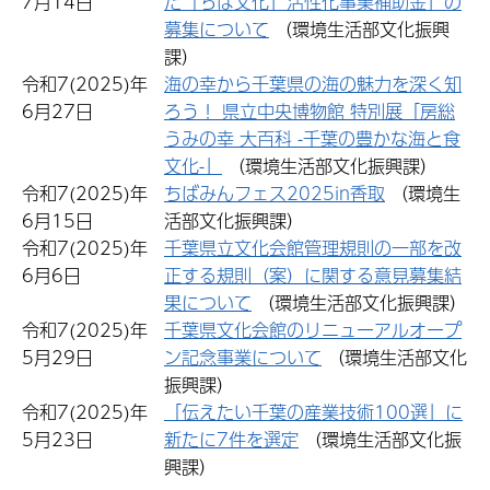
7月14日
た「ちば文化」活性化事業補助金」の
募集について
（環境生活部文化振興
課）
令和7(2025)年
海の幸から千葉県の海の魅力を深く知
6月27日
ろう！ 県立中央博物館 特別展「房総
うみの幸 大百科 -千葉の豊かな海と食
文化-」
（環境生活部文化振興課）
令和7(2025)年
ちばみんフェス2025in香取
（環境生
6月15日
活部文化振興課）
令和7(2025)年
千葉県立文化会館管理規則の一部を改
6月6日
正する規則（案）に関する意見募集結
果について
（環境生活部文化振興課）
令和7(2025)年
千葉県文化会館のリニューアルオープ
5月29日
ン記念事業について
（環境生活部文化
振興課）
令和7(2025)年
「伝えたい千葉の産業技術100選」に
5月23日
新たに7件を選定
（環境生活部文化振
興課）