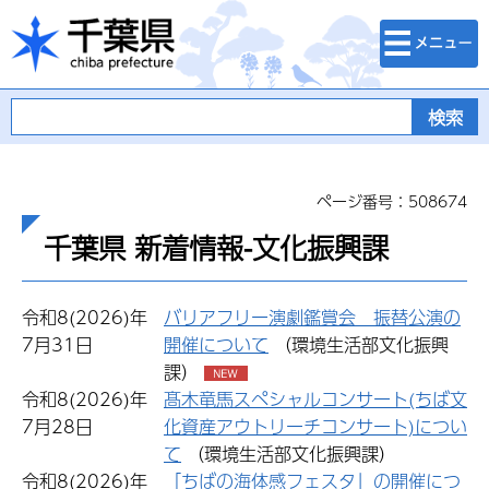
検索・メニュ
千葉県
ー
ページ番号：508674
千葉県 新着情報-文化振興課
令和8(2026)年
バリアフリー演劇鑑賞会 振替公演の
7月31日
開催について
（環境生活部文化振興
課）
令和8(2026)年
髙木竜馬スペシャルコンサート(ちば文
7月28日
化資産アウトリーチコンサート)につい
て
（環境生活部文化振興課）
令和8(2026)年
「ちばの海体感フェスタ」の開催につ