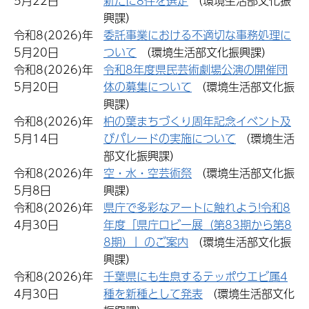
5月22日
新たに8件を選定
（環境生活部文化振
興課）
令和8(2026)年
委託事業における不適切な事務処理に
5月20日
ついて
（環境生活部文化振興課）
令和8(2026)年
令和8年度県民芸術劇場公演の開催団
5月20日
体の募集について
（環境生活部文化振
興課）
令和8(2026)年
柏の葉まちづくり周年記念イベント及
5月14日
びパレードの実施について
（環境生活
部文化振興課）
令和8(2026)年
空・水・空芸術祭
（環境生活部文化振
5月8日
興課）
令和8(2026)年
県庁で多彩なアートに触れよう!令和8
4月30日
年度「県庁ロビー展（第83期から第8
8期）」のご案内
（環境生活部文化振
興課）
令和8(2026)年
千葉県にも生息するテッポウエビ属4
4月30日
種を新種として発表
（環境生活部文化