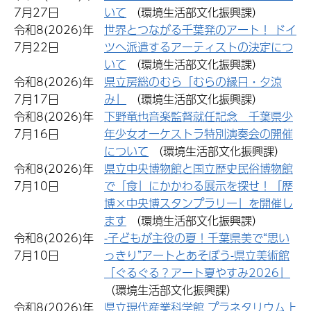
7月27日
いて
（環境生活部文化振興課）
令和8(2026)年
世界とつながる千葉発のアート！ ドイ
7月22日
ツへ派遣するアーティストの決定につ
いて
（環境生活部文化振興課）
令和8(2026)年
県立房総のむら「むらの縁日・夕涼
7月17日
み」
（環境生活部文化振興課）
令和8(2026)年
下野竜也音楽監督就任記念 千葉県少
7月16日
年少女オーケストラ特別演奏会の開催
について
（環境生活部文化振興課）
令和8(2026)年
県立中央博物館と国立歴史民俗博物館
7月10日
で「食」にかかわる展示を探せ！「歴
博×中央博スタンプラリー」を開催し
ます
（環境生活部文化振興課）
令和8(2026)年
-子どもが主役の夏！千葉県美で“思い
7月10日
っきり”アートとあそぼう-県立美術館
「ぐるぐる？アート夏やすみ2026」
（環境生活部文化振興課）
令和8(2026)年
県立現代産業科学館 プラネタリウム上