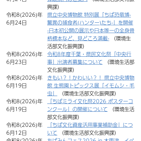
興課）
令和8(2026)年
県立中央博物館 特別展「ちば恐竜博-
6月24日
驚異の捕食者(ハンター)たち-」を開催
-日本初公開の展示や日本唯一の全身骨
格標本など、見どころ満載-
（環境生
活部文化振興課）
令和8(2026)年
令和8年度千葉・県民文化祭「中央行
6月23日
事」出演者募集について
（環境生活部
文化振興課）
令和8(2026)年
きもい？！かわいい？！ 県立中央博物
6月19日
館 生態園トピックス展「イモムシ・毛
虫」
（環境生活部文化振興課）
令和8(2026)年
「ちばミライ文化祭2026 ポスターコ
6月19日
ンクール」の開催について
（環境生活
部文化振興課）
令和8(2026)年
「ちば文化資産活用事業補助金」につ
6月12日
いて
（環境生活部文化振興課）
令和8(2026)年
ちばみんフェス2026 in 木更津 イベ