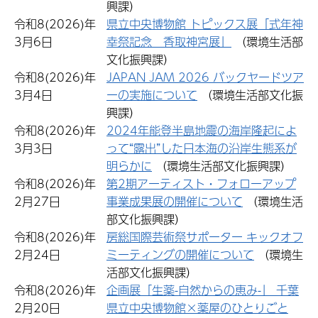
興課）
令和8(2026)年
県立中央博物館 トピックス展「式年神
3月6日
幸祭記念 香取神宮展」
（環境生活部
文化振興課）
令和8(2026)年
JAPAN JAM 2026 バックヤードツア
3月4日
ーの実施について
（環境生活部文化振
興課）
令和8(2026)年
2024年能登半島地震の海岸隆起によ
3月3日
って“露出”した日本海の沿岸生態系が
明らかに
（環境生活部文化振興課）
令和8(2026)年
第2期アーティスト・フォローアップ
2月27日
事業成果展の開催について
（環境生活
部文化振興課）
令和8(2026)年
房総国際芸術祭サポーター キックオフ
2月24日
ミーティングの開催について
（環境生
活部文化振興課）
令和8(2026)年
企画展「生薬-自然からの恵み-」 千葉
2月20日
県立中央博物館×薬屋のひとりごと