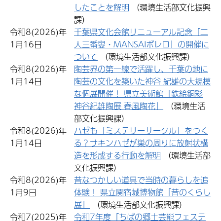
したことを解明
（環境生活部文化振興
課）
令和8(2026)年
千葉県文化会館リニューアル記念「二
1月16日
人三番叟・MANSAIボレロ」の開催に
ついて
（環境生活部文化振興課）
令和8(2026)年
陶芸界の第一線で活躍し、千葉の地に
1月14日
陶芸の文化を築いた神谷 紀雄の大規模
な個展開催！ 県立美術館「鉄絵銅彩
神谷紀雄陶展 春風陶花」
（環境生活
部文化振興課）
令和8(2026)年
ハゼも「ミステリーサークル」をつく
1月14日
る？サキンハゼが巣の周りに放射状構
造を形成する行動を解明
（環境生活部
文化振興課）
令和8(2026)年
昔なつかしい道具で当時の暮らしを追
1月9日
体験！ 県立関宿城博物館「昔のくらし
展」
（環境生活部文化振興課）
令和7(2025)年
令和7年度「ちばの郷土芸能フェステ