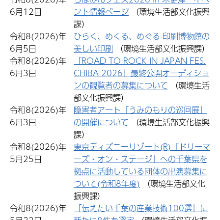
6月12日
ント情報ページ
（環境生活部文化振興
課）
令和8(2026)年
ひらく、めくる、めぐる-印刷博物館の
6月5日
美しい印刷
（環境生活部文化振興課）
令和8(2026)年
「ROAD TO ROCK IN JAPAN FES.
6月3日
CHIBA 2026」最終公開オーディショ
ンの観覧者の募集について
（環境生活
部文化振興課）
令和8(2026)年
障害者アート「うみのもりの巡回展」
6月3日
の開催について
（環境生活部文化振興
課）
令和8(2026)年
東京ディズニーリゾート(R)「ドリーマ
5月25日
ーズ・オン・ステージ」への千葉県を
拠点に活動している団体の出演募集に
ついて(令和8年度)
（環境生活部文化
振興課）
令和8(2026)年
「伝えたい千葉の産業技術100選」に