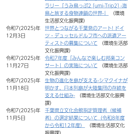
ラリー「うみ鳥っぷ2 [umi-Trip2] -海
鳥と旅する食物連鎖の世界-」
（環境
生活部文化振興課）
令和7(2025)年
世界とつながる千葉発のアート! ドイ
12月3日
ツ・デュッセルドルフ市への派遣アー
ティストの募集について
（環境生活部
文化振興課）
令和7(2025)年
令和7年度「みんなで楽しむ邦楽コン
11月27日
サート」の実施について
（環境生活部
文化振興課）
令和7(2025)年
生物の進化を島が支える-シマクイナが
11月18日
明かす、日本列島が大陸集団の存続を
支える仕組み-
（環境生活部文化振興
課）
令和7(2025)年
千葉県立文化会館指定管理者（候補
11月5日
者）の選定結果について（令和8年度
から令和12年度）
（環境生活部文化
振興課）