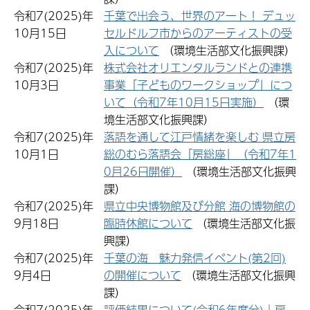
令和7(2025)年
千葉で出会う、世界のアート！ デュッ
10月15日
セルドルフ市からのアーティストの受
入について
（環境生活部文化振興課）
令和7(2025)年
株式会社オリエンタルランドとの連携
10月3日
事業「子どものワークショップ」につ
いて（令和7年10月15日実施）
（環
境生活部文化振興課）
令和7(2025)年
落語を通して江戸情緒を楽しむ 県立房
10月1日
総のむら落語会「房総座」（令和7年1
0月26日開催）
（環境生活部文化振興
課）
令和7(2025)年
県立中央博物館及び分館 海の博物館の
9月18日
臨時休館について
（環境生活部文化振
興課）
令和7(2025)年
千葉の海 魅力発信イベント(第2回)
9月4日
の開催について
（環境生活部文化振興
課）
令和7(2025)年
評価結果について(令和6年度分)｜房