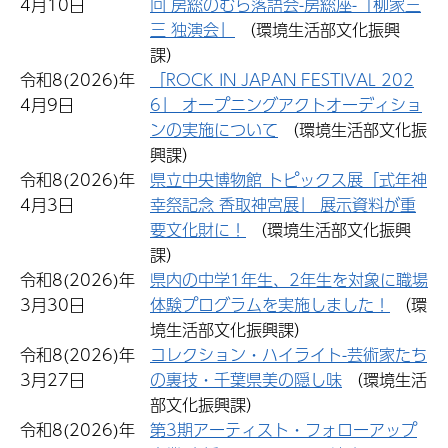
4月10日
回 房総のむら落語会-房総座-「柳家三
三 独演会」
（環境生活部文化振興
課）
令和8(2026)年
「ROCK IN JAPAN FESTIVAL 202
4月9日
6」 オープニングアクトオーディショ
ンの実施について
（環境生活部文化振
興課）
令和8(2026)年
県立中央博物館 トピックス展「式年神
4月3日
幸祭記念 香取神宮展」 展示資料が重
要文化財に！
（環境生活部文化振興
課）
令和8(2026)年
県内の中学1年生、2年生を対象に職場
3月30日
体験プログラムを実施しました！
（環
境生活部文化振興課）
令和8(2026)年
コレクション・ハイライト-芸術家たち
3月27日
の裏技・千葉県美の隠し味
（環境生活
部文化振興課）
令和8(2026)年
第3期アーティスト・フォローアップ