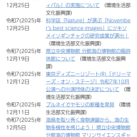
12月25日
ィバル」の実施について
（環境生活部
文化振興課）
令和7(2025)年
科学誌『Nature』が選ぶ「Novembe
12月25日
r’s best science images」にツキソ
メイソギンチャクの研究成果が選出！
（環境生活部文化振興課）
令和7(2025)年
県立中央博物館 分館海の博物館の臨時
12月19日
休館について
（環境生活部文化振興
課）
令和7(2025)年
東京ディズニーリゾート(R)「ドリーマ
12月12日
ーズ・オン・ステージ」令和7年10月
公演への出演団体の決定について
（環
境生活部文化振興課）
令和7(2025)年
ブルネイでヤモリの新種を発見
（環境
12月11日
生活部文化振興課）
令和7(2025)年
海鳥を取り巻く食物連鎖から、海の生
12月5日
物多様性を感じよう！ 県立中央博物館
分館海の博物館 マリンサイエンスギャ