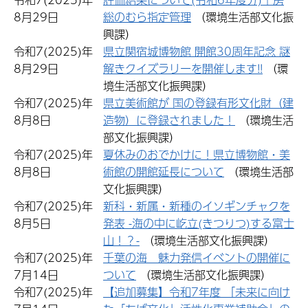
8月29日
総のむら指定管理
（環境生活部文化振
興課）
令和7(2025)年
県立関宿城博物館 開館30周年記念 謎
8月29日
解きクイズラリーを開催します!!
（環
境生活部文化振興課）
令和7(2025)年
県立美術館が 国の登録有形文化財（建
8月8日
造物）に登録されました！
（環境生活
部文化振興課）
令和7(2025)年
夏休みのおでかけに！県立博物館・美
8月8日
術館の開館延長について
（環境生活部
文化振興課）
令和7(2025)年
新科・新属・新種のイソギンチャクを
8月5日
発表 -海の中に屹立(きつりつ)する富士
山！？-
（環境生活部文化振興課）
令和7(2025)年
千葉の海 魅力発信イベントの開催に
7月14日
ついて
（環境生活部文化振興課）
令和7(2025)年
【追加募集】令和7年度 「未来に向け