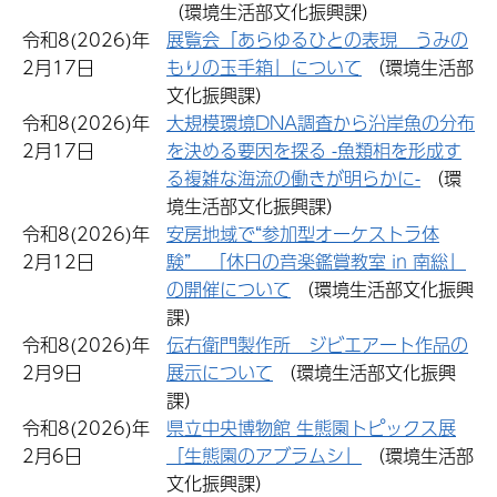
（環境生活部文化振興課）
令和8(2026)年
展覧会「あらゆるひとの表現 うみの
2月17日
もりの玉手箱」について
（環境生活部
文化振興課）
令和8(2026)年
大規模環境DNA調査から沿岸魚の分布
2月17日
を決める要因を探る -魚類相を形成す
る複雑な海流の働きが明らかに-
（環
境生活部文化振興課）
令和8(2026)年
安房地域で“参加型オーケストラ体
2月12日
験” 「休日の音楽鑑賞教室 in 南総」
の開催について
（環境生活部文化振興
課）
令和8(2026)年
伝右衛門製作所 ジビエアート作品の
2月9日
展示について
（環境生活部文化振興
課）
令和8(2026)年
県立中央博物館 生態園トピックス展
2月6日
「生態園のアブラムシ」
（環境生活部
文化振興課）