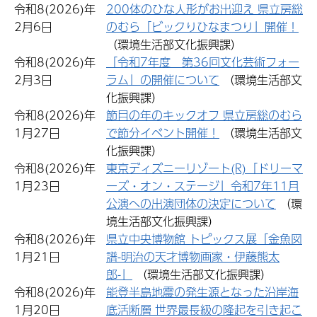
令和8(2026)年
200体のひな人形がお出迎え 県立房総
2月6日
のむら「ビックりひなまつり」開催！
（環境生活部文化振興課）
令和8(2026)年
「令和7年度 第36回文化芸術フォー
2月3日
ラム」の開催について
（環境生活部文
化振興課）
令和8(2026)年
節目の年のキックオフ 県立房総のむら
1月27日
で節分イベント開催！
（環境生活部文
化振興課）
令和8(2026)年
東京ディズニーリゾート(R)「ドリーマ
1月23日
ーズ・オン・ステージ」令和7年11月
公演への出演団体の決定について
（環
境生活部文化振興課）
令和8(2026)年
県立中央博物館 トピックス展「金魚図
1月21日
譜-明治の天才博物画家・伊藤熊太
郎-」
（環境生活部文化振興課）
令和8(2026)年
能登半島地震の発生源となった沿岸海
1月20日
底活断層 世界最長級の隆起を引き起こ