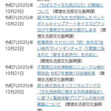
令和7(2025)年
「ちばミライ文化祭2025」の開催に
10月29日
ついて
（環境生活部文化振興課）
令和7(2025)年
銚子市の子どもたちが制作したペット
10月22日
ボトルキャップアートをイクスピアリ
及び千葉県文化会館で展示します
（環
境生活部文化振興課）
令和7(2025)年
新種発見 ヤドカリの「宿」を作る“淡
10月22日
い桃色”のイソギンチャク -万葉集に詠
まれた「愛する気持ち」を名前に-
（環境生活部文化振興課）
令和7(2025)年
千葉県立中央博物館リニューアル検討
10月21日
懇談会 令和7年度第1回会議結果
（環
境生活部文化振興課）
令和7(2025)年
県と株式会社オリエンタルランドの
10月20日
「文化芸術等に関する包括連携協定」
に基づく職場体験プログラムの参加者
募集について
（環境生活部文化振興
課）