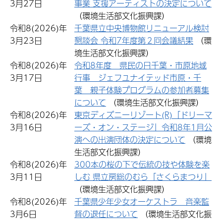
3月27日
事業 支援アーティストの決定について
（環境生活部文化振興課）
令和8(2026)年
千葉県立中央博物館リニューアル検討
3月23日
懇談会 令和7年度第２回会議結果
（環
境生活部文化振興課）
令和8(2026)年
令和8年度 県民の日千葉・市原地域
3月17日
行事 ジェフユナイテッド市原・千
葉 親子体験プログラムの参加者募集
について
（環境生活部文化振興課）
令和8(2026)年
東京ディズニーリゾート(R)「ドリーマ
3月16日
ーズ・オン・ステージ」令和8年1月公
演への出演団体の決定について
（環境
生活部文化振興課）
令和8(2026)年
300本の桜の下で伝統の技や体験を楽
3月11日
しむ 県立房総のむら「さくらまつり」
（環境生活部文化振興課）
令和8(2026)年
千葉県少年少女オーケストラ 音楽監
3月6日
督の退任について
（環境生活部文化振