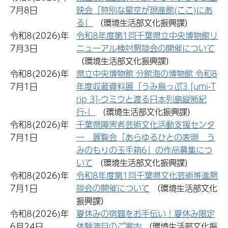
7月8日
映会「特別な星空が現産館(ここ)にあ
る」
（環境生活部文化振興課）
令和8(2026)年
令和8年度第1回千葉県立中央博物館リ
7月3日
ニューアル検討懇談会の開催について
（環境生活部文化振興課）
令和8(2026)年
県立中央博物館 分館海の博物館 令和8
7月1日
年度収蔵資料展「うみ鳥っぷ3 [umi-T
rip 3]-ウミウと渡る日本列島縦断紀
行-」
（環境生活部文化振興課）
令和8(2026)年
千葉県障害者芸術文化活動支援センタ
7月1日
ー 展覧会「あらゆるひとの表現 う
みのもりの玉手箱6」の作品募集につ
いて
（環境生活部文化振興課）
令和8(2026)年
令和8年度第1回千葉県文化芸術推進懇
7月1日
談会の開催について
（環境生活部文化
振興課）
令和8(2026)年
夏休みの宿題をお手伝い！夏休み限定
6月24日
体験演目のご案内
（環境生活部文化振