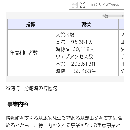
画面サイズで表示
指標
現状
入館者数
入
本館 96,381人
本館
海博※ 60,118人
海博
年間利用者数
ウェブアクセス数
ウ
本館 203,613件
本館
海博 55,463件
海博
※海博：分館海の博物館
事業内容
博物館を支える基本的な事業である基盤事業を着実に進
めるとともに、特に力を入れる事業を5つの重点事業と