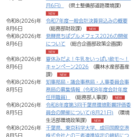
月6日）
（県土整備部道路環境課）
令和8(2026)年
令和7年度一般会計決算見込みの概要
8月6日
（総務部財政課）
令和8(2026)年
発酵県ちばグルメフェス2026の開催
8月6日
について
（総合企画部政策企画課）
令和8(2026)年
夏休みだよ！牛乳をいっぱい飲モ～！
8月6日
キャンペーン2026
（農林水産部畜産
課）
令和8(2026)年
知事部局・議会事務局・人事委員会事
8月5日
務局の募集情報（令和8年度会計年度
任用職員）
（総務部人事課）
令和8(2026)年
令和8年度第3回千葉県環境影響評価委
8月5日
員会の開催について(8月21日)
（環境
生活部環境政策課）
令和8(2026)年
千葉県、東京科学大学、成田国際空港
8月5日
株式会社との三者連携協定の締結につ