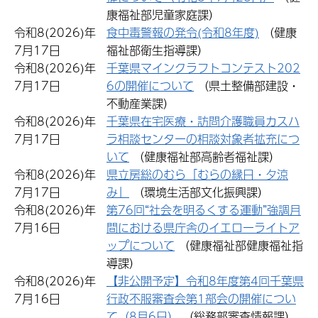
康福祉部児童家庭課）
令和8(2026)年
食中毒警報の発令(令和8年度)
（健康
7月17日
福祉部衛生指導課）
令和8(2026)年
千葉県マインクラフトコンテスト202
7月17日
6の開催について
（県土整備部建設・
不動産業課）
令和8(2026)年
千葉県在宅医療・訪問介護職員カスハ
7月17日
ラ相談センターの相談対象者拡充につ
いて
（健康福祉部高齢者福祉課）
令和8(2026)年
県立房総のむら「むらの縁日・夕涼
7月17日
み」
（環境生活部文化振興課）
令和8(2026)年
第76回“社会を明るくする運動”強調月
7月16日
間における県庁舎のイエローライトア
ップについて
（健康福祉部健康福祉指
導課）
令和8(2026)年
【非公開予定】令和8年度第4回千葉県
7月16日
行政不服審査会第1部会の開催につい
て（8月6日）
（総務部審査情報課）