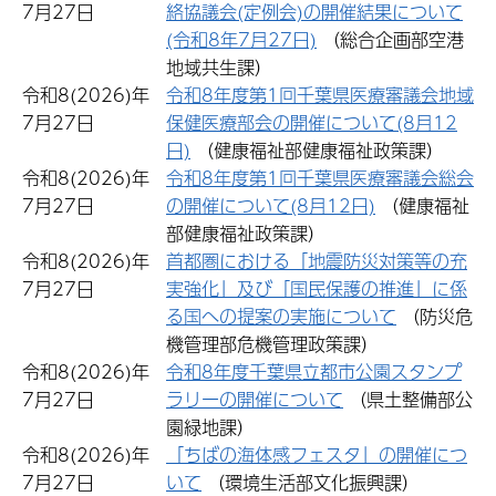
7月27日
絡協議会(定例会)の開催結果について
(令和8年7月27日)
（総合企画部空港
地域共生課）
令和8(2026)年
令和8年度第1回千葉県医療審議会地域
7月27日
保健医療部会の開催について(8月12
日)
（健康福祉部健康福祉政策課）
令和8(2026)年
令和8年度第1回千葉県医療審議会総会
7月27日
の開催について(8月12日)
（健康福祉
部健康福祉政策課）
令和8(2026)年
首都圏における「地震防災対策等の充
7月27日
実強化」及び「国民保護の推進」に係
る国への提案の実施について
（防災危
機管理部危機管理政策課）
令和8(2026)年
令和8年度千葉県立都市公園スタンプ
7月27日
ラリーの開催について
（県土整備部公
園緑地課）
令和8(2026)年
「ちばの海体感フェスタ」の開催につ
7月27日
いて
（環境生活部文化振興課）