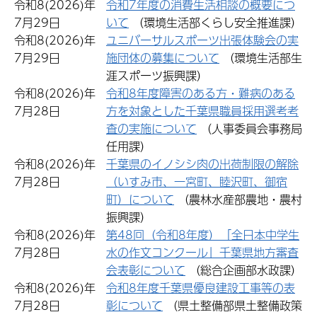
令和8(2026)年
令和7年度の消費生活相談の概要につ
7月29日
いて
（環境生活部くらし安全推進課）
令和8(2026)年
ユニバーサルスポーツ出張体験会の実
7月29日
施団体の募集について
（環境生活部生
涯スポーツ振興課）
令和8(2026)年
令和8年度障害のある方・難病のある
7月28日
方を対象とした千葉県職員採用選考考
査の実施について
（人事委員会事務局
任用課）
令和8(2026)年
千葉県のイノシシ肉の出荷制限の解除
7月28日
（いすみ市、一宮町、睦沢町、御宿
町）について
（農林水産部農地・農村
振興課）
令和8(2026)年
第48回（令和8年度）「全日本中学生
7月28日
水の作文コンクール」千葉県地方審査
会表彰について
（総合企画部水政課）
令和8(2026)年
令和8年度千葉県優良建設工事等の表
7月28日
彰について
（県土整備部県土整備政策