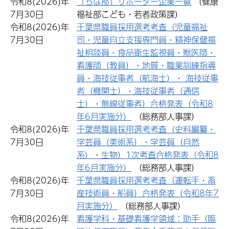
令和8(2026)年
「ちば部」サポーター企業一覧
（健康
7月30日
福祉部こども・若者政策課）
令和8(2026)年
千葉県職員採用選考考査（児童福祉
7月30日
司・児童自立支援専門員・精神保健福
祉相談員・食品衛生監視員・獣医師・
看護師（教員）・地質・職業訓練指導
員・海技従事者（航海士）・ 海技従事
者（機関士）・海技従事者（通信
士）・無線従事者）合格発表（令和8
年6月実施分）
（総務部人事課）
令和8(2026)年
千葉県職員採用選考考査（史料編纂・
7月30日
学芸員（美術系）・学芸員（自然
系）・生物）1次考査合格発表（令和8
年6月実施分）
（総務部人事課）
令和8(2026)年
千葉県職員採用選考考査（運転手・畜
7月30日
産技術員・船員）合格発表（令和8年7
月実施分）
（総務部人事課）
令和8(2026)年
看護学科・基礎看護学領域：助手（臨