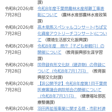
課）
令和8(2026)年
令和8年度千葉県農林水産部難工事表
7月28日
彰について
（農林水産部農林水産政策
課）
令和8(2026)年
髙木竜馬スペシャルコンサート(ちば文
7月28日
化資産アウトリーチコンサート)につい
て
（環境生活部文化振興課）
令和8(2026)年
令和8年度 県庁「子ども参観日」の
7月28日
開催について
（教育振興部生涯学習
課）
令和8(2026)年
国登録有形文化財（建造物）の登録に
7月28日
ついて（令和8年7月17日）
（教育振
興部文化財課）
令和8(2026)年
【非公開予定】令和8年度第1回千葉県
7月28日
医療審議会病院部会の開催について
（令和8年7月31日）
（健康福祉部医
療整備課）
令和8(2026)年
羽田再拡張事業に関する県・市町村連