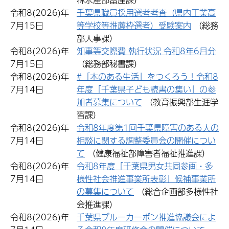
令和8(2026)年
千葉県職員採用選考考査（県内工業高
7月15日
等学校等推薦枠選考）受験案内
（総務
部人事課）
令和8(2026)年
知事等交際費 執行状況 令和8年6月分
7月15日
（総務部秘書課）
令和8(2026)年
#「本のある生活」をつくろう！令和8
7月14日
年度「千葉県子ども読書の集い」の参
加者募集について
（教育振興部生涯学
習課）
令和8(2026)年
令和8年度第1回千葉県障害のある人の
7月14日
相談に関する調整委員会の開催につい
て
（健康福祉部障害者福祉推進課）
令和8(2026)年
令和8年度「千葉県男女共同参画・多
7月14日
様性社会推進事業所表彰」候補事業所
の募集について
（総合企画部多様性社
会推進課）
令和8(2026)年
千葉県ブルーカーボン推進協議会によ