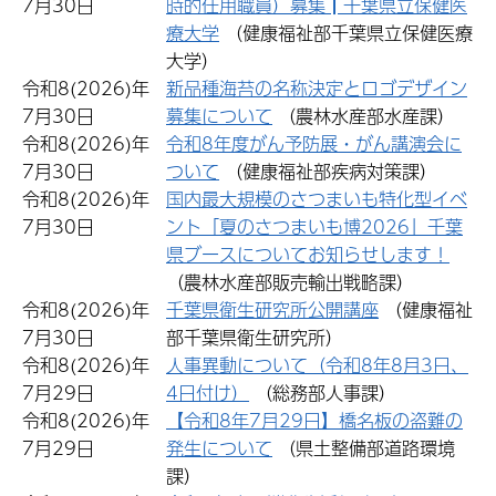
7月30日
時的任用職員）募集┃千葉県立保健医
療大学
（健康福祉部千葉県立保健医療
大学）
令和8(2026)年
新品種海苔の名称決定とロゴデザイン
7月30日
募集について
（農林水産部水産課）
令和8(2026)年
令和8年度がん予防展・がん講演会に
7月30日
ついて
（健康福祉部疾病対策課）
令和8(2026)年
国内最大規模のさつまいも特化型イベ
7月30日
ント「夏のさつまいも博2026」千葉
県ブースについてお知らせします！
（農林水産部販売輸出戦略課）
令和8(2026)年
千葉県衛生研究所公開講座
（健康福祉
7月30日
部千葉県衛生研究所）
令和8(2026)年
人事異動について（令和8年8月3日、
7月29日
4日付け）
（総務部人事課）
令和8(2026)年
【令和8年7月29日】橋名板の盗難の
7月29日
発生について
（県土整備部道路環境
課）