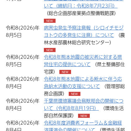
いて（締結日：令和8年7月23日）
（総合企画部産業拠点整備戦略課）
令和8(2026)年
病害虫発生予察注意報（シロイチモジ
8月5日
ヨトウの多発生に注意）について
（農
林水産部農林総合研究センター）
令和8(2026)年
令和8年熊本地震の被災者に対する県
8月5日
営住宅の提供について
（県土整備部住
宅課）
令和8(2026)年
令和8年熊本地震による断水に伴う応
8月4日
急給水活動の支援について
（管理部総
務企画課）
令和8(2026)年
千葉県環境審議会鳥獣部会の開催につ
8月4日
いて（令和8年8月19日）
（環境生活
部自然保護課）
令和8(2026)年
令和8年度消費者フォーラム＆金融経
8月4日
済講演会の開催について
（環境生活部