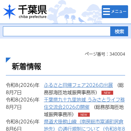
検索・メニュ
千葉県
ー
ページ番号：340004
新着情報
令和8(2026)年
ふるさと回帰フェア2026の出展
（総
8月7日
務部海匝地域振興事務所）
令和8(2026)年
千葉県九十九里地域 うみさとライフ移
8月7日
住交流会2026の開催
（総務部海匝地
域振興事務所）
令和8(2026)年
県道犬掛館山線（南房総市富浦町居倉
8月6日
地先）の通行規制について（令和8年8