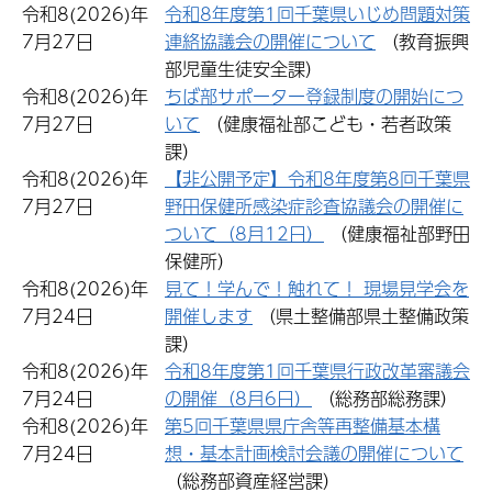
令和8(2026)年
令和8年度第1回千葉県いじめ問題対策
7月27日
連絡協議会の開催について
（教育振興
部児童生徒安全課）
令和8(2026)年
ちば部サポーター登録制度の開始につ
7月27日
いて
（健康福祉部こども・若者政策
課）
令和8(2026)年
【非公開予定】令和8年度第8回千葉県
7月27日
野田保健所感染症診査協議会の開催に
ついて（8月12日）
（健康福祉部野田
保健所）
令和8(2026)年
見て！学んで！触れて！ 現場見学会を
7月24日
開催します
（県土整備部県土整備政策
課）
令和8(2026)年
令和8年度第1回千葉県行政改革審議会
7月24日
の開催（8月6日）
（総務部総務課）
令和8(2026)年
第5回千葉県県庁舎等再整備基本構
7月24日
想・基本計画検討会議の開催について
（総務部資産経営課）