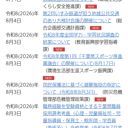
くらし安全推進課）
令和8(2026)年
第2回いすみ鉄道が担う地域公共交通
8月4日
のあり方検討会議の開催について
（総
合企画部交通計画課）
令和8(2026)年
令和8年度全国学力・学習状況調査の
8月3日
結果について
（教育振興部学習指導
課）
令和8(2026)年
令和8年度第1回「千葉県スポーツ推進
8月3日
審議会」の開催について(8月17日)
（環境生活部生涯スポーツ振興課）
令和8(2026)年
国民保護法に基づく避難施設の指定に
8月3日
ついて（令和8年8月3日）
（防災危機
管理部危機管理政策課）
令和8(2026)年
職務経験を受験資格とする千葉県職員
8月3日
採用選考考査（心理・児童福祉司・児
童指導員・保育士・獣医師・学芸員
（美術系））合格発表（令和8年7月実