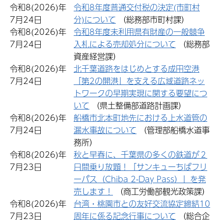
令和8(2026)年
令和8年度普通交付税の決定(市町村
7月24日
分)について
（総務部市町村課）
令和8(2026)年
令和8年度未利用県有財産の一般競争
7月24日
入札による売却処分について
（総務部
資産経営課）
令和8(2026)年
北千葉道路をはじめとする成田空港
7月24日
「第2の開港」を支える広域道路ネッ
トワークの早期実現に関する要望につ
いて
（県土整備部道路計画課）
令和8(2026)年
船橋市北本町地先における上水道管の
7月24日
漏水事故について
（管理部船橋水道事
務所）
令和8(2026)年
秋と早春に、千葉県の多くの鉄道が２
7月23日
日間乗り放題！「サンキューちばフリ
ーパス（Chiba 2-Day Pass）」を発
売します！
（商工労働部観光政策課）
令和8(2026)年
台湾・桃園市との友好交流協定締結10
7月23日
周年に係る記念行事について
（総合企