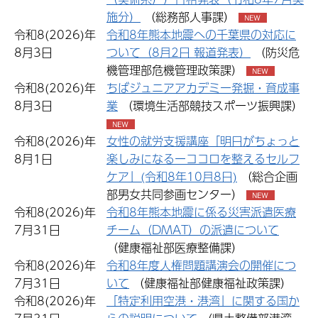
施分）
（総務部人事課）
令和8(2026)年
令和8年熊本地震への千葉県の対応に
8月3日
ついて（8月2日 報道発表）
（防災危
機管理部危機管理政策課）
令和8(2026)年
ちばジュニアアカデミー発掘・育成事
8月3日
業
（環境生活部競技スポーツ振興課）
令和8(2026)年
女性の就労支援講座「明日がちょっと
8月1日
楽しみになるーココロを整えるセルフ
ケア」(令和8年10月8日)
（総合企画
部男女共同参画センター）
令和8(2026)年
令和8年熊本地震に係る災害派遣医療
7月31日
チーム（DMAT）の派遣について
（健康福祉部医療整備課）
令和8(2026)年
令和8年度人権問題講演会の開催につ
7月31日
いて
（健康福祉部健康福祉政策課）
令和8(2026)年
「特定利用空港・港湾」に関する国か