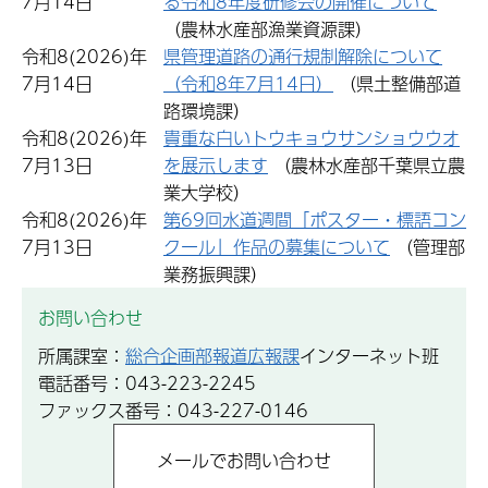
7月14日
る令和8年度研修会の開催について
（農林水産部漁業資源課）
令和8(2026)年
県管理道路の通行規制解除について
7月14日
（令和8年7月14日）
（県土整備部道
路環境課）
令和8(2026)年
貴重な白いトウキョウサンショウウオ
7月13日
を展示します
（農林水産部千葉県立農
業大学校）
令和8(2026)年
第69回水道週間「ポスター・標語コン
7月13日
クール」作品の募集について
（管理部
業務振興課）
お問い合わせ
所属課室：
総合企画部報道広報課
インターネット班
電話番号：043-223-2245
ファックス番号：043-227-0146