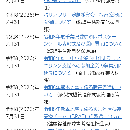
7月31日
らの説明について
（県土整備部港湾
課）
令和8(2026)年
バリアフリー演劇鑑賞会 振替公演の
7月31日
開催について
（環境生活部文化振興
課）
令和8(2026)年
令和8年度千葉県愛鳥週間ポスターコ
7月31日
ンクール表彰式及び巡回展示について
（環境生活部自然保護課）
令和8(2026)年
令和8年度 中小企業向け伴走型リス
7月31日
キリング支援への参加企業の募集期間
延長について
（商工労働部産業人材
課）
令和8(2026)年
令和8年熊本地震に係る職員派遣につ
7月31日
いて
（防災危機管理部危機管理政策
課）
令和8(2026)年
令和8年熊本地震に係る災害派遣精神
7月31日
医療チーム（DPAT）の派遣について
（健康福祉部障害者福祉推進課）