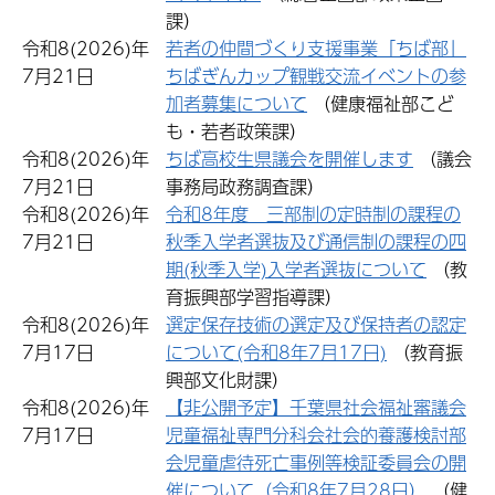
課）
令和8(2026)年
若者の仲間づくり支援事業「ちば部」
7月21日
ちばぎんカップ観戦交流イベントの参
加者募集について
（健康福祉部こど
も・若者政策課）
令和8(2026)年
ちば高校生県議会を開催します
（議会
7月21日
事務局政務調査課）
令和8(2026)年
令和8年度 三部制の定時制の課程の
7月21日
秋季入学者選抜及び通信制の課程の四
期(秋季入学)入学者選抜について
（教
育振興部学習指導課）
令和8(2026)年
選定保存技術の選定及び保持者の認定
7月17日
について(令和8年7月17日)
（教育振
興部文化財課）
令和8(2026)年
【非公開予定】千葉県社会福祉審議会
7月17日
児童福祉専門分科会社会的養護検討部
会児童虐待死亡事例等検証委員会の開
催について（令和8年7月28日）
（健