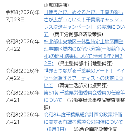
画部国際課）
令和8(2026)年
「使うたび、めぐるたび、千葉の楽し
7月23日
さが広がっていく！千葉県キャッシュ
レス決済キャンペーン」 の実施につい
て
（商工労働部経済政策課）
令和8(2026)年
柏北部中央地区一体型特定土地区画整
7月22日
理事業区域内の保留地分譲(一般競争入
札)の開札結果について(令和8年7月2
2日)
（県土整備部市街地整備課）
令和8(2026)年
世界とつながる千葉発のアート！ ドイ
7月22日
ツへ派遣するアーティストの決定につ
いて
（環境生活部文化振興課）
令和8(2026)年
第51期千葉県労働委員会委員の任命等
7月21日
について
（労働委員会事務局審査調整
課）
令和8(2026)年
令和8年度千葉県総合計画の政策評価
7月21日
に関する有識者懇談会の開催について
（8月3日）
（総合企画部政策企画