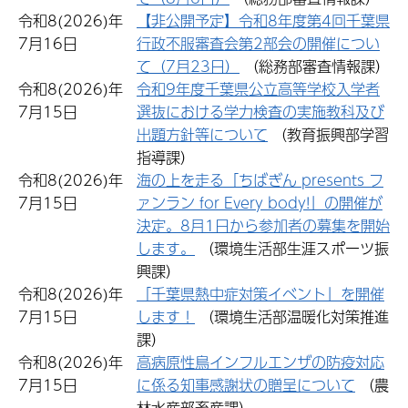
令和8(2026)年
【非公開予定】令和8年度第4回千葉県
7月16日
行政不服審査会第2部会の開催につい
て（7月23日）
（総務部審査情報課）
令和8(2026)年
令和9年度千葉県公立高等学校入学者
7月15日
選抜における学力検査の実施教科及び
出題方針等について
（教育振興部学習
指導課）
令和8(2026)年
海の上を走る「ちばぎん presents フ
7月15日
ァンラン for Every body!」の開催が
決定。8月1日から参加者の募集を開始
します。
（環境生活部生涯スポーツ振
興課）
令和8(2026)年
「千葉県熱中症対策イベント」を開催
7月15日
します！
（環境生活部温暖化対策推進
課）
令和8(2026)年
高病原性鳥インフルエンザの防疫対応
7月15日
に係る知事感謝状の贈呈について
（農
林水産部畜産課）