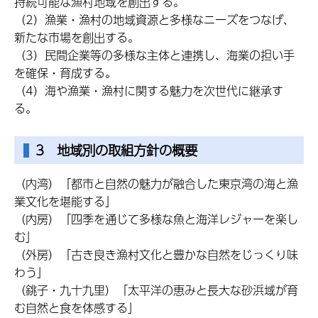
持続可能な漁村地域を創出する。
（2）漁業・漁村の地域資源と多様なニーズをつなげ、
新たな市場を創出する。
（3）民間企業等の多様な主体と連携し、海業の担い手
を確保・育成する。
（4）海や漁業・漁村に関する魅力を次世代に継承す
る。
3 地域別の取組方針の概要
（内湾）「都市と自然の魅力が融合した東京湾の海と漁
業文化を堪能する」
（内房）「四季を通じて多様な魚と海洋レジャーを楽し
む」
（外房）「古き良き漁村文化と豊かな自然をじっくり味
わう」
（銚子・九十九里）「太平洋の恵みと長大な砂浜域が育
む自然と食を体感する」