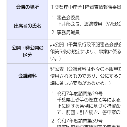
会議の場所
千葉県庁中庁舎1階審査情報課委員会
審査会委員
下井部会長、渡邊委員（WEB会
出席者の氏名
事務局職員
非公開（千葉県行政不服審査会部会
公開・非公開の
領第5条の規定により、事案に係る調
区分
い。）
非公表（会議資料は個々の不服申立
会議資料
使用されるものであり、公にするこ
議に著しい支障があるため。）
令和7年度諮問第29号
千葉県土砂等の埋立て等による土
止に関する条例に基づく措置命令
て、前回に引き続き、答申案の検
令和7年度諮問第39号
特定医療費の支給認定の変更を不