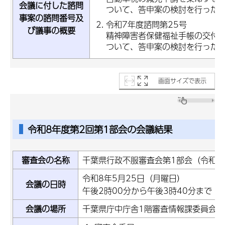
会議に付した諮問
ついて、答申案の検討を行った
事案の諮問番号及
令和7年度諮問第25号
び議事の概要
精神障害者保健福祉手帳の交付
ついて、答申案の検討を行った
画面サイズで表示
令和8年度第2回第1部会の会議結果
審査会の名称
千葉県行政不服審査会第1部会（令和8
令和8年5月25日（月曜日）
会議の日時
午後2時00分から午後3時40分まで
会議の場所
千葉県庁中庁舎1階審査情報課委員会室