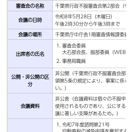
審査会の名称
千葉県行政不服審査会第2部会（令
令和8年5月28日（木曜日）
会議の日時
午後2時30分から午後3時まで
会議の場所
千葉県庁中庁舎1階審査情報課委員
審査会委員
大石部会長、服部委員（WEB会
出席者の氏名
事務局職員
非公開（千葉県行政不服審査会部会
公開・非公開の区
領第5条の規定により、事案に係る
分
い。）
非公表（会議資料は個々の不服申立
会議資料
使用されるものであり、公にするこ
議に著しい支障があるため。）
令和7年度諮問第21号
自動車税の減免申請を棄却する