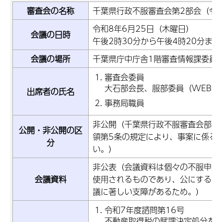
審査会の名称
千葉県行政不服審査会第2部会（令
令和8年6月25日（木曜日）
会議の日時
午後2時30分から午後4時20分まで
会議の場所
千葉県庁中庁舎1階審査情報課委員
審査会委員
大石部会長、服部委員（WEB会
出席者の氏名
事務局職員
非公開（千葉県行政不服審査会部会
公開・非公開の区
領第5条の規定により、事案に係る
分
い。）
非公表（会議資料は個々の不服申立
会議資料
使用されるものであり、公にするこ
議に著しい支障があるため。）
令和7年度諮問第16号
不動産取得税の賦課決定処分を