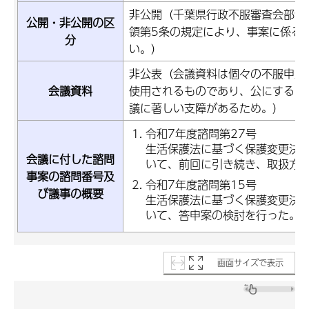
非公開（千葉県行政不服審査会部会
公開・非公開の区
領第5条の規定により、事案に係る
分
い。）
非公表（会議資料は個々の不服申立
会議資料
使用されるものであり、公にするこ
議に著しい支障があるため。）
令和7年度諮問第27号
生活保護法に基づく保護変更決
会議に付した諮問
いて、前回に引き続き、取扱方
事案の諮問番号及
令和7年度諮問第15号
び議事の概要
生活保護法に基づく保護変更決
いて、答申案の検討を行った。
画面サイズで表示