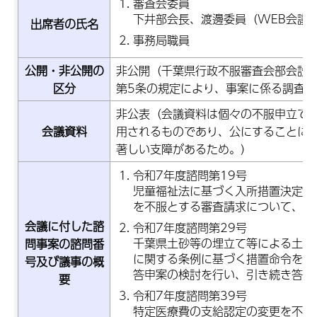
審査会委員
下井部会長、渡邊委員（WEB会議
出席者の氏名
事務局職員
公開・非公開の
非公開（千葉県行政不服審査会部会設
区分
第5条の規定により、事案に係る調査
非公表（会議資料は個々の不服申立て
会議資料
用されるものであり、公にすることに
著しい支障があるため。）
令和7年度諮問第19号
児童福祉法に基づく入所措置決定及
を不服とする審査請求について、答
会議に付した諮
令和7年度諮問第29号
千葉県土砂等の埋立て等による土壌
問事案の諮問番
に関する条例に基づく措置命令を不
号及び議事の概
答申案の検討を行い、引き続き答申
要
令和7年度諮問第39号
特定医療費の支給認定の変更を不服