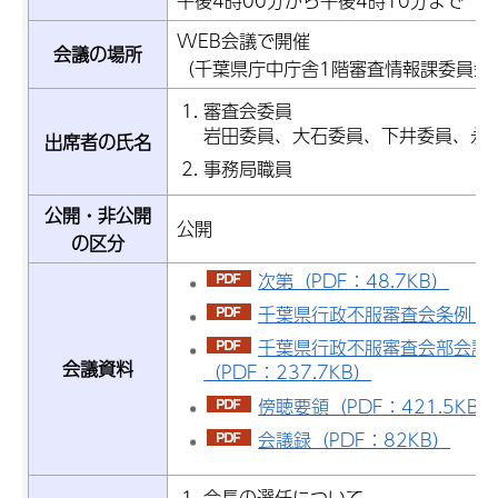
午後4時00分から午後4時10分まで
WEB会議で開催
会議の場所
（千葉県庁中庁舎1階審査情報課委員会
審査会委員
岩田委員、大石委員、下井委員、永
出席者の氏名
事務局職員
公開・非公開
公開
の区分
次第（PDF：48.7KB）
千葉県行政不服審査会条例（PD
千葉県行政不服審査会部会設
会議資料
（PDF：237.7KB）
傍聴要領（PDF：421.5KB）
会議録（PDF：82KB）
会長の選任について