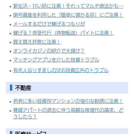
新生活・甘い話に注意！それってマルチ商法かも…
暗号資産を利用した『簡単に儲かる話』にご注意！
メールするだけで稼げるつもりが
稼げる？荷受代行（荷物転送）バイトに注意！
買え買え詐欺に注意！
オンライカジノの紹介で大儲け？
マッチングアプリを介した投資トラブル
有名人なりすましのSNS投資広告のトラブル
不動産
若者に多い投資用マンションの強引な勧誘に注意！
賃貸アパートの退去に伴う高額な修理代の請求、ど
うしたら？