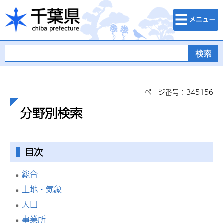
検索・メニュ
千葉県
ー
ページ番号：345156
分野別検索
目次
総合
土地・気象
人口
事業所