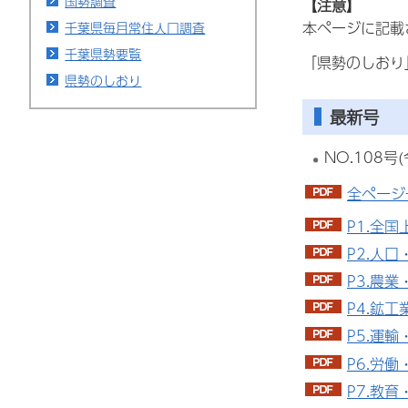
国勢調査
【注意】
本ページに記載
千葉県毎月常住人口調査
千葉県勢要覧
「県勢のしおり
県勢のしおり
最新号
NO.108
全ページ
P1.全
P2.人口
P3.農業
P4.鉱
P5.運
P6.労
P7.教