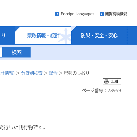
Foreign Languages
閲覧補助機能
くり
県政情報・統計
防災・安全・安心
計情報)
>
分野別検索
>
総合
> 県勢のしおり
ページ番号：23959
発行した刊行物です。