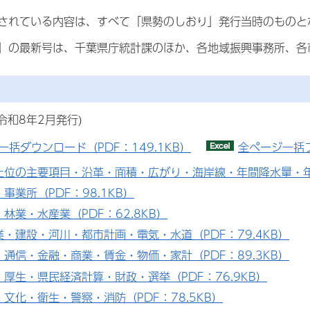
されている内容は、すべて「県勢のしおり」発行当時のものと
」の最新号は、千葉県庁統計課のほか、各地域振興事務所、各
号(令和8年2月発行)
一括ダウンロード（PDF：149.1KB）
全ページ一括フ
国上位の主要項目・沿革・面積・広がり・海岸線・年間降水量・年
・事業所（PDF：98.1KB）
・林業・水産業（PDF：62.8KB）
工業・建設・河川・都市計画・電気・水道（PDF：79.4KB）
輸・通信・金融・商業・賃金・物価・家計（PDF：89.3KB）
働・厚生・県民経済計算・財政・選挙（PDF：76.9KB）
育・文化・衛生・警察・消防（PDF：78.5KB）