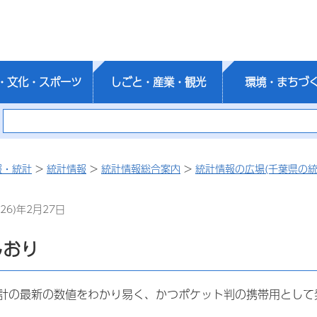
・文化・スポーツ
しごと・産業・観光
環境・まちづ
報・統計
>
統計情報
>
統計情報総合案内
>
統計情報の広場(千葉県の統
26)年2月27日
しおり
計の最新の数値をわかり易く、かつポケット判の携帯用として