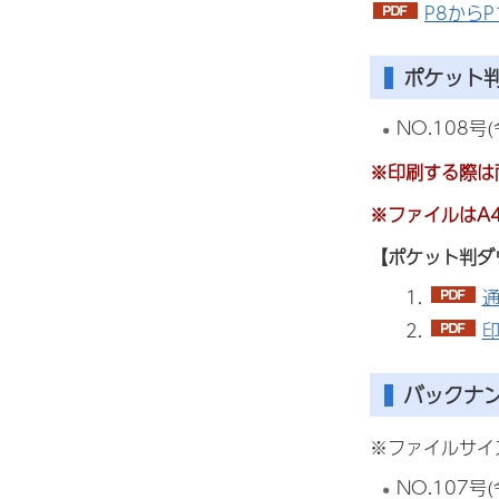
P8から
ポケット
NO.108
※印刷する際は
※ファイルはA
【ポケット判ダ
通
印
バックナ
※ファイルサイ
NO.107