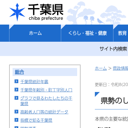
千葉県
ホーム
くらし・福祉・健康
教育
サイト内検索
ホーム
>
県政情
総合
千葉県統計年鑑
更新日：令和8(20
千葉県年齢別・町丁字別人口
グラフで見るわたしたちの千
県勢の
葉県
高齢者人口等の統計データ
本県の主要な統
指標で知る千葉県