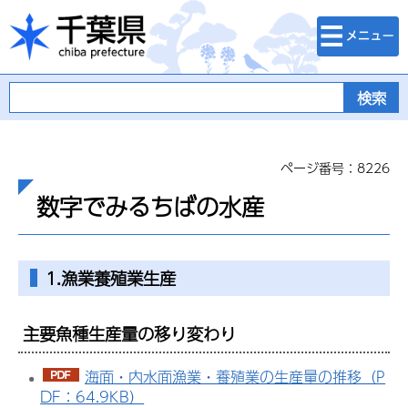
検索・メニュ
千葉県
ー
ページ番号：8226
数字でみるちばの水産
1.漁業養殖業生産
主要魚種生産量の移り変わり
海面・内水面漁業・養殖業の生産量の推移（P
DF：64.9KB）