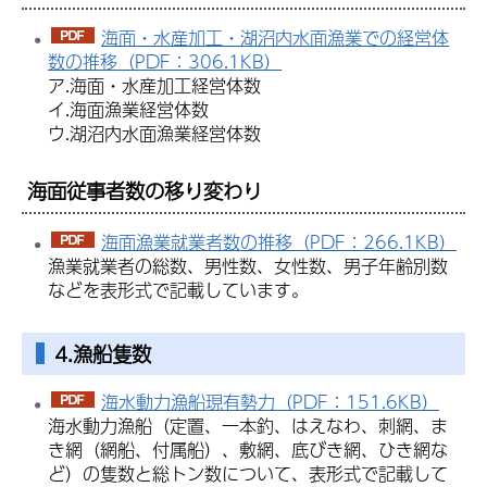
海面・水産加工・湖沼内水面漁業での経営体
数の推移（PDF：306.1KB）
ア.海面・水産加工経営体数
イ.海面漁業経営体数
ウ.湖沼内水面漁業経営体数
海面従事者数の移り変わり
海面漁業就業者数の推移（PDF：266.1KB）
漁業就業者の総数、男性数、女性数、男子年齢別数
などを表形式で記載しています。
4.漁船隻数
海水動力漁船現有勢力（PDF：151.6KB）
海水動力漁船（定置、一本釣、はえなわ、刺網、ま
き網（網船、付属船）、敷網、底びき網、ひき網な
ど）の隻数と総トン数について、表形式で記載して