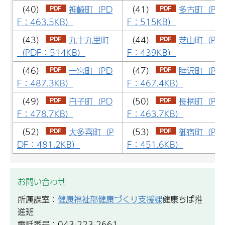
（40）
神崎町（PD
（41）
多古町（PD
F：463.5KB）
F：515KB）
（43）
九十九里町
（44）
芝山町（PD
（PDF：514KB）
F：439KB）
（46）
一宮町（PD
（47）
睦沢町（PD
F：487.3KB）
F：467.4KB）
（49）
白子町（PD
（50）
長柄町（PD
F：478.7KB）
F：463.7KB）
（52）
大多喜町（P
（53）
御宿町（PD
DF：481.2KB）
F：451.6KB）
お問い合わせ
所属課室：
健康福祉部健康づくり支援課
健康ちば推
進班
電話番号：043-223-2661