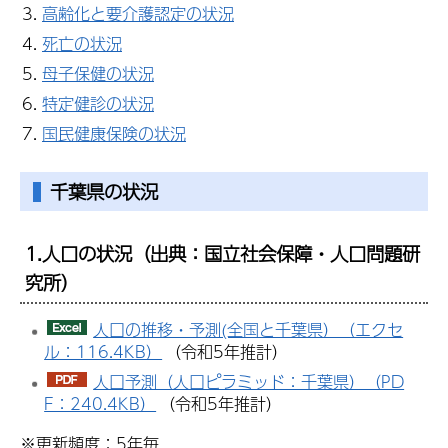
高齢化と要介護認定の状況
死亡の状況
母子保健の状況
特定健診の状況
国民健康保険の状況
千葉県の状況
1.人口の状況
（出典：国立社会保障・人口問題研
究所）
人口の推移・予測(全国と千葉県）（エクセ
ル：116.4KB）
（令和5年推計）
人口予測（人口ピラミッド：千葉県）（PD
F：240.4KB）
（令和5年推計）
※更新頻度：5年毎