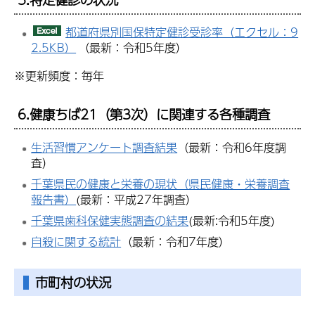
都道府県別国保特定健診受診率（エクセル：9
2.5KB）
（最新：令和5年度）
※更新頻度：毎年
6.
健康ちば21（第3次）に関連する各種調査
生活習慣アンケート調査結果
（最新：令和6年度調
査）
千葉県民の健康と栄養の現状（県民健康・栄養調査
報告書）
(最新：平成27年調査）
千葉県歯科保健実態調査の結果
(最新:令和5年度)
自殺に関する統計
（最新：令和7年度）
市町村の状況