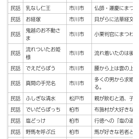
民話
乳なし仁王
市川市
仏師・運慶にまつわ
民話
お経塚
市川市
貝がらに法華経文を
鬼越のお不動さ
民話
市川市
小栗判官にまつわる
ま
流れついたお姫
民話
市川市
流れ着いたのは後深
様
民話
でえだらぼう
市川市
腰から上は雲の上に
多くの男から求婚さ
民話
真間の手児名
市川市
る。
民話
ふしぎな清水
松戸市
親が飲むと酒、子が
民話
でいだらぼっち
柏市
布施村が大好きな大
民話
塩どっけ
柏市
行徳への「塩の道」
民話
野馬を呼ぶ丘
柏市
馬が好きな若者と1