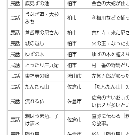
民話
底見ずの池
柏市
金色の大蛇が住む池
うなぎ道・大杉
民話
柏市
利根川などで捕った
みち
民話
善哉庵の尼さん
柏市
荒れ寺に来た尼さん
民話
城の越し
柏市
火の玉になったお姫
民話
ゆずの木
柏市
ゆずの木を植えない
民話
とったり庄兵衛
柏市
村一番の野馬どり名
民話
東福寺の鴨
流山市
左甚五郎が彫った鴨
民話
たんたん山
佐倉市
「たんたん山」の名
佐倉の古いお寺の本
民話
流れる仏
佐倉市
い伝えが多いという
親はうま酒、子
直弥に伝わる「親が
民話
佐倉市
は清水
の故事。
民話
隠れ里
佐倉市
俗に「隠れ里」と呼