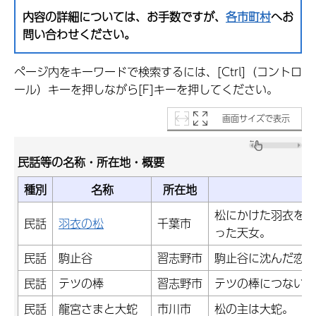
内容の詳細については、お手数ですが、
各市町村
へお
問い合わせください。
ページ内をキーワードで検索するには、[Ctrl]（コントロ
ール）キーを押しながら[F]キーを押してください。
画面サイズで表示
民話等の名称・所在地・概要
種別
名称
所在地
松にかけた羽衣を殿
民話
羽衣の松
千葉市
った天女。
民話
駒止谷
習志野市
駒止谷に沈んだ恋。
民話
テツの棒
習志野市
テツの棒につないだ
民話
龍宮さまと大蛇
市川市
松の主は大蛇。