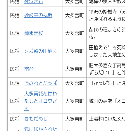
民話
夜泣き石
大多喜町
泥棒の侵入を教えた
平沢の妙厳寺（みょ
民話
妙厳寺の枕飯
大多喜町
と呼ばれるようにな
苗代の種まきの時を
民話
種まき桜
大多喜町
桜。
田植えで牛を死ぬま
民話
ソガ殿の田植え
大多喜町
しまった大地主のソ
旧大多喜女子高等学
民話
雷台
大多喜町
ずちだい）」と呼ば
民話
おみねとかっぱ
大多喜町
「かっぱ淵」と呼ば
大多喜城あけわ
民話
たしとオコウさ
大多喜町
城山の祠を「オコウ
ま
民話
きもだめし
大多喜町
上瀑村にいた3人の
狐にばかされた