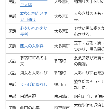
民話
大多喜町
稲刈りの手伝いの帰
与太郎
本多忠朝とメキ
大多喜城のふもとに
民話
大多喜町
シコ通り
来。
心をいれかえた
やせた男に姿をかえ
民話
大多喜町
長者
心させる。
玉子・ざる・炭・味
民話
四人の入浴客
大多喜町
つかり、帰る際の番
御宿町町名の由
北条時頼が須賀地区
民話
御宿町
来
の発端。
民話
海女と大あわび
御宿町
大あわびに石を投げ
猿をだまそうとした
民話
くらげに骨なし
鴨川市
なしに。
民謡
白浜音頭
南房総市
昭和31年、新民謡
大鹿や猪を退治した
民話
曲田の小平
南房総市