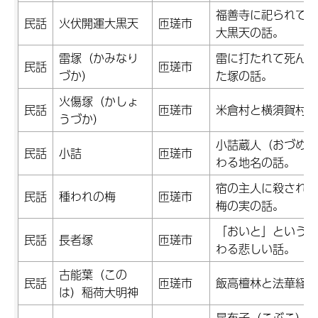
福善寺に祀られてい
民話
火伏開運大黒天
匝瑳市
大黒天の話。
雷塚（かみなり
雷に打たれて死んだ
民話
匝瑳市
づか）
た塚の話。
火傷塚（かしょ
民話
匝瑳市
米倉村と横須賀村と
うづか）
小詰蔵人（おづめの
民話
小詰
匝瑳市
わる地名の話。
宿の主人に殺された
民話
種われの梅
匝瑳市
梅の実の話。
「おいと」という長
民話
長者塚
匝瑳市
わる悲しい話。
古能葉（この
民話
匝瑳市
飯高檀林と法華経の
は）稲荷大明神
昆布子（こぶこ）の