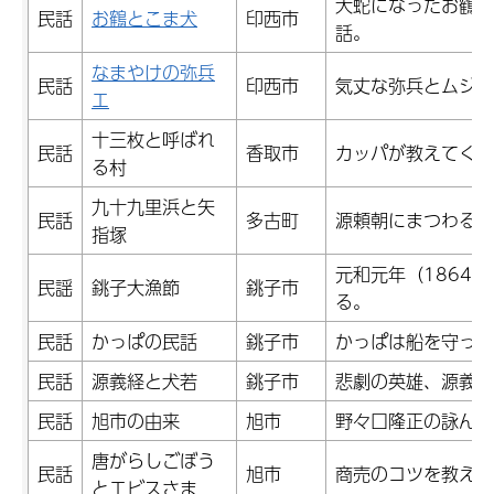
大蛇になったお鶴と
民話
お鶴とこま犬
印西市
話。
なまやけの弥兵
民話
印西市
気丈な弥兵とムジナ
エ
十三枚と呼ばれ
民話
香取市
カッパが教えてくれ
る村
九十九里浜と矢
民話
多古町
源頼朝にまつわる伝
指塚
元和元年（1864
民謡
銚子大漁節
銚子市
る。
民話
かっぱの民話
銚子市
かっぱは船を守って
民話
源義経と犬若
銚子市
悲劇の英雄、源義経
民話
旭市の由来
旭市
野々口隆正の詠んだ
唐がらしごぼう
民話
旭市
商売のコツを教えて
とエビスさま