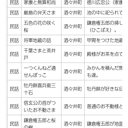
民話
家康と無算和尚
酒々井町
徳川広忠公（家康の
民話
厳島の弁天さま
酒々井町
池の中に祀られてい
五色の花の咲く
鎌倉権五郎の挿した
民話
酒々井町
桜
（ひこばえ）。
民話
将軍地蔵の話
酒々井町
甲冑をつけた地蔵の
千葉さまと茶井
民話
酒々井町
殿様がお茶を点てる
戸
一つくんねど通
みかんを積んだ馬が
民話
酒々井町
せんぼっこ
も達。
牡丹餅喜兵衛三
民話
酒々井町
牡丹餅が好きな旦那
十石
信玄公の首がつ
民話
酒々井町
普通のお不動様とは
いたお不動さま
鎌倉権五郎と桜
民話
酒々井町
鎌倉権五郎が地面に
の樹