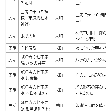
の足跡
目）
白馬に乗った神
白馬に乗って堤防を
民話
様（布鎌総社水
栄町
目）
神社）
初代市川団十郎の一
民話
眼助大師
栄町
4ページ目）
民話
白蛇伝説
栄町
娘に化けた明神様の
龍角寺の七不思
民話
栄町
八ツの井戸以外は掘
議 八ツの井戸
龍角寺の七不思
民話
栄町
梅の実に歯形のよう
議 片歯梅
龍角寺の七不思
塔の礎石の窪みにあ
民話
栄町
議 不増不減の石
ともない。
龍角寺の七不思
民話
栄町
印旛沼に雨を降らせ
議 龍燈腰掛の松