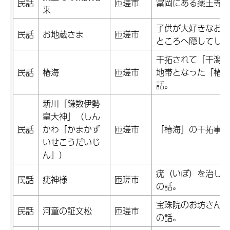
民話
匝瑳市
富岡にある薬王寺の
来
子供が大好きなお地
民話
お地蔵さま
匝瑳市
ところへ隠してしま
干拓されて「干潟八
民話
椿海
匝瑳市
地帯となった「椿海
話。
新川「鎌数伊勢
皇大神」（しん
民話
かわ「かまかず
匝瑳市
「椿海」の干拓事業
いせこうだいじ
ん」）
疣（いぼ）を治して
民話
疣神様
匝瑳市
の話。
宝珠院のお坊さんに
民話
河童の証文松
匝瑳市
の話。