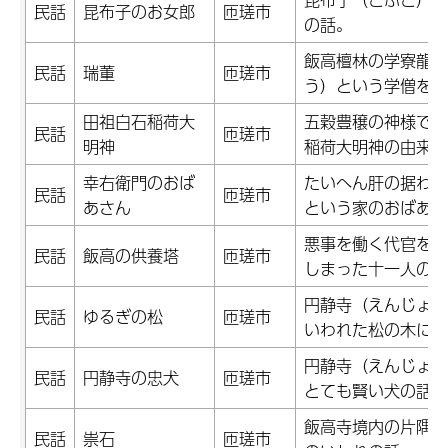
民話
昆布子のお女郎
匝瑳市
の話。
飯高檀林の学寮龍眠
民話
瑞董
匝瑳市
う）という学僧を毎
田祖白石稲荷大
五穀豊穣の神様であ
民話
匝瑳市
明神
稲荷大明神の由来の
幸右衛門のおば
たいへん肝の据わっ
民話
匝瑳市
あさん
という家のおばあさ
悪事を働く代官を討
民話
飯高の供養塔
匝瑳市
しまった十一人の農
円静寺（えんじょう
民話
ゆるぎの松
匝瑳市
いわれた松の木にま
円静寺（えんじょう
民話
円静寺の忠犬
匝瑳市
とても賢い犬の話。
飯高寺境内の片隅に
民話
祟石
匝瑳市