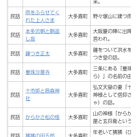
来。
雨をふらせてく
民話
大多喜町
野々塚山に建つ雨乞
れた上人さま
本多忠朝と駒返
大阪夏の陣に出陣し
民話
大多喜町
し坂
言われ。
鐘をついて洪水を知
民話
鐘つき正太
大多喜町
つき堂の話。
三条にある「曼珠沙
民話
曼珠沙華寺
大多喜町
ら）」の名前の由来
弘文天皇の妻「十市
十市姫と筒森神
民話
大多喜町
神様として信仰され
社
ゃ）の話。
山の神様「からかさ
民話
からかさ松の怪
大多喜町
屋と玄兵衛という樵
年老いて狒狒（ひひ
民話
狒狒の田五郎
大多喜町