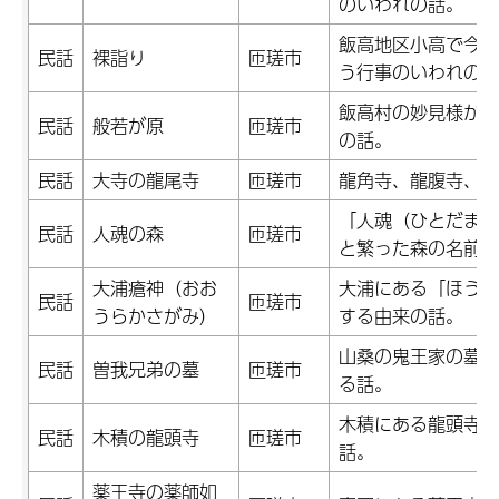
のいわれの話。
飯高地区小高で今も
民話
裸詣り
匝瑳市
う行事のいわれの話
飯高村の妙見様から
民話
般若が原
匝瑳市
の話。
民話
大寺の龍尾寺
匝瑳市
龍角寺、龍腹寺、龍
「人魂（ひとだま）
民話
人魂の森
匝瑳市
と繁った森の名前の
大浦瘡神（おお
大浦にある「ほうそ
民話
匝瑳市
うらかさがみ）
する由来の話。
山桑の鬼王家の墓地
民話
曽我兄弟の墓
匝瑳市
る話。
木積にある龍頭寺（
民話
木積の龍頭寺
匝瑳市
話。
薬王寺の薬師如