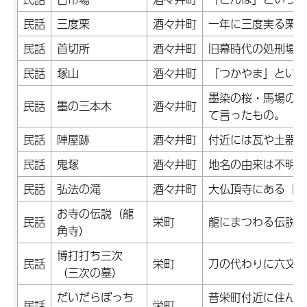
民話
三度栗
酒々井町
一年に三度実る栗。
民話
首切所
酒々井町
旧幕時代の処刑場。
民話
塚山
酒々井町
「つかやま」という
墨染の桜・馬場の銀
民話
墨の三本木
酒々井町
て言ったもの。
民話
陣屋跡
酒々井町
付近には瓦や土器の
民話
鬼塚
酒々井町
地名の由来は不明。
民話
弘法の滝
酒々井町
大仏頂寺にある「弘
お寺の伝説（龍
民話
栄町
龍にまつわる伝説。
角寺）
博打打ち三次
民話
栄町
刀の代わりに六文銭
（三次の墓）
だいだらぼっち
昔栄町付近に住んで
民話
栄町