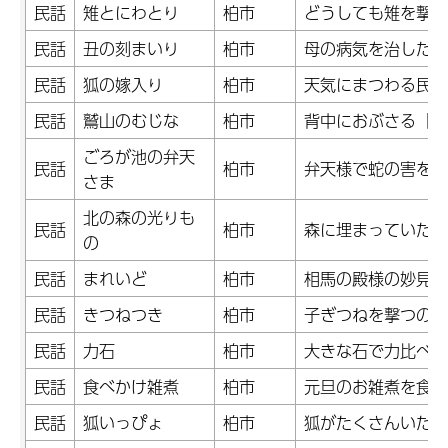
民話
雉とにわとり
柏市
どうしても雉を撃て
民話
丑の刻まいり
柏市
母の病気を治したい
民話
狐の嫁入り
柏市
天気にまつわる民話
民話
鷲山のむじな
柏市
背中におぶさる「む
ごろが池の弁天
民話
柏市
弁天様で蛇の害を鎮
さま
北の森の光りも
民話
柏市
森に埋まっていた浅
の
民話
まれいど
柏市
相馬の殿様の妙見参
民話
きつねつき
柏市
子ぎつねを撃つのを
民話
力石
柏市
大きな石で力比べ。
民話
食べかけ雑煮
柏市
元旦のお雑煮を食べ
民話
狐いっぴょ
柏市
狐がたくさんいた峠