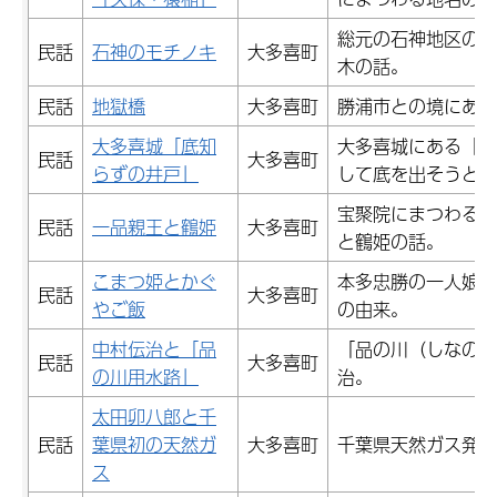
総元の石神地区の八
民話
石神のモチノキ
大多喜町
木の話。
民話
地獄橋
大多喜町
勝浦市との境にある
大多喜城「底知
大多喜城にある「底
民話
大多喜町
らずの井戸」
して底を出そうとし
宝聚院にまつわる一
民話
一品親王と鶴姫
大多喜町
と鶴姫の話。
こまつ姫とかぐ
本多忠勝の一人娘「
民話
大多喜町
やご飯
の由来。
中村伝治と「品
「品の川（しなのが
民話
大多喜町
の川用水路」
治。
太田卯八郎と千
民話
葉県初の天然ガ
大多喜町
千葉県天然ガス発祥
ス