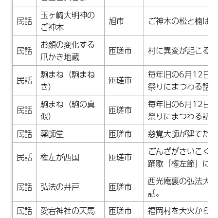
玉ヶ崎大明神の
民話
旭市
ご神木の松と楠は夫
ご神木
お顔の変化する
民話
匝瑳市
村に異変が起こる前
爪かき地蔵
駒まね（駒まね
毎年旧の6月12日
民話
匝瑳市
き）
祭りにまつわる話。
駒まね（駒の真
毎年旧の6月12日
民話
匝瑳市
似）
祭りにまつわる話。
民話
薬師堂
匝瑳市
慈覚大師が建てたお
ごんざがさいこく。
民話
権左が西国
匝瑳市
踊歌「権左節」にま
西光庵裏の弘法大師
民話
弘法の井戸
匝瑳市
話。
民話
愛宕神社の天馬
匝瑳市
福岡村を大火から救