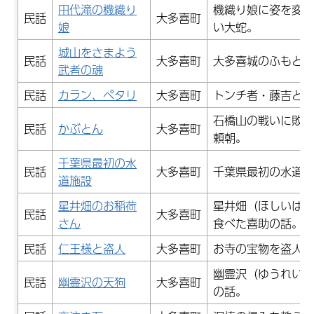
田代滝の機織り
機織り娘に姿を変え
民話
大多喜町
娘
い大蛇。
城山をさまよう
民話
大多喜町
大多喜城のふもとを
武者の魂
民話
カラン、ペタリ
大多喜町
トンチ者・藤吉と大
石橋山の戦いに敗れ
民話
かぶとん
大多喜町
頼朝。
千葉県最初の水
民話
大多喜町
千葉県最初の水道施
道施設
星井畑のお稲荷
星井畑（ほしいばた
民話
大多喜町
さん
食べた喜助の話。
民話
仁王様と盗人
大多喜町
お寺の宝物を盗人か
幽霊沢（ゆうれいさ
民話
幽霊沢の天狗
大多喜町
の話。