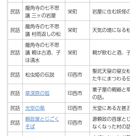
龍角寺の七不思
民話
栄町
岩屋に住む妖怪の伝
議 三ヶの岩屋
龍角寺の七不思
民話
栄町
天気の境になる松。
議 村雨返しの松
龍角寺の七不思
民話
議 親は古酒、子
栄町
親が飲むと酒、子が
は清水
聖武天皇の皇女松虫
民話
松虫姫の伝説
印西市
た牛にまつわる伝説
菓子屋の親爺と草深
民話
草深原の狐
印西市
の話。
民話
光堂の竜
印西市
光堂にある左甚五郎
頼政塚とじごく
源頼政の首塚とじご
民話
印西市
そば
なくなった村の話。