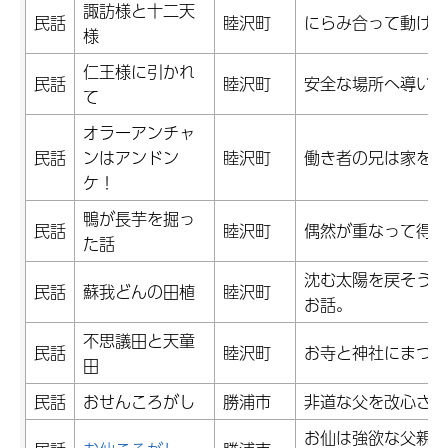
諏訪様と十二天
民話
睦沢町
にらみ合って動けな
様
仁王様に引かれ
民話
睦沢町
安全な場所へ導いて
て
オラーアンチャ
民話
ンはアンドン
睦沢町
働き者の兄は家を明
ケ！
鴨が長芋を掘っ
民話
睦沢町
偶然が重なって得を
た話
沈む太陽を戻そうと
民話
蘇我どんの田植
睦沢町
お話。
不思議田と天童
民話
睦沢町
お寺と神社にまつわ
田
民話
おせんころがし
勝浦市
非道な父を改心させ
お仙は強欲な父親の