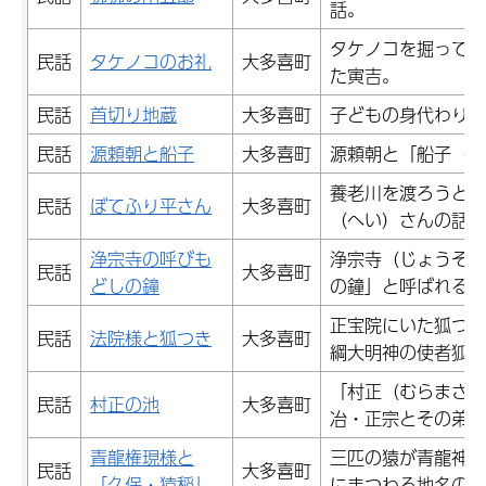
話。
タケノコを掘って近
民話
タケノコのお礼
大多喜町
た寅吉。
民話
首切り地蔵
大多喜町
子どもの身代わりに
民話
源頼朝と船子
大多喜町
源頼朝と「船子（ふ
養老川を渡ろうとし
民話
ぼてふり平さん
大多喜町
（へい）さんの話。
浄宗寺の呼びも
浄宗寺（じょうそう
民話
大多喜町
どしの鐘
の鐘」と呼ばれるよ
正宝院にいた狐つき
民話
法院様と狐つき
大多喜町
綱大明神の使者狐の
「村正（むらまさ）
民話
村正の池
大多喜町
冶・正宗とその弟子
青龍権現様と
三匹の猿が青龍神社
民話
大多喜町
「久保・猿稲」
にまつわる地名の由