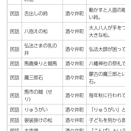
動かすと人面の彫刻
民話
舌出しの鈴
酒々井町
い鈴。
大人八人が手をつな
民話
八抱えの松
酒々井町
大きな松。
弘法さまの乳の
民話
酒々井町
弘法大師が困ってい
井
民話
馬鹿乗りと競馬
酒々井町
八幡神社の祭礼で行
蒙古の魔三郎という
民話
魔三郎石
酒々井町
石。
馬市の競（せ
民話
酒々井町
毎年秋に行われてい
り）
民話
りゅうがい
酒々井町
「りゅうがい」とい
民話
袈裟掛けの松
酒々井町
子どもを刑から救お
民話
古市場
酒々井町
「こんば」という地