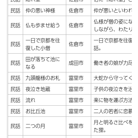
民話
仲の悪い神様
佐倉市
仲が悪いといわれて
仏様が僧の姿になっ
民話
仏も歩ませ給う
佐倉市
しながら、わたり歩
一日で京都を往
一日で京都を往復し
民話
佐倉市
復した小僧
話。
田が落ちて池に
民話
成田市
働き者の娘が力尽き
なる
民話
九頭龍様のお札
富里市
大蛇から守ってくれ
民話
夜泣き地蔵
富里市
子供の夜泣きを治し
民話
流れ
富里市
楽に物を運ぶ方法を
民話
お比丘池
富里市
二人の若者に恋慕さ
月と明るさ比べをす
民話
二つの月
富里市
た狸。