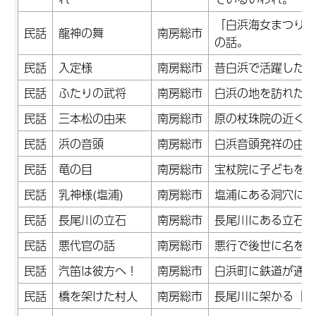
「白浜海女まつり」
民話
龍神の舞
南房総市
の話。
民話
入定様
南房総市
昔白浜で活躍した西
民話
ふたりの武将
南房総市
白浜の地を訪れた源
民話
三本松の由来
南房総市
原の杖珠院の近くに
民話
浜の音頭
南房総市
白浜音頭発祥の由来
民話
竜の目
南房総市
宝杖院に子どもを預
民話
乳神様(塩浦)
南房総市
塩浦にある洞穴に祀
民話
長尾川の立石
南房総市
長尾川にある立石の
民話
悪代官の話
南房総市
悪行で後世に名を残
民話
汽笛は彼方へ！
南房総市
白浜町に鉄道が通っ
民話
橋を架けた村人
南房総市
長尾川に架かる「め