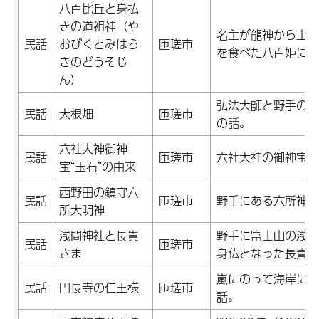
八百比丘と身払
きの道祖神（や
名主が龍神から土産
民話
おびくとみはら
匝瑳市
を食べた八百姫にま
きのどうそじ
ん）
弘法大師と野手の「
民話
大根畑
匝瑳市
の話。
六社大神御神
民話
匝瑳市
六社大神の御神宝で
宝“玉石”の由来
西野田の鎮守六
民話
匝瑳市
野手にある六所神社
所大明神
浅間神社と長貴
野手に富士山の浅間
民話
匝瑳市
さま
身仏となった長貴（
嵐にのって海岸に流
民話
円長寺の仁王様
匝瑳市
話。