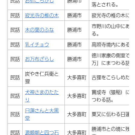
民話
お仙ころがし
勝浦市
落とされる。
民話
寂光寺の椎の木
勝浦市
寂光寺の椎の木にま
市野川の山中にある
民話
木の葉のふな
勝浦市
る。
民話
乳イチョウ
勝浦市
高照寺境内にある乳
徳川家康の側室で、
民話
お万布ざらし
勝浦市
万」にまつわる話。
炭やき仁兵衛と
民話
大多喜町
古狸をこらしめた仁
狸
犬神さまのたた
實成寺（猿稲）に残
民話
大多喜町
り
つわる話。
日蓮さんと大黒
民話
大多喜町
粟又に伝わる日蓮聖
堂
勝浦市との境に残る
民話
源頼朝と四つ石
大多喜町