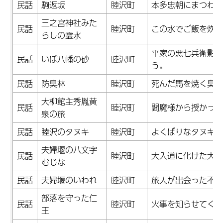
民話
駒返坂
睦沢町
本多忠朝にまつわる
三之宮神社みた
民話
睦沢町
この水でご飯を炊く
らしの霊水
平家の悪七兵衛影清
民話
いぼ八幡の砂
睦沢町
う。
民話
防臭林
睦沢町
死んだ馬を焼く臭い
大柳館主秀胤黄
民話
睦沢町
閻魔様から授かった
泉の旅
民話
睦沢のタヌキ
睦沢町
よくばりなタヌキの
夫婦堰の八文字
民話
睦沢町
大入道に化けた大き
むじな
民話
夫婦堰のいわれ
睦沢町
旅人が出会った不思
部落を守った仁
民話
睦沢町
火事を知らせてくれ
王