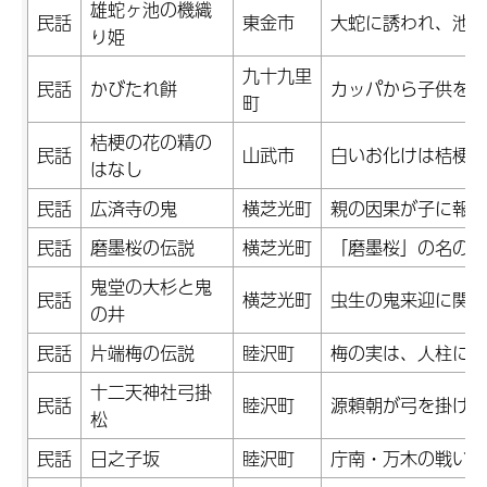
雄蛇ヶ池の機織
民話
東金市
大蛇に誘われ、池に
り姫
九十九里
民話
かびたれ餅
カッパから子供を救
町
桔梗の花の精の
民話
山武市
白いお化けは桔梗の
はなし
民話
広済寺の鬼
横芝光町
親の因果が子に報い
民話
磨墨桜の伝説
横芝光町
「磨墨桜」の名の由
鬼堂の大杉と鬼
民話
横芝光町
虫生の鬼来迎に関係
の井
民話
片端梅の伝説
睦沢町
梅の実は、人柱にさ
十二天神社弓掛
民話
睦沢町
源頼朝が弓を掛けた
松
民話
日之子坂
睦沢町
庁南・万木の戦いに