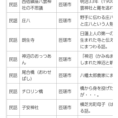
西宿鎮座八雲神
明治33年（190
民話
匝瑳市
社の不思議
雲神社と難を逃れた
野手に伝わる庄八（
民謡
庄八
匝瑳市
と庄八という人物の
日蓮上人の第一の高
民話
朗生寺
匝瑳市
生まれた寺と伝えら
にまつわる話。
神沼のおっつあ
「神沼（かみぬま）
民話
匝瑳市
ん
しまれた神沼と新堀
尾合橋（おわせ
民話
匝瑳市
八幡太郎義家にまつ
ばし）
橋から身を投げた少
民話
チロリン橋
匝瑳市
が・・・。
横芝光町母子（はあ
民話
子安神社
匝瑳市
る話。