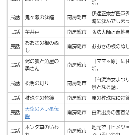
話。
伊達正宗が豊臣秀吉
民話
鬼ヶ瀬の沈鐘
南房総市
海に沈んでしまった
民話
芋井戸
南房総市
弘法大師と意地悪な
おおさの根のぬ
民話
南房総市
おおさの根のぬしと
し
侭の狐と魚屋の
「ママッ原」に住む
民話
南房総市
勇さん
話。
「白浜海女まつり」
民話
松明の灯り
南房総市
景となる話。
民話
杖珠院の梵鐘
南房総市
原の杖珠院に梵鐘が
天空のメラ星伝
民話
南房総市
白浜出身の西春法師
説
ホンダ草のいわ
地元で「ヒメジョオ
民話
南房総市
れ
でいるいわれ。