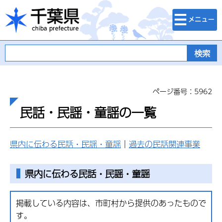
検索・メニュ
千葉県
ー
ページ番号：5962
民話・民謡・童謡の一覧
県内に伝わる民話・民謡・童謡
｜
過去の民話関連事業
県内
に伝わる民話・民謡・童謡
掲載している内容は、市町村から提供のあったもので
す。