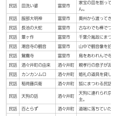
家宝の皿を割って手
民話
皿洗い婆
富里市
ん。
民話
服部大明神
富里市
奥州から渡ってきた
民話
長池の大蛇
富里市
古なわでも棒でつつ
民話
葦ヶ作
富里市
千葉介胤政にまつわ
民話
潮音寺の観音
富里市
山中で観音像を拾い
民話
鴛鴦寺
富里市
鳥をあわれんで寺を
民話
酒々井町の由来
酒々井町
親孝行の息子が汲む
民話
カンカンムロ
酒々井町
婚礼の道具を貸して
民話
稲荷藤兵衛
酒々井町
狐にまつわる民話。
天狗に連れられ京都
民話
天狗の話
酒々井町
主。
民話
百とらず
酒々井町
道端に落ちていた百