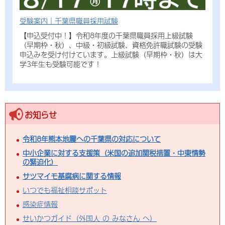
千葉県肥料価格高騰緊急支援事業のご案内
チーバくん20周年おめでとうキャンペーン
受験案内｜千葉県職員採用試験
チーバくん誕生20周年記念ロゴマークができました！
千葉県営水道「マイポータル」に関するよくある質問
【申込受付中！】令和8年度の千葉県職員採用上級試験
（早期枠・秋）、中級・初級試験、資格免許職試験の受験
申込みを受け付けています。上級試験（早期枠・秋）は大
学3年生も受験可能です！
お知らせ
令和8年熊本地震への千葉県の対応について
中小企業に対する支援策（米国の追加関税措置・中東情勢
の緊迫化）
サツマイモ基腐病に関する情報
いつでも福祉相談サポット
感染症情報
せいかつガイド（外国人 の みなさん へ）