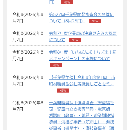
日）
令和8(2026)年8
第527回千葉県開発審査会の開催に
月7日
ついて（8月25日）
令和8(2026)年8
令和7年度企業局の決算見込みの概要
月7日
について
令和8(2026)年8
令和8年度「いちばん米！ちば米！新
月7日
米キャンペーン」の実施について
令和8(2026)年8
【千葉県主催】令和8年度第1回 市
月7日
町村職員＆公社等職員しごとセミナ
ー
令和8(2026)年8
千葉県職員採用選考考査（児童福祉
月7日
司・児童自立支援専門員・獣医師・
看護師（教員）・地質・職業訓練指
導員・海技従事者（航海士）・海技
従事者（機関士）・海技従事者（通