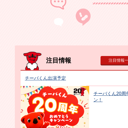
注目情報
注目情報
チーバくん出演予定
チーバくん20
ン！