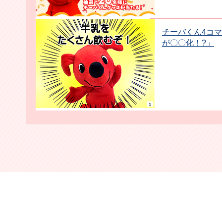
チーバくん4コマ
が〇〇化！?」