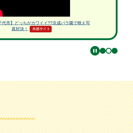
八千代市】どっちがカワイイ??京成バラ園で映え写
真対決！
1
2