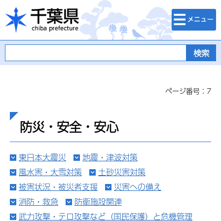
検索・メニュ
千葉県
ー
ページ番号：7
防災・安全・安心
東日本大震災
地震・津波対策
風水害・大雪対策
土砂災害対策
被害状況・被災者支援
災害への備え
消防・救急
防衛施設関連
武力攻撃・テロ攻撃など（国民保護）と危機管理