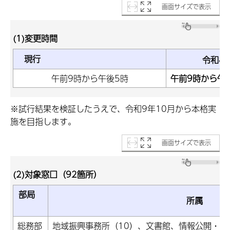
画面サイズで表示
(1)変更時間
現行
令和8
午前9時から午後5時
午前9時から午
※試行結果を検証したうえで、令和9年10月から本格実
施を目指します。
画面サイズで表示
(2)対象窓口（92箇所）
部局
所属
総務部
地域振興事務所（10）、文書館、情報公開・個