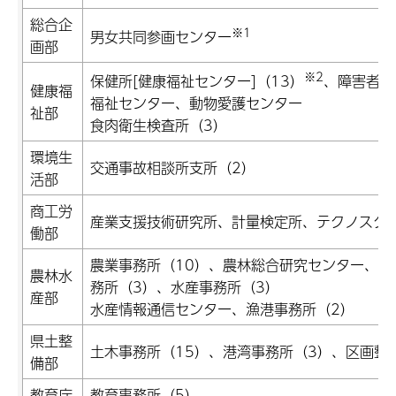
総合企
※1
男女共同参画センター
画部
※2
保健所[健康福祉センター]（13）
、障害者相
健康福
福祉センター、動物愛護センター
祉部
食肉衛生検査所（3）
環境生
交通事故相談所支所（2）
活部
商工労
産業支援技術研究所、計量検定所、テクノスク
働部
農業事務所（10）、農林総合研究センター、家
農林水
務所（3）、水産事務所（3）
産部
水産情報通信センター、漁港事務所（2）
県土整
土木事務所（15）、港湾事務所（3）、区画整
備部
教育庁
教育事務所（5）