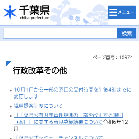
検索・メニュ
千葉県
ー
ページ番号：18974
行政改革その他
10月1日から一部の窓口の受付時間を午後4時までに
変更します！
職員提案制度について
「千葉県公有財産管理規則の一部を改正する規則
（案）」に関する意見募集結果について
令和6年12
月
千葉県公式セミナーチャンネルについて