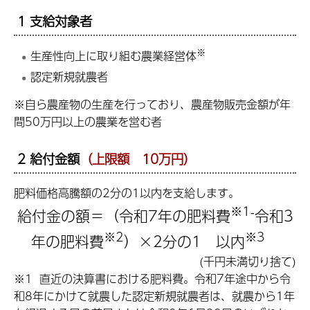
1 支給対象者
※
生産性向上に取り組む農業経営体
認定新規就農者
※自ら農産物の生産を行っており、農産物販売金額が年
間50万円以上の農業を営む者
2 給付金額
（上限額 10万円）
肥料価格高騰額の2分の1以内を支給します。
※1
-
給付金の額＝（令和7年の肥料費
令和3
※2
※3
年の肥料費
）×2分の1 以内
(千円未満切り捨て)
※1 直近の決算書における肥料費。令和7年途中から令
和8年にかけて就農した認定新規就農者は、就農から1年