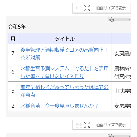
画面サイズで表示
令和6年
月
タイトル
後半管理と適期収穫でコメの品質向上！
7
安房農業
茶米対策
水稲生育予測システム「でるた」を活用
農林総合
6
した暑さに負けないイネ作り
研究所水
前年に稲わらが寄ってしまったほ場での
5
山武農業
注意点
2
水稲育苗、今一度見直しませんか？
安房農業
画面サイズで表示