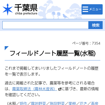
検索・メニュ
千葉県
ー
ページ番号：7354
フィールドノート履歴一覧(水稲)
これまで掲載してまいりましたフィールドノートの履歴
を一覧で表示します。
過去に掲載された記事で、農薬等を参考にされる場合
は、
農薬取締法（農林水産省）
に基づき、最新の情報
を確認してください。
（水稲／
畑作
／
露地野菜
／
施設野菜
／
果樹
／
花き
／
畜産