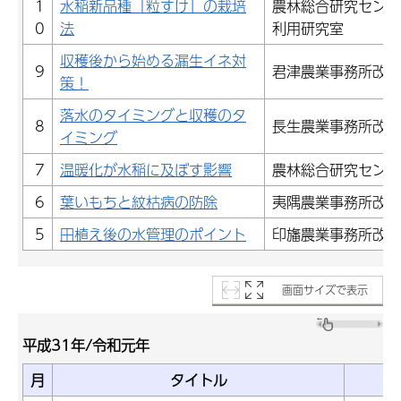
1
水稲新品種「粒すけ」の栽培
農林総合研究センタ
0
法
利用研究室
収穫後から始める漏生イネ対
9
君津農業事務所改良
策！
落水のタイミングと収穫のタ
8
長生農業事務所改良
イミング
7
温暖化が水稲に及ぼす影響
農林総合研究センタ
6
葉いもちと紋枯病の防除
夷隅農業事務所改良
5
田植え後の水管理のポイント
印旛農業事務所改良
画面サイズで表示
平成31年/令和元年
月
タイトル