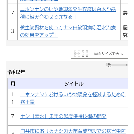
ニホンナシのいや地現象発生程度は台木や品
7
農林
種の組み合わせで異なる！
微生物資材を使ってナシ白紋羽病の温水治療
農林
3
の効果をアップ！
究室
画面サイズで表示
令和2年
月
タイトル
1
ニホンナシにおけるいや地現象を軽減するための
1
客土量
7
ナシ「幸水」果実の鮮度保持技術の開発
白井市におけるナシの大苗育成施設での病害虫防