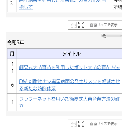
3
指して
所特産
画面サイズで表示
令和5年
月
タイトル
1
簡易式大苗育苗を利用したポット大苗の育苗方法
1
DMI剤耐性ナシ黒星病菌の発生リスクを軽減させ
6
る新たな防除体系
フラワーネットを用いた簡易式大苗育苗方法の確
1
立
画面サイズで表示