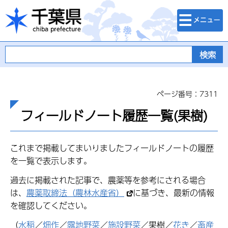
検索・メニュ
千葉県
ー
ページ番号：7311
フィールドノート履歴一覧(果樹)
これまで掲載してまいりましたフィールドノートの履歴
を一覧で表示します。
過去に掲載された記事で、農薬等を参考にされる場合
は、
農薬取締法（農林水産省）
に基づき、最新の情報
を確認してください。
（
水稲
／
畑作
／
露地野菜
／
施設野菜
／果樹／
花き
／
畜産