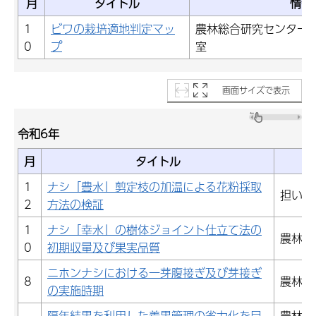
月
タイトル
情報
1
ビワの栽培適地判定マッ
農林総合研究センター
0
プ
室
画面サイズで表示
令和6年
月
タイトル
1
ナシ「豊水」剪定枝の加温による花粉採取
担い手
2
方法の検証
1
ナシ「幸水」の樹体ジョイント仕立て法の
農林総
0
初期収量及び果実品質
ニホンナシにおける一芽腹接ぎ及び芽接ぎ
8
農林総
の実施時期
隔年結果を利用した着果管理の省力化を目
農林総