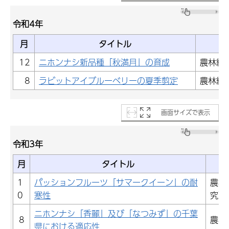
令和4年
月
タイトル
12
ニホンナシ新品種「秋満月」の育成
農林総
8
ラビットアイブルーベリーの夏季剪定
農林総
画面サイズで表示
令和3年
月
タイトル
1
パッションフルーツ「サマークイーン」の耐
農林
0
寒性
究所
ニホンナシ「香麗」及び「なつみず」の千葉
8
農林
県における適応性