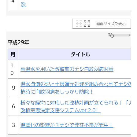
4
除
画面サイズで表示
平成29年
月
タイトル
1
高温水を用いた改植前のナシ白紋羽病対策
0
温水点滴処理と土壌還元処理を組み合わせてナシの
9
植時に白紋羽病をしっかり防除！
様々な経営に対応した改植計画が立てられる！「ナ
6
改植意思決定支援システムver.2.0」
3
温暖化の影響か？ナシで発芽不良が発生！