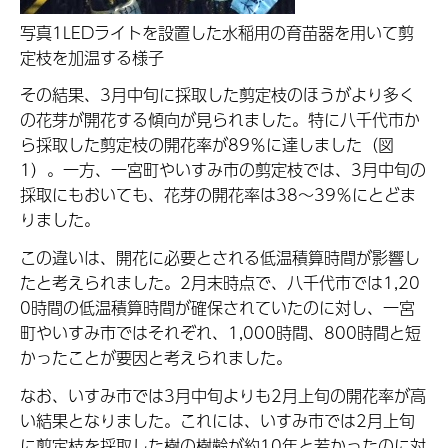
写真1LEDライトを設置した水稲用の育苗器を用いて剪
定枝を加温する様子
その結果、3月中旬に採取した剪定枝のほうがより多く
の花芽が開花する傾向が見られました。特に八千代市か
ら採取した剪定枝の開花率が89％に達しました（図
1）。一方、一宮町やいすみ市の剪定枝では、3月中旬の
採取にもおいても、花芽の開花率は38～39％にとどま
りました。
この違いは、開花に必要とされる低温積算時間が影響し
たと考えられました。2月末時点で、八千代市では1,20
0時間の低温積算時間が確保されていたのに対し、一宮
町やいすみ市ではそれぞれ、1,000時間、800時間と短
かったことが要因と考えられました。
なお、いすみ市では3月中旬よりも2月上旬の開花率が高
い結果となりました。これには、いすみ市では2月上旬
に剪定枝を採取した樹の樹齢が約10年と若かったのに対