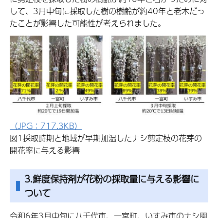
して、3月中旬に採取した樹の樹齢が約40年と老木だっ
たことが影響した可能性が考えられました。
（JPG：717.3KB）
図1採取時期と地域が早期加温したナシ剪定枝の花芽の
開花率に与える影響
3.鮮度保持剤が花粉の採取量に与える影響に
ついて
令和6年3月中旬に八千代市、一宮町、いすみ市のナシ園