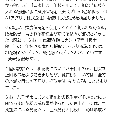
から剪定した「豊水」の一年枝を用いて、加温時に枝を
入れる容器の水に鮮度保持剤（美咲プロ50倍希釈液、O
ATアグリオ株式会社）を使用した効果を検証しました。
その結果、鮮度保持剤を使用することで加温中の水の腐
敗を防ぎ、得られる花粉重が増える傾向が確認されまし
た（図2）。なお、自然開花時にナシ（品種「長十
郎」）の一年枝200本から採取できる花粉重の目安は、
粗花粉で32グラム、純花粉で6グラムとされています
（参考文献参照）。
今回の試験では、粗花粉について八千代市のみ、目安を
上回る量を採取できましたが、純花粉については、全て
の地域で目安を下回り、採取量は1割から7割にとどまり
ました。
なお、八千代市において粗花粉の採取量が多かったにも
関わらず純花粉の採取量が少なかった理由としては、早
期加温による開花では、自然開花と比較し、葯は形成さ