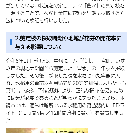
が足りていない状況を想定し、ナシ「豊水」の剪定枝を
加温することで、授粉作業前に花粉を早期に採取する方
法について検証を行いました。
2.剪定枝の採取時期や地域が花芽の開花率に
与える影響について
令和6年2月上旬と3月中旬に、八千代市、一宮町、いす
み市の現地ナシ園から剪定した「豊水」の一年枝を採取
しました。その後、採取した枝を水を張った容器に入
れ、水稲用の育苗器を用いて約20℃で加温しました（写
真1）。なお、予備試験により、正常な開花を促すため
には光が必要であることが明らかになったことから、本
調査では、通常は暗所である水稲用の育苗器内にLEDラ
イト（12時間明期／12時間暗期に設定）を設置しまし
た。