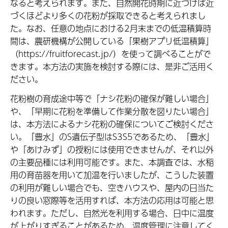
なると考えられます。また、自然開花時期に近づけば近
づくほどより多くの花粉が採取できると考えられまし
た。なお、任意の地点における2月末までの低温積算時
間は、農研機構が公開している「果樹アプリ低温積算」
（https://fruitforecast.jp/）を使って調べることがで
きます。本方法の実施を検討する際には、是非ご活用く
ださい。
花粉樹の育成途中等で「ナシ花粉の確保が難しい場合」
や、「早期に花粉を準備して作業分散を図りたい場合」
は、本方法によるナシ花粉の確保についてご検討くださ
い。「豊水」のS遺伝子型はS3S5であるため、「豊水」
や「あけみず」の授粉には使用できませんが、それ以外
の主要品種には利用可能です。また、本調査では、水稲
用の育苗器を用いて加温を行いましたが、こうした装置
の利用が難しい場合でも、空きハウスや、屋内の日当た
りの良い窓際等を活用すれば、本方法の応用は可能と思
われます。ただし、自然光を利用する場合、日中に温度
が上がりすぎることがあるため、温度管理に注意してく