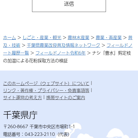
ホーム
>
しごと・産業・観光
>
農林水産業
>
農業・畜産業
>
普
及・技術
>
千葉県農業改良普及情報ネットワーク
>
フィールドノ
ート履歴一覧
>
フィールドノート令和6年
> ナシ「豊水」剪定枝
の加温による花粉採取方法の検証
このホームページ（ウェブサイト）について
リンク・著作権・プライバシー・免責事項等
サイト運営の考え方
携帯サイトのご案内
千葉県庁
〒260-8667 千葉市中央区市場町1-1
電話番号：043-223-2110（代表）