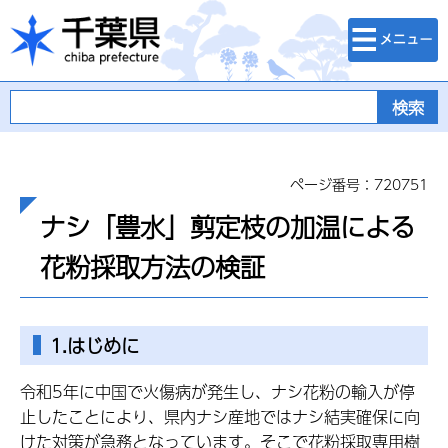
検索・メニュ
千葉県
ー
ページ番号：720751
ナシ「豊水」剪定枝の加温による
花粉採取方法の検証
1.はじめに
令和5年に中国で火傷病が発生し、ナシ花粉の輸入が停
止したことにより、県内ナシ産地ではナシ結実確保に向
けた対策が急務となっています。そこで花粉採取専用樹