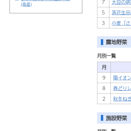
7
大豆の病
(畜産)
5
落花生品
3
小麦「さ
露地野菜
月別一覧
月
9
陽イオ
8
春どり
2
秋冬ね
施設野菜