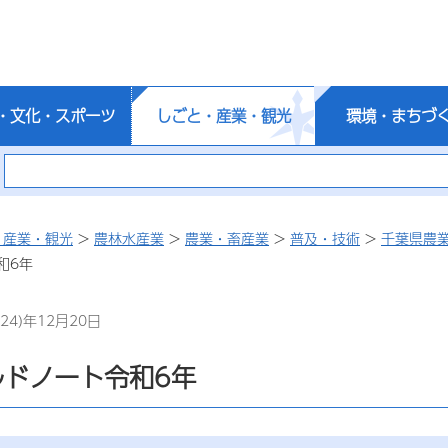
・文化・スポーツ
しごと・産業・観光
環境・まちづ
・産業・観光
>
農林水産業
>
農業・畜産業
>
普及・技術
>
千葉県農
和6年
24)年12月20日
ルドノート令和6年