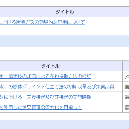
タイトル
における炭酸ガスの効果的な施用について
タイトル
水」剪定枝の加温による花粉採取方法の検証
水」の樹体ジョイント仕立て法の初期収量及び果実品質
シにおける一芽腹接ぎ及び芽接ぎの実施時期
を利用した着果管理の省力化を目指して