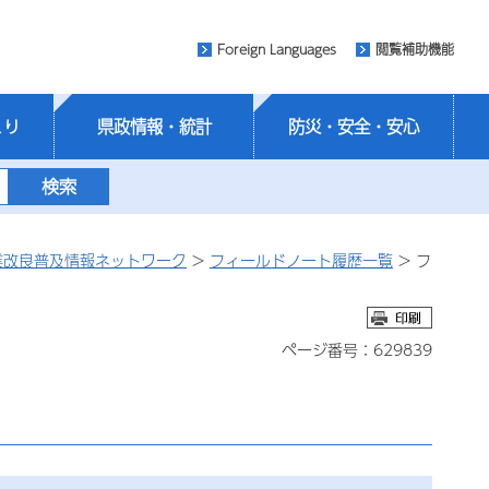
Foreign Languages
閲覧補助機能
くり
県政情報・統計
防災・安全・安心
業改良普及情報ネットワーク
>
フィールドノート履歴一覧
> フ
ページ番号：629839