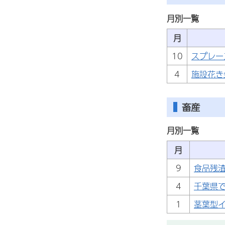
月別一覧
月
10
スプレー
4
施設花き
畜産
月別一覧
月
9
食品残
4
千葉県
1
茎葉型