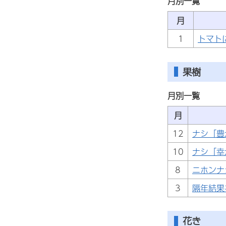
月別一覧
月
1
トマト
果樹
月別一覧
月
12
ナシ「豊
10
ナシ「幸
8
ニホンナ
3
隔年結果
花き