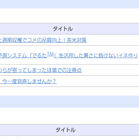
タイトル
と適期収穫でコメの品質向上！茶米対策
TM
予測システム「でるた
」を活用した暑さに負けないイネ作り
わらが寄ってしまったほ場での注意点
、今一度見直しませんか？
タイトル