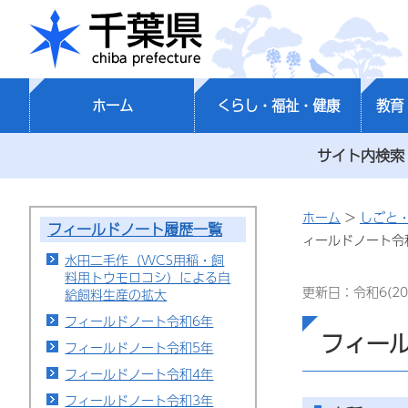
千葉県
ホーム
くらし・福祉・健康
教育
サイト内検索
ホーム
>
しごと
フィールドノート履歴一覧
ィールドノート令
水田二毛作（WCS用稲・飼
料用トウモロコシ）による自
更新日：令和6(20
給飼料生産の拡大
フィールドノート令和6年
フィー
フィールドノート令和5年
フィールドノート令和4年
フィールドノート令和3年