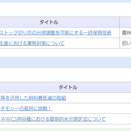
タイトル
ストック切り花の出荷調整を可能にする一時保管技術
農
生産における暑熱対策について
担
タイトル
渣等を活用した飼料費低減の取組
でチモシーの栽培に挑戦！
イネWCS用品種における簡易的水分測定法について