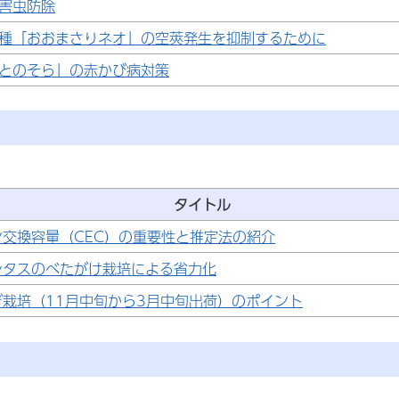
害虫防除
種「おおまさりネオ」の空莢発生を抑制するために
とのそら」の赤かび病対策
タイトル
ン交換容量（CEC）の重要性と推定法の紹介
レタスのべたがけ栽培による省力化
ぎ栽培（11月中旬から3月中旬出荷）のポイント