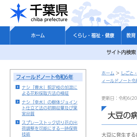
千葉県
ホーム
くらし・福祉・健康
教育
サイト内検索
ホーム
>
しごと
フィールドノート令和6年
ィールドノート令
ナシ「豊水」剪定枝の加温に
よる花粉採取方法の検証
更新日：令和6(20
ナシ「幸水」の樹体ジョイン
ト仕立て法の初期収量及び果
大豆の
実品質
スプレーストック切り花の出
荷調整を可能にする一時保管
技術
大豆に発生する