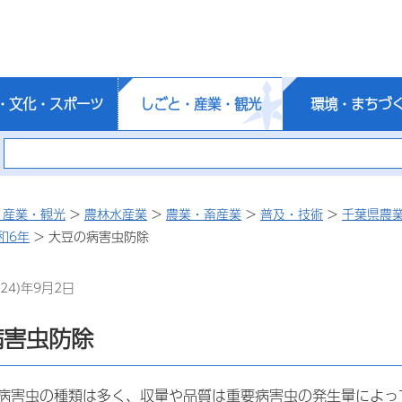
・文化・スポーツ
しごと・産業・観光
環境・まちづ
・産業・観光
>
農林水産業
>
農業・畜産業
>
普及・技術
>
千葉県農
和6年
> 大豆の病害虫防除
24)年9月2日
病害虫防除
病害虫の種類は多く、収量や品質は重要病害虫の発生量によっ