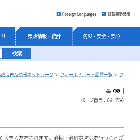
Foreign Languages
閲覧補助機能
くり
県政情報・統計
防災・安全・安心
業改良普及情報ネットワーク
>
フィールドノート履歴一覧
>
フ
ページ番号：691758
て大きく左右されます。適期・適確な防除を行うことが