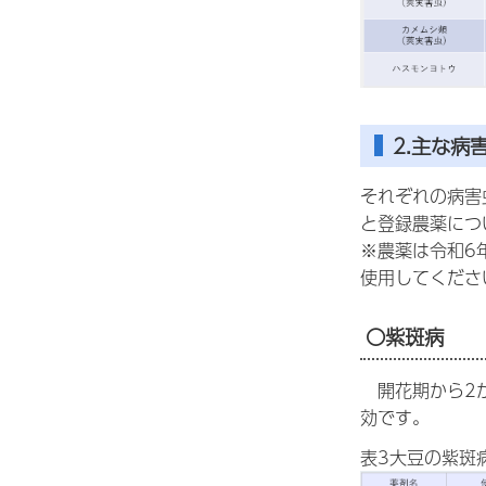
2.主な病
それぞれの病害
と登録農薬につ
※農薬は令和6
使用してくださ
〇紫斑病
開花期から2か
効です。
表3大豆の紫斑