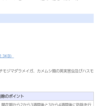
.3KB）
チモジマダラメイガ、カメムシ類の莢実害虫及びハスモ
防除のポイント
開花期から2から3週間後と3から4週間後に防除を行