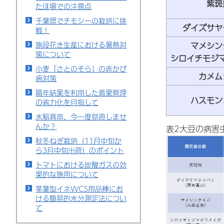
紫斑
たほ場での注意点
千葉県でチモシーの栽培に挑
ダイズサヤ
戦！
施設花き生産における暑熱対
マメシン
策について
シロイチモジ
小麦「さとのそら」の赤かび
カメム
病対策
隔年結果を利用した着果管理
ハスモン
の省力化を目指して
水稲育苗、今一度見直しませ
んか？
表2大豆の病害
秋冬ねぎ栽培（11月中旬か
ら3月中旬出荷）のポイント
トマトにおける炭酸ガスの効
果的な施用について
茎葉型イネWCS用品種にお
ける簡易的水分測定法につい
て