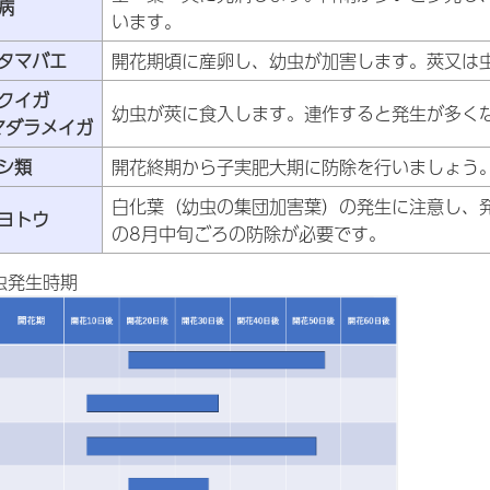
病
います。
タマバエ
開花期頃に産卵し、幼虫が加害します。莢又は
クイガ
幼虫が莢に食入します。連作すると発生が多く
マダラメイガ
シ類
開花終期から子実肥大期に防除を行いましょう
白化葉（幼虫の集団加害葉）の発生に注意し、
ヨトウ
の8月中旬ごろの防除が必要です。
虫発生時期