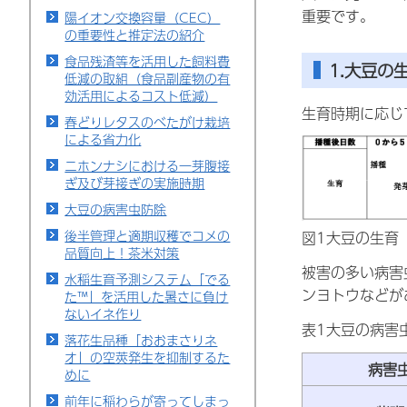
重要です。
陽イオン交換容量（CEC）
の重要性と推定法の紹介
食品残渣等を活用した飼料費
1.大豆の
低減の取組（食品副産物の有
効活用によるコスト低減）
生育時期に応じ
春どりレタスのべたがけ栽培
による省力化
ニホンナシにおける一芽腹接
ぎ及び芽接ぎの実施時期
大豆の病害虫防除
後半管理と適期収穫でコメの
図1大豆の生育
品質向上！茶米対策
被害の多い病害
水稲生育予測システム「でる
ンヨトウなどが
た™」を活用した暑さに負け
ないイネ作り
表1大豆の病害
落花生品種「おおまさりネ
オ」の空莢発生を抑制するた
病害
めに
前年に稲わらが寄ってしまっ