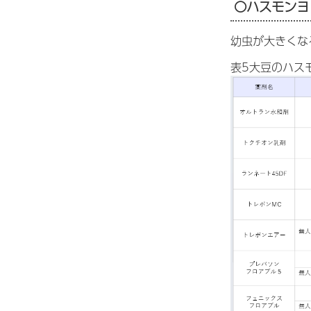
〇ハスモンヨ
幼虫が大きくな
表5大豆のハス