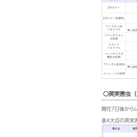
〇莢実害虫（
開花7日後から
表4大豆の莢実