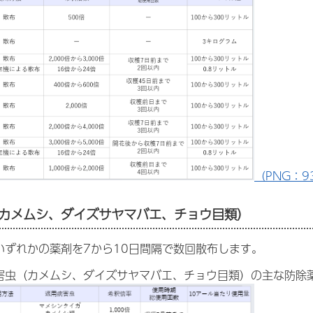
（PNG：93
カメムシ、ダイズサヤマバエ、チョウ目類）
いずれかの薬剤を7から10日間隔で数回散布します。
害虫（カメムシ、ダイズサヤマバエ、チョウ目類）の主な防除