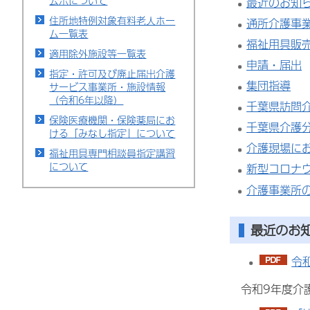
公示について
最近のお知
住所地特例対象有料老人ホー
通所介護事
ム一覧表
福祉用具販
適用除外施設等一覧表
申請・届出
指定・許可及び廃止届出介護
集団指導
サービス事業所・施設情報
（令和6年以降）
千葉県訪問
保険医療機関・保険薬局にお
千葉県介護
ける「みなし指定」について
介護現場に
福祉用具専門相談員指定講習
について
新型コロナ
介護事業所
最近のお
令
令和9年度介