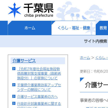
千葉県
ホーム
くらし・福祉・健康
教育
サイト内検索
ホーム
>
くらし
介護サービス
「令和7年度社会福祉施設物
更新日：令和8(20
価高騰対策支援事業（高齢者
施設分）」の実施について
介護サ
千葉県介護業務効率アップセ
ンターの開設について
介護サービス事業者の方へ
事業者の皆様へ
行政処分対象事業者に関する