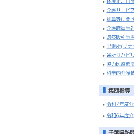
休廃止、再
介護サービ
加算等に関
介護職員等
喀痰吸引等
出張所(サテ
通所リハビ
協力医療機
科学的介護情
集団指導
令和7年度
令和6年度
千葉県訪