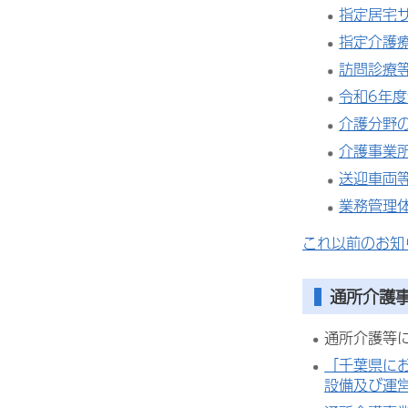
指定居宅
指定介護
訪問診療
令和6年
介護分野
介護事業
送迎車両
業務管理
これ以前のお知
通所介護
通所介護等
「千葉県に
設備及び運