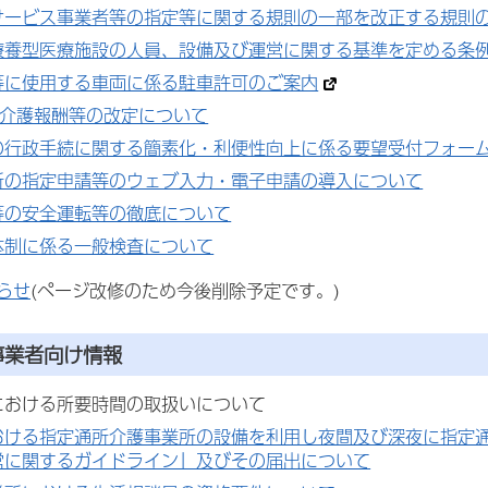
サービス事業者等の指定等に関する規則の一部を改正する規則
療養型医療施設の人員、設備及び運営に関する基準を定める条
等に使用する車両に係る駐車許可のご案内
度介護報酬等の改定について
の行政手続に関する簡素化・利便性向上に係る要望受付フォー
所の指定申請等のウェブ入力・電子申請の導入について
等の安全運転等の徹底について
体制に係る一般検査について
らせ
(ページ改修のため今後削除予定です。)
事業者向け情報
における所要時間の取扱いについて
おける指定通所介護事業所の設備を利用し夜間及び深夜に指定
営に関するガイドライン」及びその届出について