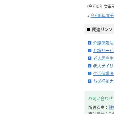
（令和6年度事
令和6年度
関連リンク
介護保険法
介護サービ
老人居宅生
老人デイサ
生活保護法
ちば福祉ナ
お問い合わせ
所属課室：
健
電話番号：043