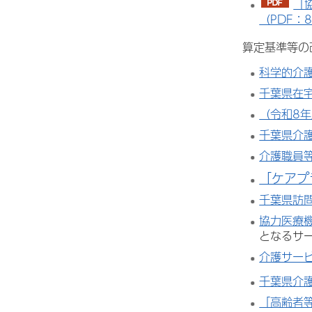
「
（PDF：8
算定基準等の
科学的介護
千葉県在
（令和8
千葉県介
介護職員
「ケアプ
千葉県訪
協力医療
となるサ
介護サー
千葉県介
「高齢者