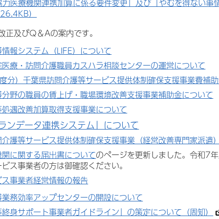
協力医療機関連携加算に係る要件変更」及び「やむを得ない事
26.4KB）
改正及びQ＆Aの案内です。
情報システム（LIFE）について
宅医療・訪問介護職員カスハラ相談センターの運営について
年度分）千葉県訪問介護等サービス提供体制確保支援事業費補助
護分野の職員の賃上げ・職場環境改善支援事業補助金について
等処遇改善加算取得支援事業について
ランデータ連携システム」について
問介護等サービス提供体制確保支援事業（経営改善専門家派遣
機関に関する届出書について
のページを更新しました。令和7
ービス事業者の方は御確認ください。
ビス事業者経営情報の報告
護業務効率アップセンターの開設について
等終身サポート事業者ガイドライン」の策定について（周知）