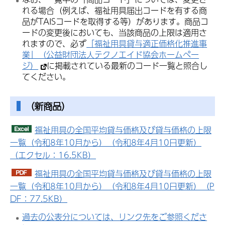
れる場合（例えば、福祉用具届出コードを有する商
品がTAISコードを取得する等）があります。商品コ
ードの変更後においても、当該商品の上限は適用さ
れますので、必ず
「福祉用具貸与適正価格化推進事
業」（公益財団法人テクノエイド協会ホームペー
ジ）
に掲載されている最新のコード一覧と照合し
てください。
（新商品）
福祉用具の全国平均貸与価格及び貸与価格の上限
一覧（令和8年10月から）（令和8年4月10日更新）
（エクセル：16.5KB）
福祉用具の全国平均貸与価格及び貸与価格の上限
一覧（令和8年10月から）（令和8年4月10日更新）（P
DF：77.5KB）
過去の公表分については、リンク先をご参照くださ