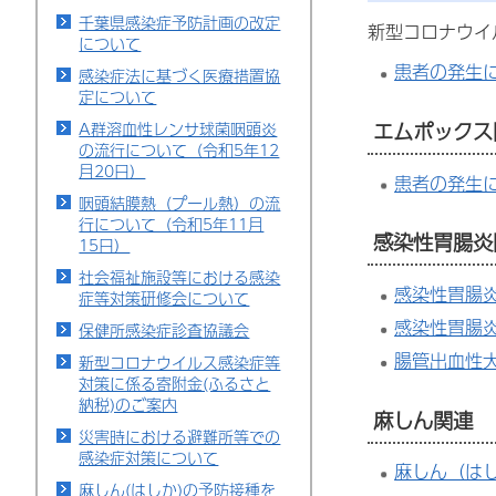
千葉県感染症予防計画の改定
新型コロナウイ
について
患者の発生
感染症法に基づく医療措置協
定について
エムポックス
A群溶血性レンサ球菌咽頭炎
の流行について（令和5年12
月20日）
患者の発生
咽頭結膜熱（プール熱）の流
行について（令和5年11月
感染性胃腸炎
15日）
社会福祉施設等における感染
感染性胃腸
症等対策研修会について
感染性胃腸
保健所感染症診査協議会
腸管出血性大
新型コロナウイルス感染症等
対策に係る寄附金(ふるさと
納税)のご案内
麻しん関連
災害時における避難所等での
感染症対策について
麻しん（は
麻しん(はしか)の予防接種を