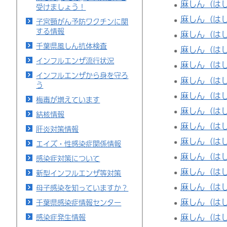
麻しん（は
受けましょう！
麻しん（は
子宮頸がん予防ワクチンに関
する情報
麻しん（は
千葉県風しん抗体検査
麻しん（は
インフルエンザ流行状況
麻しん（は
インフルエンザから身を守ろ
麻しん（は
う
麻しん（は
梅毒が増えています
麻しん（は
結核情報
麻しん（は
肝炎対策情報
麻しん（は
エイズ・性感染症関係情報
麻しん（は
感染症対策について
麻しん（は
新型インフルエンザ等対策
麻しん（は
母子感染を知っていますか？
麻しん（は
千葉県感染症情報センター
麻しん（は
感染症発生情報