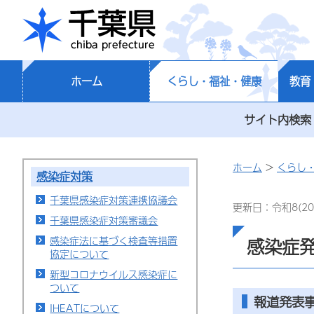
千葉県
ホーム
くらし・福祉・健康
教育
サイト内検索
ホーム
>
くらし
感染症対策
千葉県感染症対策連携協議会
更新日：令和8(20
千葉県感染症対策審議会
感染症法に基づく検査等措置
感染症
協定について
新型コロナウイルス感染症に
ついて
報道発表
IHEATについて