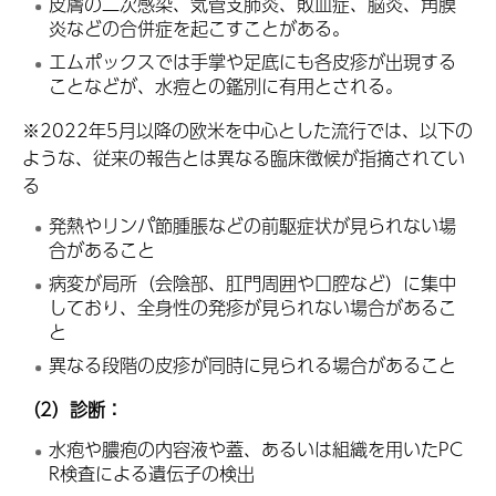
皮膚の二次感染、気管支肺炎、敗血症、脳炎、角膜
炎などの合併症を起こすことがある。
エムポックスでは手掌や足底にも各皮疹が出現する
ことなどが、水痘との鑑別に有用とされる。
※2022年5月以降の欧米を中心とした流行では、以下の
ような、従来の報告とは異なる臨床徴候が指摘されてい
る
発熱やリンパ節腫脹などの前駆症状が見られない場
合があること
病変が局所（会陰部、肛門周囲や口腔など）に集中
しており、全身性の発疹が見られない場合があるこ
と
異なる段階の皮疹が同時に見られる場合があること
（2）診断：
水疱や膿疱の内容液や蓋、あるいは組織を用いたPC
R検査による遺伝子の検出