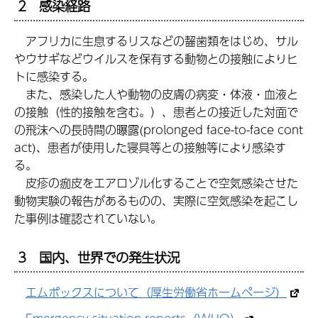
2 感染経路
アフリカに生息するリスなどの齧歯類をはじめ、サル
やウサギなどウイルスを保有する動物との接触によりヒ
トに感染する。
また、感染した人や動物の皮膚の病変・体液・血液と
の接触（性的接触を含む。）、患者との接近した対面で
の飛沫への長時間の曝露(prolonged face-to-face cont
act)、患者が使用した寝具等との接触等により感染す
る。
皮疹の痂皮をエアロゾル化することで空気感染させた
動物実験の報告があるものの、実際に空気感染を起こし
た事例は確認されていない。
3 国内、世界での発生状況
エムポックスについて（厚生労働省ホームページ）