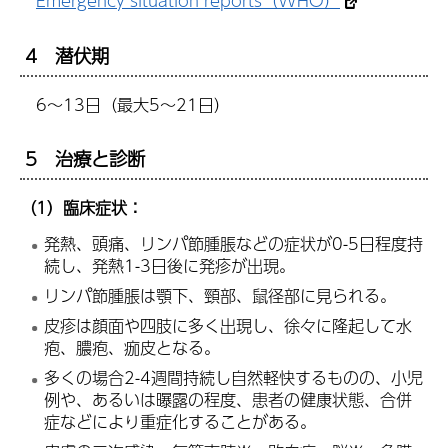
Emergency situation reports（WHO）
4 潜伏期
6～13日（最大5～21日）
5 治療と診断
（1）臨床症状：
発熱、頭痛、リンパ節腫脹などの症状が0-5日程度持
続し、発熱1-3日後に発疹が出現。
リンパ節腫脹は顎下、頸部、鼠径部に見られる。
皮疹は顔面や四肢に多く出現し、徐々に隆起して水
疱、膿疱、痂皮となる。
多くの場合2-4週間持続し自然軽快するものの、小児
例や、あるいは曝露の程度、患者の健康状態、合併
症などにより重症化することがある。