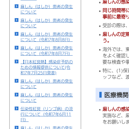
麻しんの感
麻しん（はしか）患者の発生
同じ時間帯
について
事前に最寄
麻しん（はしか）患者の発生
受診の際は
について
麻しんの定
麻しん（はしか）患者の発生
について（令和7年8月8日）
う。
麻しん（はしか）患者の発生
海外では、
について（令和7年8月7日）
をよく確認
要な検査や
【日本紅斑熱】感染症予防の
ための情報提供について(令
特に、(1)
和7年7月25日発表)
ッフなど、
麻しん（はしか）患者の発生
について
医療機関
麻しん（はしか）患者の発生
について
麻しんの感
伝染性紅斑（リンゴ病）の流
行について（令和7年6月11
実施など、
日）
をお願いし
麻しん（はしか）患者の発生