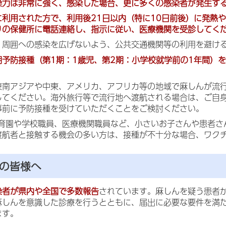
染力は非常に強く、感染した場合、更に多くの感染者が発生す
に利用された方で、利用後21日以内（特に10日前後）に発熱
りの保健所に電話連絡し、指示に従い、医療機関を受診してく
、周囲への感染を広げないよう、公共交通機関等の利用を避け
期予防接種（第1期：1歳児、第2期：小学校就学前の1年間）
東南アジアや中東、アメリカ、アフリカ等の地域で麻しんが流
してください。海外旅行等で流行地へ渡航される場合は、ご自
事前に予防接種を受けていただくことをご検討ください。
保育園や学校職員、医療機関職員など、小さいお子さんや患者さ
渡航者と接触する機会の多い方は、接種が不十分な場合、ワク
の皆様へ
染者が県内や全国で多数報告
されています。麻しんを疑う患者
麻しんを意識した診療を行うとともに、届出に必要な要件を満
ます。