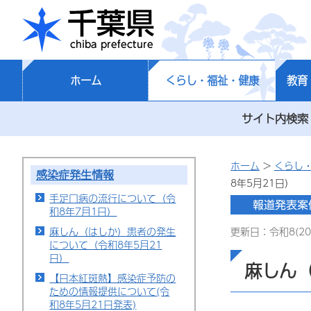
千葉県
ホーム
くらし・福祉・健康
教育
サイト内検索
ホーム
>
くらし
感染症発生情報
8年5月21日）
手足口病の流行について（令
和8年7月1日）
麻しん（はしか）患者の発生
更新日：令和8(20
について（令和8年5月21
日）
麻しん（
【日本紅斑熱】感染症予防の
ための情報提供について(令
和8年5月21日発表)