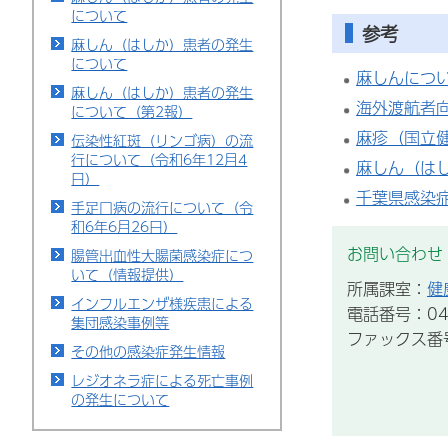
について
参考
麻しん（はしか）患者の発生
について
麻しんにつ
麻しん（はしか）患者の発生
海外渡航者向
について（第2報）
麻疹（国立
伝染性紅斑（リンゴ病）の流
行について（令和6年12月4
麻しん（は
日）
千葉県感染
手足口病の流行について（令
和6年6月26日）
お問い合わせ
腸管出血性大腸菌感染症につ
いて（情報提供）
所属課室：
健
インフルエンザ様疾患による
電話番号：043
集団感染事例等
ファックス番号：
その他の感染症発生情報
レジオネラ症による死亡事例
の発生について