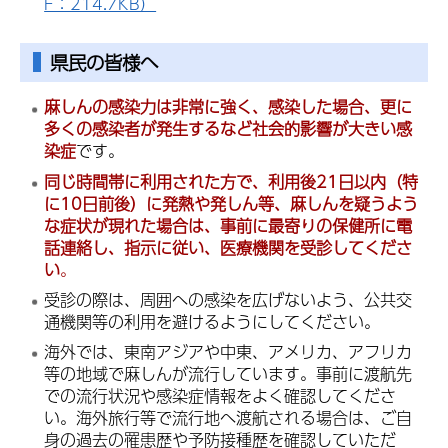
F：214.7KB）
県民の皆様へ
麻しんの感染力は非常に強く、感染した場合、更に
多くの感染者が発生するなど社会的影響が大きい感
染症
です。
同じ時間帯に利用された方で、利用後21日以内（特
に10日前後）に発熱や発しん等、麻しんを疑うよう
な症状が現れた場合は、事前に最寄りの保健所に電
話連絡し、指示に従い、医療機関を受診してくださ
い
。
受診の際は、周囲への感染を広げないよう、公共交
通機関等の利用を避けるようにしてください。
海外では、東南アジアや中東、アメリカ、アフリカ
等の地域で麻しんが流行しています。事前に渡航先
での流行状況や感染症情報をよく確認してくださ
い。海外旅行等で流行地へ渡航される場合は、ご自
身の過去の罹患歴や予防接種歴を確認していただ