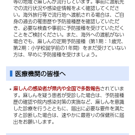
等の地域で麻しんが流行しています。事前に渡航先
での流行状況や感染症情報をよく確認してくださ
い。海外旅行等で流行地へ渡航される場合は、ご自
身の過去の罹患歴や予防接種歴を確認していただ
き、必要な検査や事前に予防接種を受けていただく
ことをご検討ください。また、海外への渡航がない
場合でも、麻しんの定期予防接種（第1期：1歳児、
第2期：小学校就学前の1年間）をまだ受けていない
方は、早めに予防接種を受けましょう。
医療機関の皆様へ
麻しんの感染者が県内や全国で多数報告
されていま
す。麻しんを疑う患者が受診した場合は、予防接種
歴の確認や院内感染対策の実施など、麻しんを意識
した診療を行うとともに、届出に必要な要件を満た
すと診断した場合は、速やかに最寄りの保健所に届
出をお願いします。