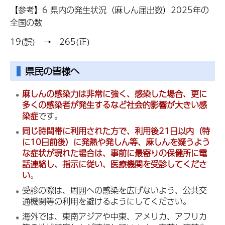
【参考】6 県内の発生状況（麻しん届出数）2025年の
全国の数
19(誤) → 265(正)
県民の皆様へ
麻しんの感染力は非常に強く、感染した場合、更に
多くの感染者が発生するなど社会的影響が大きい感
染症
です。
同じ時間帯に利用された方で、利用後21日以内（特
に10日前後）に発熱や発しん等、麻しんを疑うよう
な症状が現れた場合は、事前に最寄りの保健所に電
話連絡し、指示に従い、医療機関を受診してくださ
い
。
受診の際は、周囲への感染を広げないよう、公共交
通機関等の利用を避けるようにしてください。
海外では、東南アジアや中東、アメリカ、アフリカ