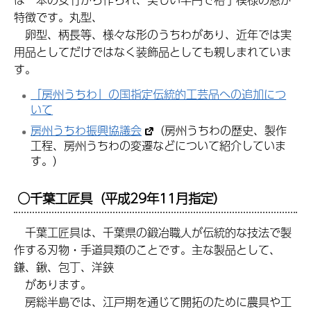
特徴です。丸型、
卵型、柄長等、様々な形のうちわがあり、近年では実
用品としてだけではなく装飾品としても親しまれていま
す。
「房州うちわ」の国指定伝統的工芸品への追加につ
いて
房州うちわ振興協議会
（房州うちわの歴史、製作
工程、房州うちわの変遷などについて紹介していま
す。）
○千葉工匠具
（平成29年11月指定）
千葉工匠具は、千葉県の鍛冶職人が伝統的な技法で製
作する刃物・手道具類のことです。主な製品として、
鎌、鍬、包丁、洋鋏
があります。
房総半島では、江戸期を通じて開拓のために農具や工