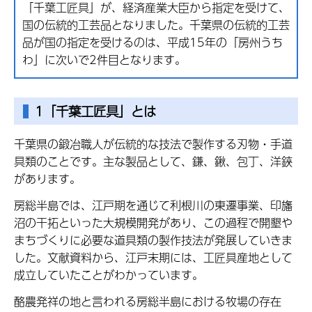
「千葉工匠具」が、経済産業大臣から指定を受けて、
国の伝統的工芸品となりました。千葉県の伝統的工芸
品が国の指定を受けるのは、平成15年の「房州うち
わ」に次いで2件目となります。
1「千葉工匠具」とは
千葉県の
鍛冶職人が伝統的な技法で製作する刃物・手道
具類のことです。主な製品として、鎌、
鍬、包丁、
洋鋏
があります。
房総半島では、江戸期を通じて利根川の東遷事業、印旛
沼の干拓といった大規模開発があり、この過程で開墾や
まちづくりに必要な道具類の製作技法が発展していきま
した。文献資料から、江戸末期には、工匠具産地として
成立していたことがわかっています。
酪農発祥の地と言われる房総半島における牧場の存在