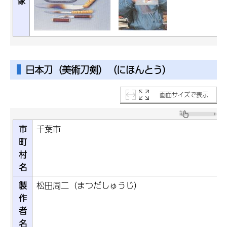
像
日本刀（美術刀剣）（にほんとう）
画面サイズで表示
市
千葉市
町
村
名
製
松田周二（まつだしゅうじ）
作
者
名