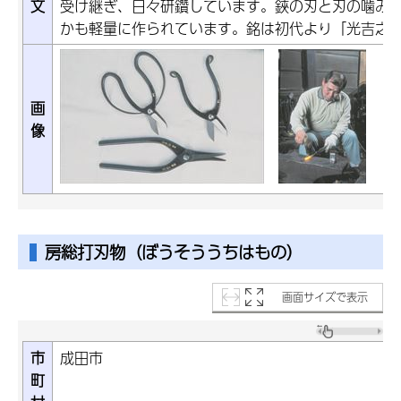
文
受け継ぎ、日々研鑽しています。鋏の刃と刃の噛み
かも軽量に作られています。銘は初代より「光吉之
画
像
房総打刃物（ぼうそううちはもの）
画面サイズで表示
市
成田市
町