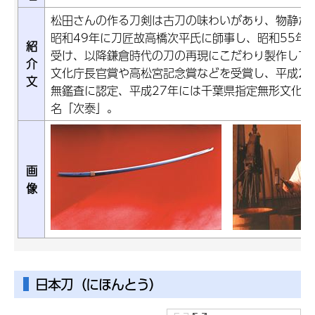
松田さんの作る刀剣は古刀の味わいがあり、物静か
昭和49年に刀匠故高橋次平氏に師事し、昭和55年
紹
受け、以降鎌倉時代の刀の再現にこだわり製作して
介
文化庁長官賞や高松宮記念賞などを受賞し、平成2
文
無鑑査に認定、平成27年には千葉県指定無形文化
名「次泰」。
画
像
日本刀（にほんとう）