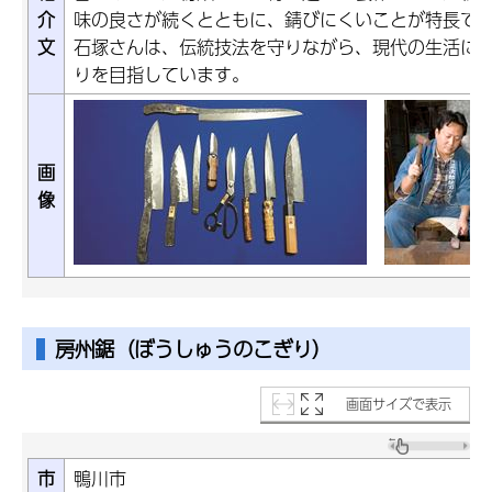
介
味の良さが続くとともに、錆びにくいことが特長で
文
石塚さんは、伝統技法を守りながら、現代の生活に
りを目指しています。
画
像
房州鋸（ぼうしゅうのこぎり）
画面サイズで表示
市
鴨川市