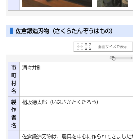
佐倉鍛造刃物（さくらたんぞうはもの）
画面サイズで表示
市
酒々井町
町
村
名
製
稲坂德太郎（いなさかとくたろう）
作
者
名
佐倉鍛造刃物は、農具を中心に作られてきましたが