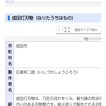
成田打刃物（なりたうちはもの）
画面サイズで表示
市
成田市
町
村
名
製
石塚祥二朗（いしづかしょうじろう）
作
者
名
成田打刃物は、刀匠の流れをくみ、裁ち鋏の形状の
紹
合いのある刃物類です。総火造りで製作される刃物