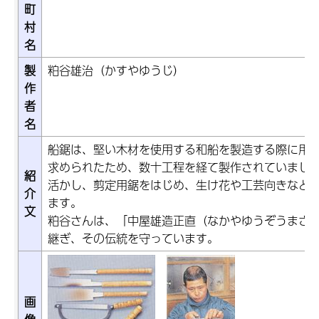
町
村
名
製
粕谷雄治（かすやゆうじ）
作
者
名
船鋸は、堅い木材を使用する和船を製造する際に用
求められたため、数十工程を経て製作されていまし
紹
活かし、剪定用鋸をはじめ、生け花や工芸向きなど
介
ます。
文
粕谷さんは、「中屋雄造正直（なかやゆうぞうまさ
継ぎ、その伝統を守っています。
画