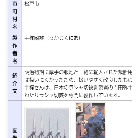
市
松戸市
町
村
名
製
宇梶國雄（うかじくにお）
作
者
名
明治初期に厚手の服地と一緒に輸入された裁断用の
紹
は扱いにくかったため、扱いやすく改良したものが
介
宇梶さんは、日本のラシャ切鋏創製者の吉田弥十郎
文
わたりラシャ切鋏を専門に製作しています。
画
像