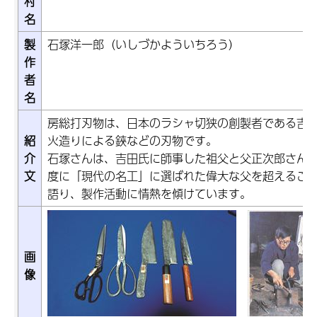
村
名
製
石塚洋一郎（いしづかよういちろう）
作
者
名
房総打刃物は、日本のラシャ切狭の創製者である吉
紹
火造りによる鋏などの刃物です。
介
石塚さんは、吉田氏に師事した祖父と父正次郎さんの
文
度に「現代の名工」に選ばれた偉大な父を超えるこ
語り、製作活動に情熱を傾けています。
画
像