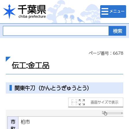
検索・メニュ
千葉県
ー
ページ番号：6678
伝工:金工品
関東牛刀（かんとうぎゅうとう）
画面サイズで表示
市
柏市
町