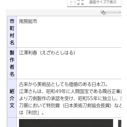
画面サイズで表示
市
南房総市
町
村
名
製
江澤利春（えざわとしはる）
作
者
名
古来から美術品としても価値のある日本刀。
紹
江澤さんは、昭和49年に人間国宝である隅谷正峯氏
介
より刀剣製作の承認を受け、昭和55年に独立し、鍛
文
刀展において特別賞（日本美術刀剣協会長賞）など
は「利宗」。