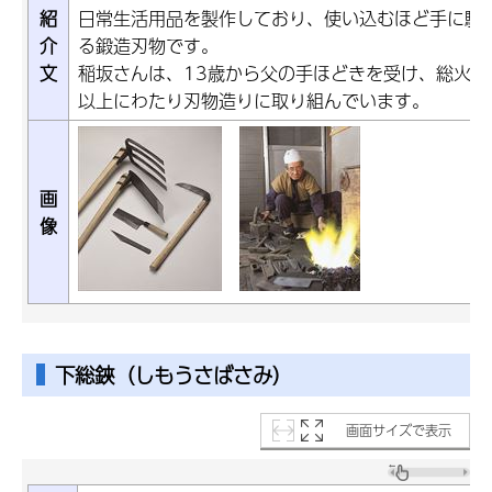
紹
日常生活用品を製作しており、使い込むほど手に馴
介
る鍛造刃物です。
文
稲坂さんは、13歳から父の手ほどきを受け、総火
以上にわたり刃物造りに取り組んでいます。
画
像
下総鋏（しもうさばさみ）
画面サイズで表示