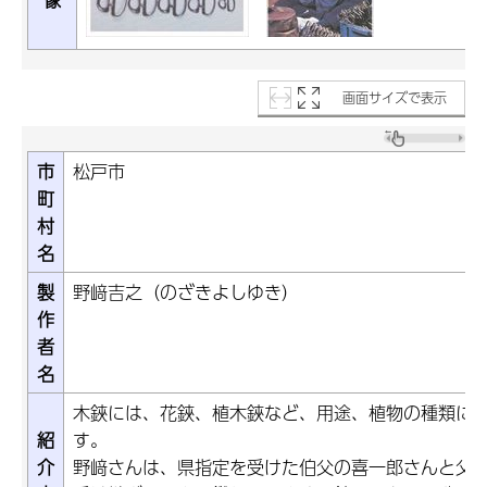
画面サイズで表示
市
松戸市
町
村
名
製
野﨑吉之（のざきよしゆき）
作
者
名
木鋏には、花鋏、植木鋏など、用途、植物の種類に
紹
す。
介
野﨑さんは、県指定を受けた伯父の喜一郎さんと父