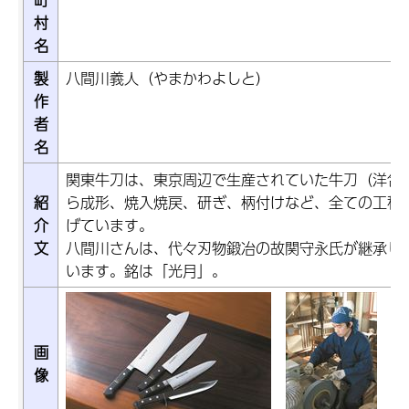
村
名
製
八間川義人（やまかわよしと）
作
者
名
関東牛刀は、東京周辺で生産されていた牛刀（洋包
紹
ら成形、焼入焼戻、研ぎ、柄付けなど、全ての工程
介
げています。
文
八間川さんは、代々刃物鍛冶の故関守永氏が継承し
います。銘は「光月」。
画
像