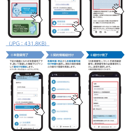
（JPG：431.8KB）