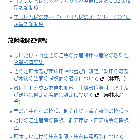
「美しいちばの森林づくり森林整備によるCO2吸収
量認証制度」
美しいちばの森林づくり「ちばの木づかい」CO2固
定量認証制度
放射能関連情報
しいたけ・野生きのこ等の県産特用林産物の放射性
物質検査結果
きのこ原木及び菌床用培地並びに調理加熱用の薪及
び木炭の当面の指標値の設定について
（林野庁）
放射性セシウムを含む肥料・土壌改良資材・培土及
び飼料の暫定許容値の設定について
（農林水産
省）
きのこ生産者の皆様、卸売市場・直売所等の皆様へ
たけのこ生産者の皆様、卸売市場・直売所等の皆様
へ
原木しいたけの出荷制限・出荷自粛解除について