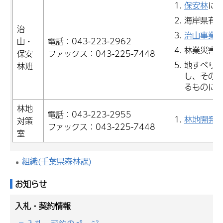
保安林
に
海岸県有
治
治山事業
山・
電話：043-223-2962
林業災害
保安
ファックス：043-225-7448
地すべり防
林班
し、その
るものに限
林地
電話：043-223-2955
林地開発
対策
ファックス：043-225-7448
室
組織(千葉県森林課)
お知らせ
入札・契約情報