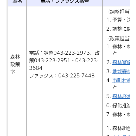
室名
電話・ファックス番号
（調整担当）
予算・決
調整に関
（政策担当）
森林・林
電話：調整043-223-2973、政
と
森林
策043-223-2951・043-223-
森林審議
政策
3684
地域森林
室
ファックス：043-225-7448
市町村森
と
森林経営
緑化推進
森林・林
森林組合