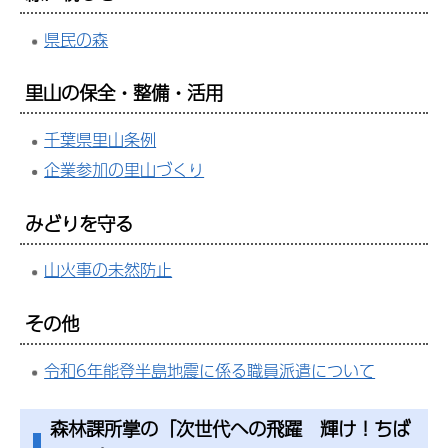
県民の森
里山の保全・整備・活用
千葉県里山条例
企業参加の里山づくり
みどりを守る
山火事の未然防止
その他
令和6年能登半島地震に係る職員派遣について
森林課所掌の「次世代への飛躍
輝
け！ちば