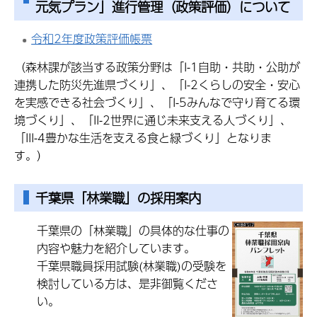
元気プラン」進行管理（政策評価）について
令和2年度政策評価帳票
（森林課が該当する政策分野は「I-1自助・共助・公助が
連携した防災先進県づくり」、「I-2くらしの安全・安心
を実感できる社会づくり」、「I-5みんなで守り育てる環
境づくり」、「II-2世界に通じ未来支える人づくり」、
「III-4豊かな生活を支える食と緑づくり」となりま
す。）
千葉県「林業職」の採用案内
千葉県の「林業職」の具体的な仕事の
内容や魅力を紹介しています。
千葉県職員採用試験(林業職)の受験を
検討している方は、是非御覧くださ
い。