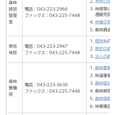
木材の生
森林
林産物に関
経営
電話：043-223-2966
通販売課に
管理
ファックス：043-225-7448
室
林業の普
森林資源
県営林
の
県有
電話：043-223-2947
県民の森
林班
ファックス：043-225-7448
法人の森
森林整備
林道事業
森林
森林吸収
電話：043-223-3630
整備
森林病害
ファックス：043-225-7448
班
森林保険
林業種苗