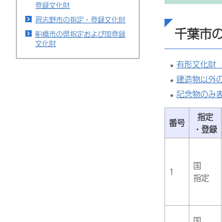
登録文化財
習志野市の指定・登録文化財
千葉市
船橋市の県指定および国登録
文化財
有形文化財
建造物以外
記念物のみ
指定
番号
・登録
国
1
指定
国