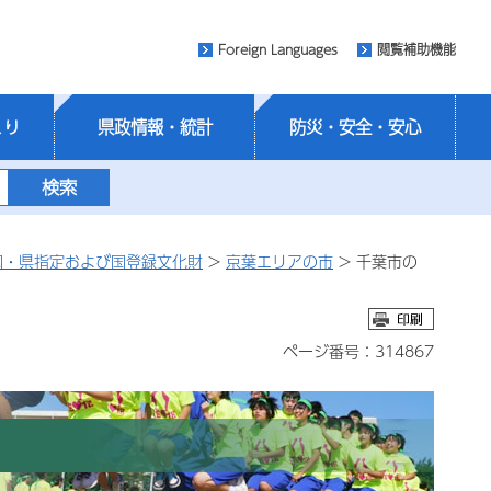
Foreign Languages
閲覧補助機能
くり
県政情報・統計
防災・安全・安心
国・県指定および国登録文化財
>
京葉エリアの市
> 千葉市の
ページ番号：314867