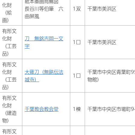
紙本墨画烏鷺図
化財
長谷川等伯筆 六
1双
千葉市美浜区
（絵
曲屏風
画）
有形文
化財
刀 無銘吉岡一文
1口
千葉市美浜区
（工芸
字
品）
有形文
化財
大薙刀（無銘伝法
千葉市中央区青葉町9
1口
（工芸
城寺）
物館）
品）
有形文
化財
千葉教会教会堂
1棟
千葉市中央区市場町9-
（建造
物）
有形文