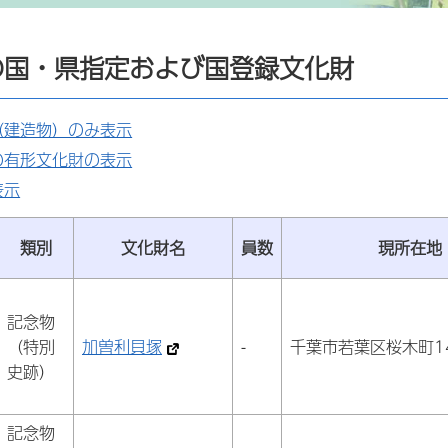
の国・県指定および国登録文化財
（建造物）のみ表示
の有形文化財の表示
表示
類別
文化財名
員数
現所在地
記念物
（特別
加曽利貝塚
-
千葉市若葉区桜木町1
史跡）
記念物