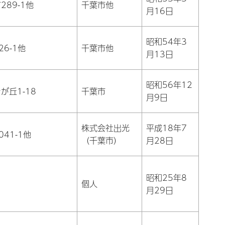
89-1他
千葉市他
月16日
昭和54年3
6-1他
千葉市他
月13日
昭和56年12
が丘1-18
千葉市
月9日
株式会社出光
平成18年7
41-1他
（千葉市）
月28日
昭和25年8
個人
月29日