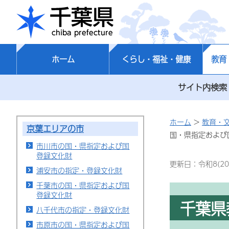
千葉県
ホーム
くらし・福祉・健康
教育
サイト内検索
ホーム
>
教育・
京葉エリアの市
国・県指定および
市川市の国・県指定および国
登録文化財
更新日：令和8(20
浦安市の指定・登録文化財
千葉市の国・県指定および国
登録文化財
千葉県
八千代市の指定・登録文化財
市原市の国・県指定および国