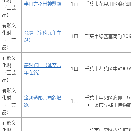
化財
半円方格帯神獣鏡
1面
千葉市花見川区浪花
（工芸
品）
有形文
化財
梵鐘（宝徳元年在
1口
千葉市緑区富岡町20
（工芸
銘）
品）
有形文
化財
鋳銅鰐口（延文六
1口
千葉市若葉区中野町69
（工芸
年在銘）
品）
有形文
化財
金銅透彫六角釣燈
千葉市中央区亥鼻1-6-
1基
（工芸
籠
（千葉市立郷土博物
品）
有形文
化財
千葉市中央区青葉町95