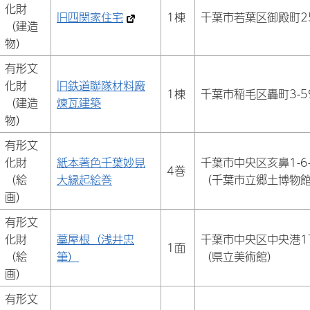
化財
旧四関家住宅
1棟
千葉市若葉区御殿町25
（建造
物）
有形文
化財
旧鉄道聯隊材料廠
1棟
千葉市稲毛区轟町3-59
（建造
煉瓦建築
物）
有形文
化財
紙本著色千葉妙見
千葉市中央区亥鼻1-6-
4巻
（絵
大縁起絵巻
（千葉市立郷土博物
画）
有形文
化財
藁屋根（浅井忠
千葉市中央区中央港1
1面
（絵
筆）
（県立美術館）
画）
有形文