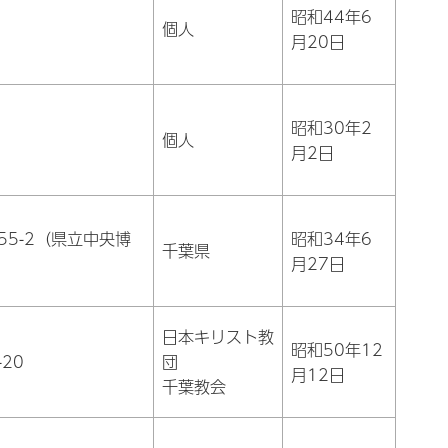
昭和44年6
個人
月20日
昭和30年2
個人
月2日
55-2（県立中央博
昭和34年6
千葉県
月27日
日本キリスト教
昭和50年12
20
団
月12日
千葉教会