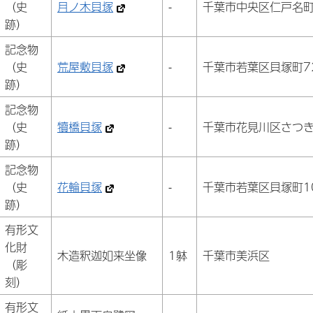
（史
月ノ木貝塚
-
千葉市中央区仁戸名町2
跡）
記念物
（史
荒屋敷貝塚
-
千葉市若葉区貝塚町72
跡）
記念物
（史
犢橋貝塚
-
千葉市花見川区さつき
跡）
記念物
（史
花輪貝塚
-
千葉市若葉区貝塚町10
跡）
有形文
化財
木造釈迦如来坐像
1躰
千葉市美浜区
（彫
刻）
有形文