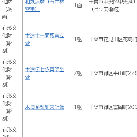
化財
和気清磨（石井林
千葉市中央区中央港1
1面
（絵
響筆）
（県立美術館）
画）
有形文
化財
木造十一面観音立
1躯
千葉市花見川区花島町
（彫
像
刻）
有形文
化財
木造伝七仏薬師坐
7躯
千葉市緑区平山町27
（彫
像
刻）
有形文
化財
木造薬師如来坐像
1躯
千葉市緑区富岡町20
（彫
刻）
有形文