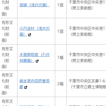
化財
千葉市中央区中央港1
漁婦（浅井忠筆）
1面
（絵
（県立美術館）
画）
有形文
化財
小丹波村（浅井忠
千葉市中央区中央港1
1面
（絵
筆）
（県立美術館）
画）
有形文
化財
木華開耶媛（石井
千葉市中央区中央港1
1幅
（絵
林響筆）
（県立美術館）
画）
有形文
化財
絹本著色両界曼荼
千葉市中央区亥鼻1-6-
2幅
（絵
羅
（千葉市立郷土博物
画）
有形文