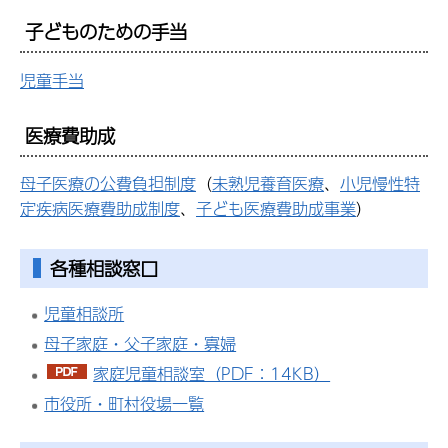
子どものための手当
児童手当
医療費助成
母子医療の公費負担制度
（
未熟児養育医療
、
小児慢性特
定疾病医療費助成制度
、
子ども医療費助成事業
）
各種相談窓口
児童相談所
母子家庭・父子家庭・寡婦
家庭児童相談室（PDF：14KB）
市役所・町村役場一覧