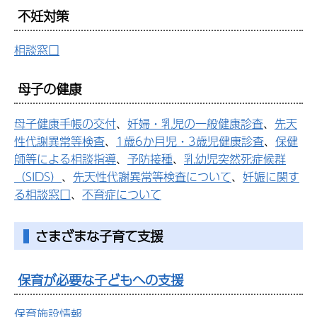
不妊対策
相談窓口
母子の健康
母子健康手帳の交付
、
妊婦・乳児の一般健康診査
、
先天
性代謝異常等検査
、
1歳6か月児・3歳児健康診査
、
保健
師等による相談指導
、
予防接種
、
乳幼児突然死症候群
（SIDS）
、
先天性代謝異常等検査について
、
妊娠に関す
る相談窓口
、
不育症について
さまざまな子育て支援
保育が必要な子どもへの支援
保育施設情報