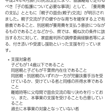
平成24年4月施行の民法改正により、協議離婚で定める
べき「子の監護について必要な事項」として、「養育費
の支払」とともに「親子の面会(親子)交流」が明示され
ました。親子交流が子の健やかな育ちを確保する上で有
意義であること、別居親が養育費を支払う意欲につなが
るものであることなどから、県では、概ね次の条件に該
当する方に対して、家庭裁判所の調停委員経験者等によ
る、付き添いや受渡し援助といった支援を行っていま
す。
支援対象者
子どもが14歳以下であること
同居親と子どもが千葉県内在住であること
同居親・別居親のいずれか一方が児童扶養手当を受
けているか、受けている者と同様の所得水準である
こと
離婚時等に父母間で面会交流の取り決めを行ってお
り、また、本事業の支援を受けることも合意してい
ること
過去に本事業の対象となっていない者