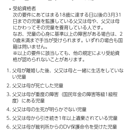
受給資格者
次の要件にあてはまる18歳に達する日以後の3月31
日までの児童を監護している父又は母や、父又は母
にかわってその児童を養育している人です。
なお、児童の心身に基準以上の障害がある場合は、2
0歳未満まで手当が受けられます。いずれの場合も国
籍は問いません。
※以上の要件に該当しても、他の規定により受給資
格が認められないことがあります。
父母が離婚した後、父又は母と一緒に生活をしていな
い児童
父又は母が死亡した児童
父又は母が重度の障害（国民年金の障害等級1級程
度）にある児童
父又は母の生死が明らかでない児童
父又は母から引き続き1年以上遺棄されている児童
父又は母が裁判所からのDV保護命令を受けた児童