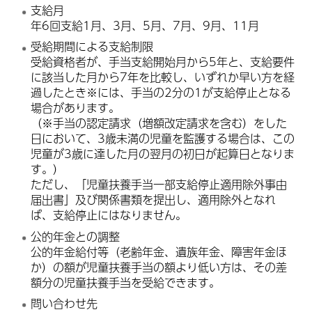
支給月
年6回支給1月、3月、5月、7月、9月、11月
受給期間による支給制限
受給資格者が、手当支給開始月から5年と、支給要件
に該当した月から7年を比較し、いずれか早い方を経
過したとき※には、手当の2分の1が支給停止となる
場合があります。
（※手当の認定請求（増額改定請求を含む）をした
日において、3歳未満の児童を監護する場合は、この
児童が3歳に達した月の翌月の初日が起算日となりま
す。）
ただし、「児童扶養手当一部支給停止適用除外事由
届出書」及び関係書類を提出し、適用除外となれ
ば、支給停止にはなりません。
公的年金との調整
公的年金給付等（老齢年金、遺族年金、障害年金ほ
か）の額が児童扶養手当の額より低い方は、その差
額分の児童扶養手当を受給できます。
問い合わせ先