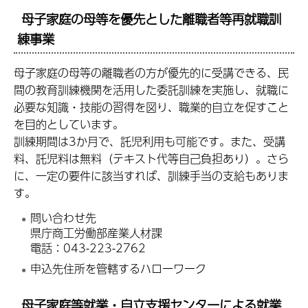
母子家庭の母等を優先とした離職者等再就職訓
練事業
母子家庭の母等の離職者の方が優先的に受講できる、民
間の教育訓練機関を活用した委託訓練を実施し、就職に
必要な知識・技能の習得を図り、職業的自立を促すこと
を目的としています。
訓練期間は3か月で、託児利用も可能です。また、受講
料、託児料は無料（テキスト代等自己負担あり）。さら
に、一定の要件に該当すれば、訓練手当の支給もありま
す。
問い合わせ先
県庁商工労働部産業人材課
電話：043-223-2762
申込先住所を管轄するハローワーク
母子家庭等就業・自立支援センターによる就業