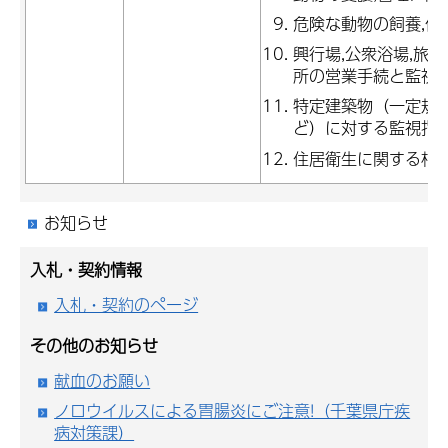
危険な動物の飼養,保
興行場,公衆浴場,旅館
所の営業手続と監視
特定建築物（一定規模
ど）に対する監視指
住居衛生に関する相
お知らせ
入札・契約情報
入札・契約のページ
その他のお知らせ
献血のお願い
ノロウイルスによる胃腸炎にご注意!（千葉県庁疾
病対策課）