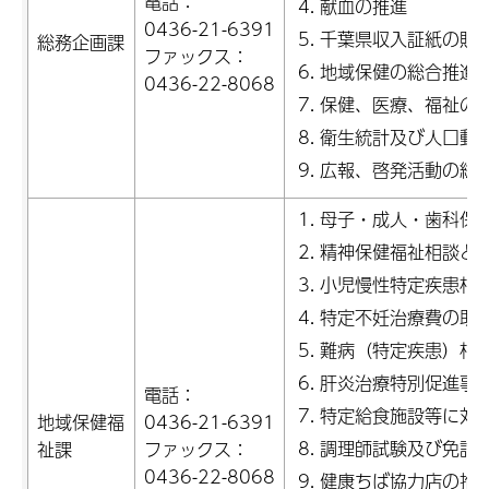
電話：
献血の推進
0436-21-6391
千葉県収入証紙の販
総務企画課
ファックス：
地域保健の総合推進
0436-22-8068
保健、医療、福祉の
衛生統計及び人口動
広報、啓発活動の総
母子・成人・歯科保
精神保健福祉相談と
小児慢性特定疾患相
特定不妊治療費の助
難病（特定疾患）相
肝炎治療特別促進事
電話：
特定給食施設等に対
地域保健福
0436-21-6391
調理師試験及び免許
祉課
ファックス：
0436-22-8068
健康ちば協力店の推