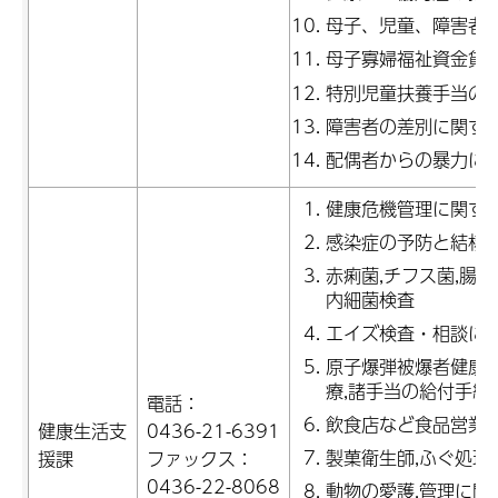
母子、児童、障害者
母子寡婦福祉資金貸
特別児童扶養手当の
障害者の差別に関す
配偶者からの暴力に
健康危機管理に関す
感染症の予防と結核
赤痢菌,チフス菌,腸
内細菌検査
エイズ検査・相談に
原子爆弾被爆者健康手
療,諸手当の給付手続
電話：
飲食店など食品営業
健康生活支
0436-21-6391
製菓衛生師,ふぐ処理
援課
ファックス：
0436-22-8068
動物の愛護,管理に関