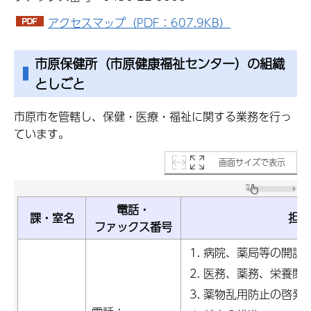
アクセスマップ（PDF：607.9KB）
市原保健所（市原健康福祉センター）の組織
としごと
市原市を管轄し、保健・医療・福祉に関する業務を行っ
ています。
画面サイズで表示
電話・
課・室名
担当
ファックス番号
病院、薬局等の開設
医務、薬務、栄養関
薬物乱用防止の啓発