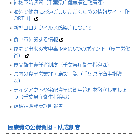
結核予防週間（千葉県庁
健康福祉政策
課）
海外で健康にお過ごしいただくための情報サイト「F
ORTH」
新型コロナウイルス感染症について
食中毒に関する情報
家庭で出来る食中毒予防の6つのポイント（厚生労働
省）
食品衛生責任者制度（千葉県庁衛生指導課）
県内の食品営業許可施設一覧（千葉県庁衛生指導
課）
テイクアウトや宅配食品の衛生管理を徹底しましょ
う（千葉県庁衛生指導課）
結核定期健康診断報告
医療費の公費負担・助成制度