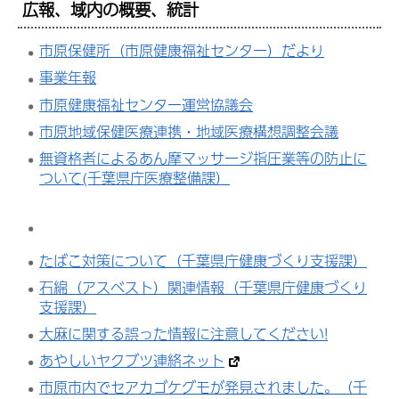
広報、域内の概要、統計
市原保健所（市原健康福祉センター）だより
事業年報
市原健康福祉センター運営協議会
市原地域保健医療連携・地域医療構想調整会議
無資格者によるあん摩マッサージ指圧業等の防止に
ついて(千葉県庁医療整備課）
たばこ対策について（千葉県庁健康づくり支援課）
石綿（アスベスト）関連情報（千葉県庁健康づくり
支援課）
大麻に関する誤った情報に注意してください!
あやしいヤクブツ連絡ネット
市原市内でセアカゴケグモが発見されました。（千