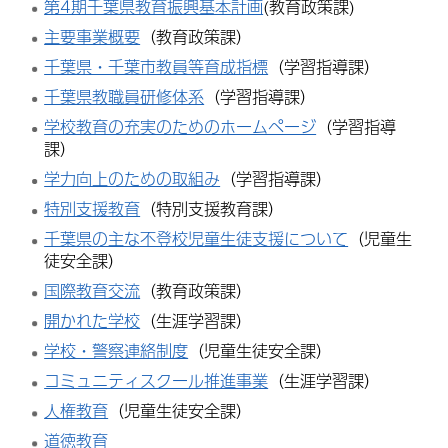
第4期千葉県教育振興基本計画
(教育政策課)
主要事業概要
（教育政策課）
千葉県・千葉市教員等育成指標
（学習指導課）
千葉県教職員研修体系
（学習指導課）
学校教育の充実のためのホームページ
（学習指導
課）
学力向上のための取組み
（学習指導課）
特別支援教育
（特別支援教育課）
千葉県の主な不登校児童生徒支援について
（児童生
徒安全課）
国際教育交流
（教育政策課）
開かれた学校
（生涯学習課）
学校・警察連絡制度
（児童生徒安全課）
コミュニティスクール推進事業
（生涯学習課）
人権教育
（児童生徒安全課）
道徳教育