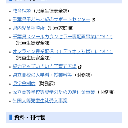
教育相談
（児童生徒安全課）
千葉県子どもと親のサポートセンター
県内児童相談所
（児童家庭課）
千葉県
スクールカウンセラー
等配置事業について
（児童生徒安全課）
オンライン授業配信（エデュオプちば）について
（児童生徒安全課）
親力アップいきいき子育て広場
県立高校の入学料・授業料等
（財務課）
奨学金制度
（財務課）
公立高等学校等奨学のための給付金事業
（財務課）
外国人等児童生徒受入事業
資料・刊行物