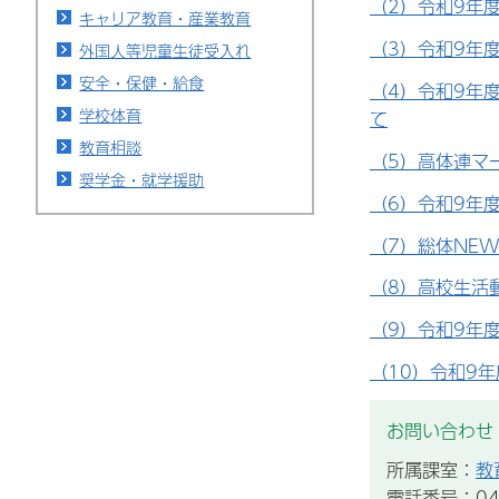
（2）令和9年
キャリア教育・産業教育
（3）令和9年
外国人等児童生徒受入れ
安全・保健・給食
（4）令和9年
学校体育
て
教育相談
（5）高体連マ
奨学金・就学援助
（6）令和9年
（7）総体NEW
（8）高校生活
（9）令和9年
（10）令和9
お問い合わせ
所属課室：
教
電話番号：043