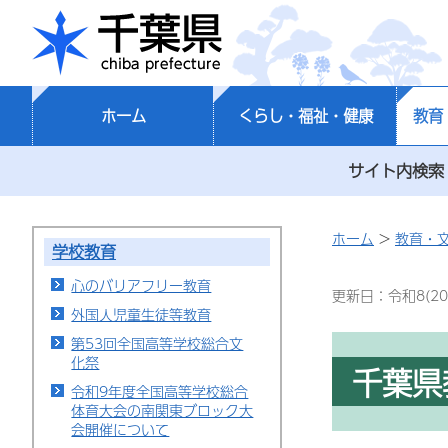
千葉県
ホーム
くらし・福祉・健康
教育
サイト内検索
ホーム
>
教育・
学校教育
心のバリアフリー教育
更新日：令和8(20
外国人児童生徒等教育
第53回全国高等学校総合文
化祭
千葉県
令和9年度全国高等学校総合
体育大会の南関東ブロック大
会開催について