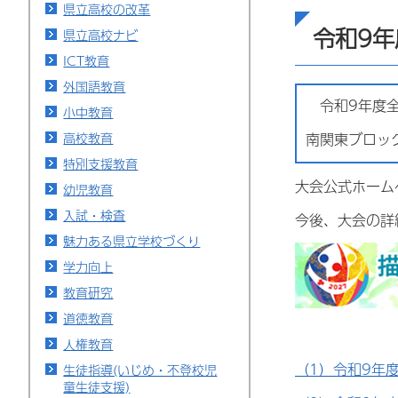
県立高校の改革
令和9
県立高校ナビ
ICT教育
外国語教育
令和9年度全
小中教育
高校教育
南関東ブロッ
特別支援教育
大会公式ホーム
幼児教育
入試・検査
今後、大会の詳
魅力ある県立学校づくり
学力向上
教育研究
道徳教育
人権教育
（1）令和9年
生徒指導(いじめ・不登校児
童生徒支援)