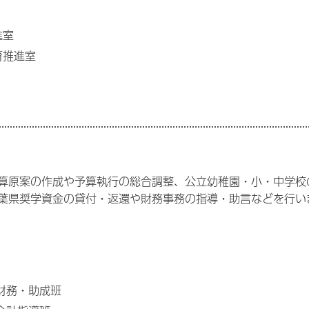
進室
育推進室
算原案の作成や予算執行の総合調整、公立幼稚園・小・中学校
葉県奨学資金の貸付・返還や財務事務の指導・助言などを行い
財務・助成班