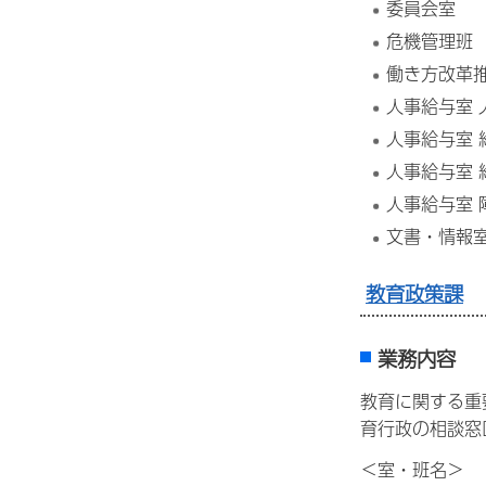
委員会室
危機管理班
働き方改革
人事給与室 
人事給与室 
人事給与室 
人事給与室 
文書・情報
教育政策課
業務内容
教育に関する重
育行政の相談窓
＜室・班名＞