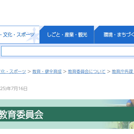
・文化・スポーツ
しごと・産業・観光
環境・まちづ
文化・スポーツ
>
教育・健全育成
>
教育委員会について
>
教育庁各課
25)年7月16日
教育委員会