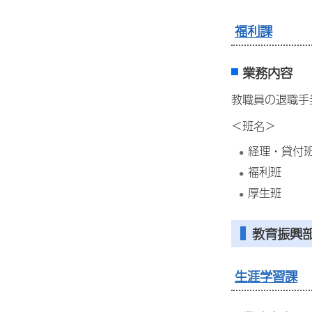
福利課
業務内容
教職員の退職手
＜班名＞
経理・貸付
福利班
厚生班
教育振興
生涯学習課