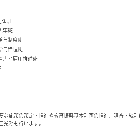
推進班
人事班
給与制度班
給与管理班
障害者雇用推進班
室
要な施策の策定・推進や教育振興基本計画の推進、調査・統計
口業務も行います。