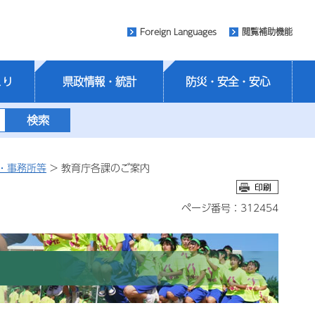
Foreign Languages
閲覧補助機能
くり
県政情報・統計
防災・安全・安心
・事務所等
> 教育庁各課のご案内
ページ番号：312454